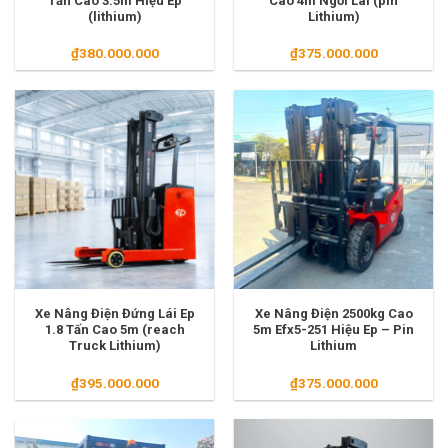
Tấn Cao 3.5m Hiệu Ep
Cao 4m Ngồi Lái (pin
(lithium)
Lithium)
₫
380.000.000
₫
375.000.000
Xe Nâng Điện Đứng Lái Ep
Xe Nâng Điện 2500kg Cao
1.8 Tấn Cao 5m (reach
5m Efx5-251 Hiệu Ep – Pin
Truck Lithium)
Lithium
₫
395.000.000
₫
375.000.000