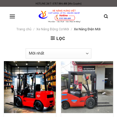
Skip
HOTLINE 24/7 : 0707.886.488 [Ms Quyên]
to
content
Trang chủ
/
Xe Nâng Động Cơ Mới
/
Xe Nâng Điện Mới
LỌC