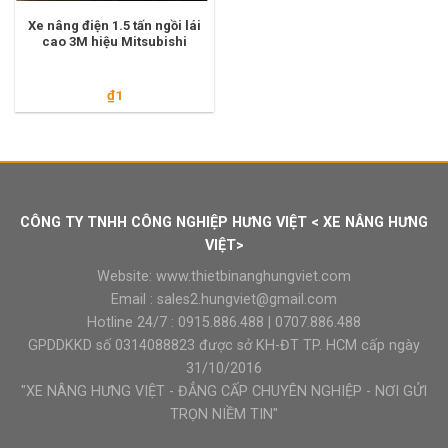
Xe nâng điện 1.5 tấn ngồi lái
cao 3M hiệu Mitsubishi
₫
1
CÔNG TY TNHH CÔNG NGHIỆP HƯNG VIỆT < XE NÂNG HƯNG
VIỆT>
Website:
www.thietbinanghungviet.com
Email :
sales2.hungviet@gmail.com
Hotline 24/7 :
0915.886.488
|
0707.886.488
GPDDKKD số 0314088823 được sở KH-ĐT TP. HCM cấp ngày
31/10/2016
"XE NÂNG HƯNG VIỆT - ĐẲNG CẤP CHUYÊN NGHIỆP - NƠI GỬI
TRỌN NIỀM TIN"