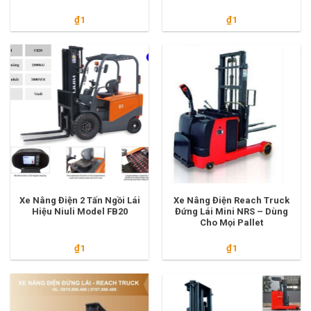
₫
1
₫
1
Xe Nâng Điện 2 Tấn Ngồi Lái
Xe Nâng Điện Reach Truck
Hiệu Niuli Model FB20
Đứng Lái Mini NRS – Dùng
Cho Mọi Pallet
₫
1
₫
1