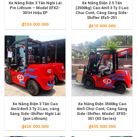
Xe Nâng Điện 3 Tấn Ngồi Lái
Xe Nâng Điện 2.5 Tấn
Pin Lithium – Model EFXZ-
(2500kg) Cao 4m5 3 Ty 3 Lao
301H Hiệu EP
Chui Cont, Càng Sàng Side-
Shifter Efx5-251
₫
330.000.000
₫
415.000.000
Xe Nâng Điện 3 Tấn Cao
Xe Nâng Điện 3500kg Cao
4m3/4m5 3 Ty 3 Lao, càng
4m5 Chui Cont, Càng Sàng
Sàng Side-Shifter Ngồi Lái
Side-Shifter. Model: EFX5-
(pin Lithium)
351 (X5 Series)
₫
425.000.000
₫
435.000.000