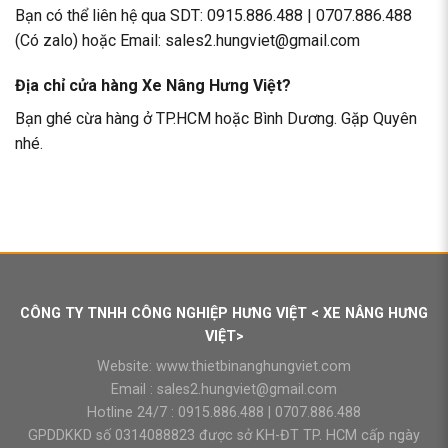
Bạn có thể liên hệ qua SDT: 0915.886.488 | 0707.886.488
(Có zalo) hoặc Email: sales2.hungviet@gmail.com
Địa chỉ cửa hàng Xe Nâng Hưng Việt?
Bạn ghé cừa hàng ở TP.HCM hoặc Bình Dương. Gặp Quyên
nhé.
CÔNG TY TNHH CÔNG NGHIỆP HƯNG VIỆT < XE NÂNG HƯNG
VIỆT>
Website:
www.thietbinanghungviet.com
Email :
sales2.hungviet@gmail.com
Hotline 24/7 :
0915.886.488
|
0707.886.488
GPDDKKD số 0314088823 được sở KH-ĐT TP. HCM cấp ngày