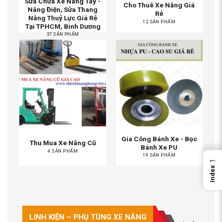
Sửa Chữa Xe Nâng Tay -
Cho Thuê Xe Nâng Giá
Nâng Điện, Sửa Thang
Rẻ
Nâng Thuỷ Lực Giá Rẻ
12 SẢN PHẨM
Tại TPHCM, Bình Dương
37 SẢN PHẨM
Gia Công Bánh Xe - Bọc
Thu Mua Xe Nâng Cũ
Bánh Xe PU
4 SẢN PHẨM
19 SẢN PHẨM
←
Index
LINH KIỆN – PHỤ TÙNG XE NÂNG