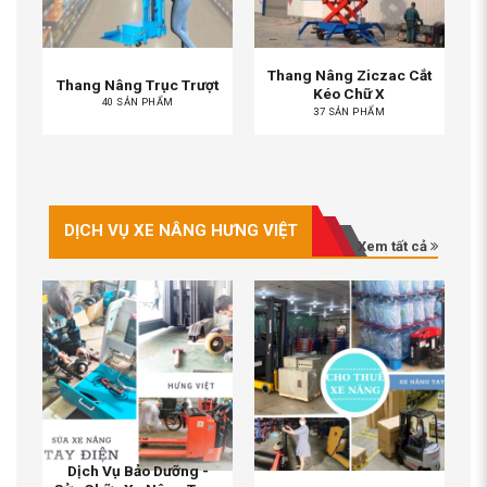
Thang Nâng Ziczac Cắt
Thang Nâng Trục Trượt
Kéo Chữ X
40 SẢN PHẨM
37 SẢN PHẨM
DỊCH VỤ XE NÂNG HƯNG VIỆT
Xem tất cả
Dịch Vụ Bảo Dưỡng -