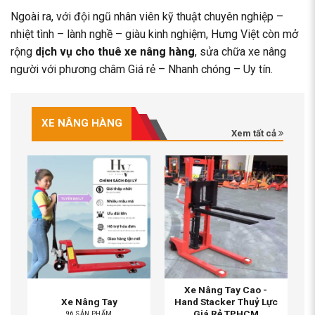
Ngoài ra, với đội ngũ nhân viên kỹ thuật chuyên nghiệp –
nhiệt tình – lành nghề – giàu kinh nghiệm, Hưng Việt còn mở
rộng
dịch vụ cho thuê xe nâng hàng
, sửa chữa xe nâng
người với phương châm Giá rẻ – Nhanh chóng – Uy tín.
XE NÂNG HÀNG
Xem tất cả
Xe Nâng Tay Cao -
Xe Nâng Tay
Hand Stacker Thuỷ Lực
Giá Rẻ TPHCM
96 SẢN PHẨM