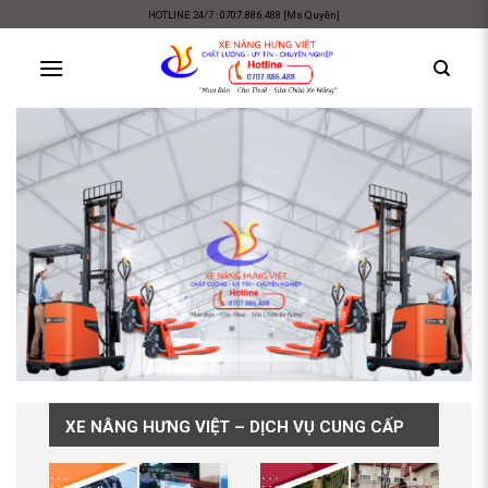
Skip
HOTLINE 24/7 : 0707.886.488 [Ms Quyên]
to
content
XE NÂNG HƯNG VIỆT – DỊCH VỤ CUNG CẤP