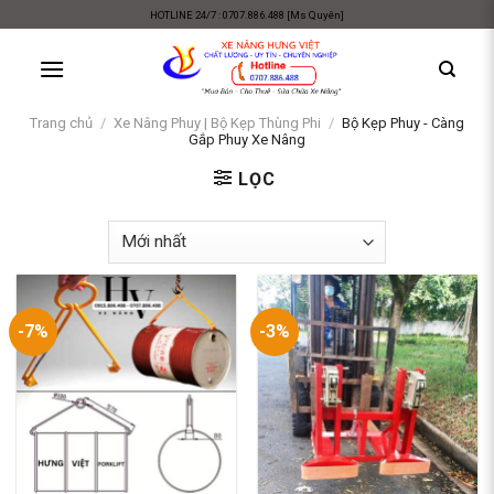
Skip
HOTLINE 24/7 : 0707.886.488 [Ms Quyên]
to
content
Trang chủ
/
Xe Nâng Phuy | Bộ Kẹp Thùng Phi
/
Bộ Kẹp Phuy - Càng
Gắp Phuy Xe Nâng
LỌC
-7%
-3%