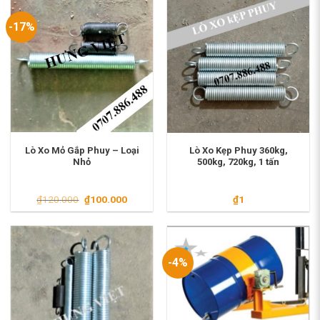
₫8.500
-17%
Lò Xo Mỏ Gắp Phuy – Loại
Lò Xo Kẹp Phuy 360kg,
Nhỏ
500kg, 720kg, 1 tấn
Giá
Giá
₫
120.000
₫
100.000
₫
1
gốc
hiện
là:
tại
₫120.000.
là:
₫100.000.
-4%