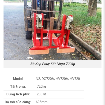
Bộ Kẹp Phuy Sắt Nhựa 720kg
Model
N2, DG720A, HV720A, HV720
Tải trọng:
720kg
Dung tích phy:
200 lít
Độ mở của càng:
605mm