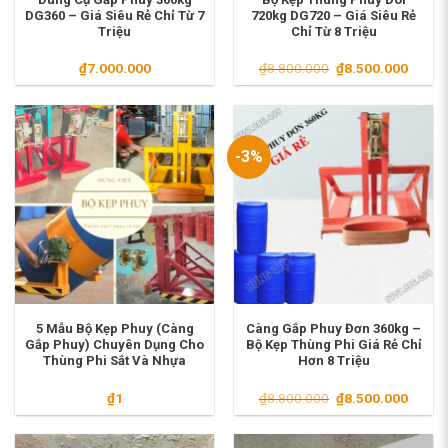
DG360 – Giá Siêu Rẻ Chỉ Từ 7
720kg DG720 – Giá Siêu Rẻ
Triệu
Chỉ Từ 8 Triệu
Giá
Giá
₫
7.000.000
₫
8.800.000
₫
8.500.000
gốc
hiện
là:
tại
₫8.800.000.
là:
₫8.500
-3%
5 Mẫu Bộ Kẹp Phuy (Càng
Càng Gắp Phuy Đơn 360kg –
Gắp Phuy) Chuyên Dụng Cho
Bộ Kẹp Thùng Phi Giá Rẻ Chỉ
Thùng Phi Sắt Và Nhựa
Hơn 8 Triệu
Giá
Giá
₫
1
₫
8.800.000
₫
8.500.000
gốc
hiện
là:
tại
₫8.800.000.
là: