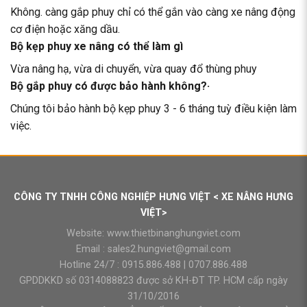
Không. càng gắp phuy chỉ có thể gắn vào càng xe nâng động
cơ điện hoặc xăng dầu.
Bộ kẹp phuy xe nâng có thể làm gì
Vừa nâng hạ, vừa di chuyển, vừa quay đổ thùng phuy
Bộ gắp phuy có được bảo hành không?·
Chúng tôi bảo hành bộ kẹp phuy 3 - 6 tháng tuỳ điều kiện làm
việc.
CÔNG TY TNHH CÔNG NGHIỆP HƯNG VIỆT < XE NÂNG HƯNG
VIỆT>
Website:
www.thietbinanghungviet.com
Email :
sales2.hungviet@gmail.com
Hotline 24/7 :
0915.886.488
|
0707.886.488
GPDDKKD số 0314088823 được sở KH-ĐT TP. HCM cấp ngày
31/10/2016