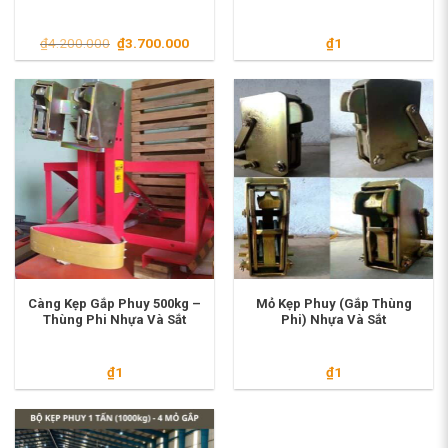
Giá
Giá
₫
4.200.000
₫
3.700.000
₫
1
gốc
hiện
là:
tại
₫4.200.000.
là:
₫3.700.000.
Càng Kẹp Gắp Phuy 500kg –
Mỏ Kẹp Phuy (Gắp Thùng
Thùng Phi Nhựa Và Sắt
Phi) Nhựa Và Sắt
₫
1
₫
1