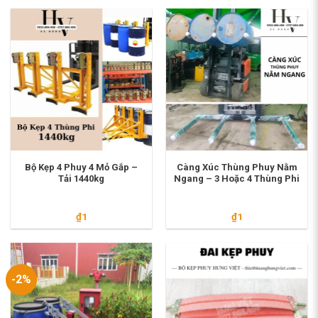
là:
tại
₫9.800.000.
là:
₫9.500.000.
Bộ Kẹp 4 Phuy 4 Mỏ Gắp –
Càng Xúc Thùng Phuy Nằm
Tải 1440kg
Ngang – 3 Hoặc 4 Thùng Phi
₫
1
₫
1
-2%