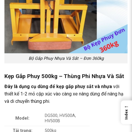
Bộ Gắp Phuy Nhựa Và Sắt – Đơn 360kg
Kẹp Gắp Phuy 500kg – Thùng Phi Nhựa Và Sắt
Đây là dụng cụ dùng để
kẹp gắp phuy
sắt và nhựa
với
thiết kế 1-2 mỏ cặp xúc vào càng xe nâng dùng để nâng hạ
và di chuyển thùng phi.
←
Index
DG500, HV500A,
Model:
HV500B
Tải trọng:
500kg