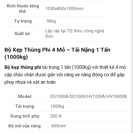
Kích thước tổng
1030x850x1000mm
thể:
Tự trọng
96kg
Lắp ráp tại TQ theo công nghệ
Xuất xứ:
Đức
Bộ Kẹp Thùng Phi 4 Mỏ – Tải Nặng 1 Tấn
(1000kg)
Bộ kẹp thùng phi
tải trọng 1 tấn (1000kg) với thiết kế 4 mỏ
cặp chắc chắn được gắn với càng xe nâng động cơ để gắp
phuy nhựa và sắt an toàn.
Model:
DG1000A/DG1000/HV1000A/HV10000B
Tải trọng:
1000kg
Dung tích phy:
200 lít
Độ mở của càng:
605mm