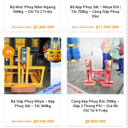
Bộ Móc Phuy Nằm Ngang
Bộ Kẹp Phuy Sắt – Nhựa Đôi |
500kg – Chỉ Từ 2 Triệu
Tải 720kg – Càng Gắp Phuy
Dầu
Giá
Giá
Giá
Giá
₫
3.000.000
₫
2.800.000
₫
11.800.000
₫
11.500.000
gốc
hiện
gốc
hiện
là:
tại
là:
tại
₫3.000.000.
là:
₫11.800.000.
là:
₫2.800.000.
₫11.
-3%
Bộ Gắp Phuy Nhựa – Kẹp
Càng Kẹp Phuy Đôi 720kg –
Phuy Sắt – Tải 360kg
Gắp 2 Thùng Phi – Giá Rẻ
Chỉ Từ 9 Triệu
Giá
Giá
₫
9.800.000
₫
9.500.000
₫
9.800.000
gốc
hiện