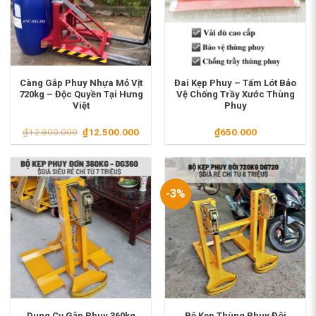
Càng Gắp Phuy Nhựa Mỏ Vịt
Đai Kẹp Phuy – Tấm Lót Bảo
720kg – Độc Quyền Tại Hưng
Vệ Chống Trầy Xước Thùng
Việt
Phuy
Giá
Giá
₫
12.800.000
₫
12.500.000
₫
650.000
gốc
hiện
là:
tại
₫12.800.000.
là:
₫12.500.000.
-3%
Dung Cụ Gắp Phuy 360kg
Bộ Kẹp Thùng Phuy Đôi