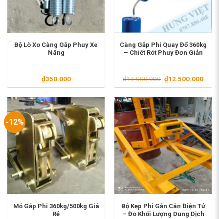
Bộ Lò Xo Càng Gắp Phuy Xe
Càng Gắp Phi Quay Đổ 360kg
Nâng
– Chiết Rót Phuy Đơn Giản
Giá
Giá
₫
350.000
₫
13.000.000
₫
12.500.000
gốc
hiện
là:
tại
₫13.000.000.
là:
₫12.
-12%
Mỏ Gắp Phi 360kg/500kg Giá
Bộ Kẹp Phi Gắn Cân Điện Tử
Rẻ
– Đo Khối Lượng Dung Dịch