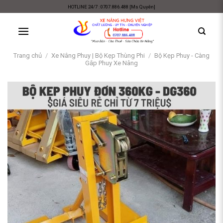
Skip
HOTLINE 24/7 : 0707.886.488 [Ms Quyên]
to
content
Trang chủ
/
Xe Nâng Phuy | Bộ Kẹp Thùng Phi
/
Bộ Kẹp Phuy - Càng
Gắp Phuy Xe Nâng