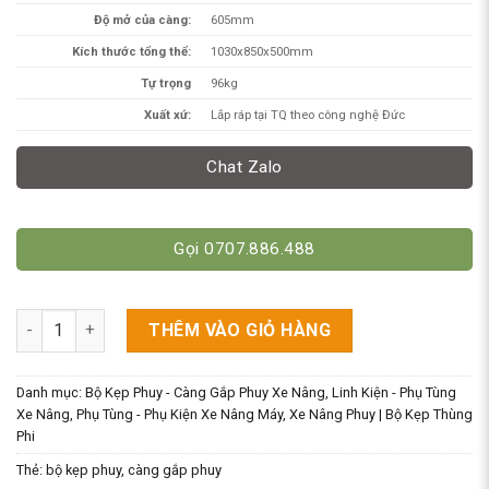
Độ mở của càng:
605mm
Kích thước tổng thể:
1030x850x500mm
Tự trọng
96kg
Xuất xứ:
Lắp ráp tại TQ theo công nghệ Đức
Chat Zalo
Gọi 0707.886.488
Dung Cụ Gắp Phuy 360kg DG360 - Giá Siêu Rẻ Chỉ Từ 7 Triệu s
THÊM VÀO GIỎ HÀNG
Danh mục:
Bộ Kẹp Phuy - Càng Gắp Phuy Xe Nâng
,
Linh Kiện - Phụ Tùng
Xe Nâng
,
Phụ Tùng - Phụ Kiện Xe Nâng Máy
,
Xe Nâng Phuy | Bộ Kẹp Thùng
Phi
Thẻ:
bộ kẹp phuy
,
càng gắp phuy