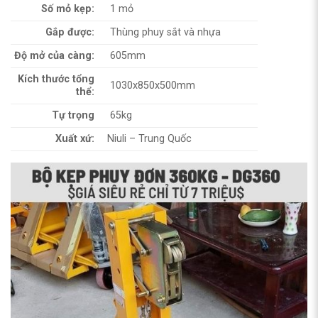
Số mỏ kẹp:
1 mỏ
Gắp được:
Thùng phuy sắt và nhựa
Độ mở của càng:
605mm
Kích thước tổng
1030x850x500mm
thể:
Tự trọng
65kg
Xuất xứ:
Niuli – Trung Quốc