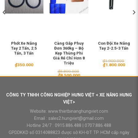
Phốt Xe Nâng
Càng Gắp Phuy
Con Đội Xe Nâng
Tay 2 Tấn, 2.5
Đơn 360kg – Bộ
Tay 2-2.5-3 Tấn
Tấn, 3 Tấn
Kẹp Thùng Phi
Giá Rẻ Chỉ Hơn 8
₫
1.900.000
Triệu
Giá
Giá
₫
350.000
₫
1.800.000
gốc
hiện
₫
8.800.000
là:
tại
Giá
Giá
₫
8.500.000
₫1.900.000.
là:
gốc
hiện
₫1.800
00.000.
là:
tại
₫8.800.000.
là:
₫8.500.000.
CÔNG TY TNHH CÔNG NGHIỆP HƯNG VIỆT < XE NÂNG HƯNG
VIỆT>
Website:
www.thietbinanghungviet.com
Email :
sales2.hungviet@gmail.com
Hotline 24/7 :
0915.886.488
|
0707.886.488
GPDDKKD số 0314088823 được sở KH-ĐT TP. HCM cấp ngày