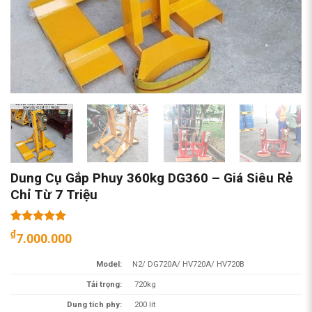
Dung Cụ Gắp Phuy 360kg DG360 – Giá Siêu Rẻ
Chỉ Từ 7 Triệu
5.00
1
trên 5
₫
7.000.000
dựa trên
đánh giá
Model:
N2/ DG720A/ HV720A/ HV720B
Tải trọng:
720kg
Dung tích phy:
200 lít