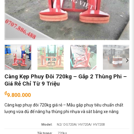
Càng Kẹp Phuy Đôi 720kg – Gắp 2 Thùng Phi –
Giá Rẻ Chỉ Từ 9 Triệu
₫
9.800.000
Càng kẹp phuy đôi 720kg giá rẻ – Mẫu gắp phuy tiêu chuẩn chất
lượng vừa đủ để nâng hạ thùng phi nhựa và sắt bằng xe nâng.
Model:
N2/ DG720A/ HV720A/ HV720B
Tải trọng:
720kg