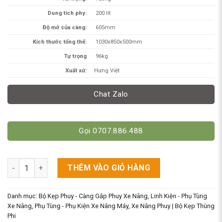
Dung tích phy:
200 lít
Độ mở của càng:
605mm
Kích thước tổng thể:
1030x850x500mm
Tự trọng
96kg
Xuất xứ:
Hưng Việt
Chat Zalo
Gọi 0707.886.488
Càng Kẹp Phuy Đôi 720kg - Gắp 2 Thùng Phi - Giá Rẻ Chỉ Từ 9 
THÊM VÀO GIỎ HÀNG
Danh mục:
Bộ Kẹp Phuy - Càng Gắp Phuy Xe Nâng
,
Linh Kiện - Phụ Tùng
Xe Nâng
,
Phụ Tùng - Phụ Kiện Xe Nâng Máy
,
Xe Nâng Phuy | Bộ Kẹp Thùng
Phi