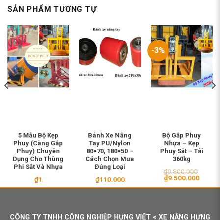
SẢN PHẨM TƯƠNG TỰ
-3%
5 Mẫu Bộ Kẹp
Bánh Xe Nâng
Bộ Gắp Phuy
Phuy (Càng Gắp
Tay PU/Nylon
Nhựa – Kẹp
Phuy) Chuyên
80×70, 180×50 –
Phuy Sắt – Tải
Dụng Cho Thùng
Cách Chọn Mua
360kg
Phi Sắt Và Nhựa
Đúng Loại
₫
9.800.000
Giá
Giá
₫
9.500.000
₫
1
₫
110.000
gốc
hiện
là:
tại
₫9.800.000.
là:
₫9.500
CÔNG TY TNHH CÔNG NGHIỆP HƯNG VIỆT < XE NÂNG HƯNG