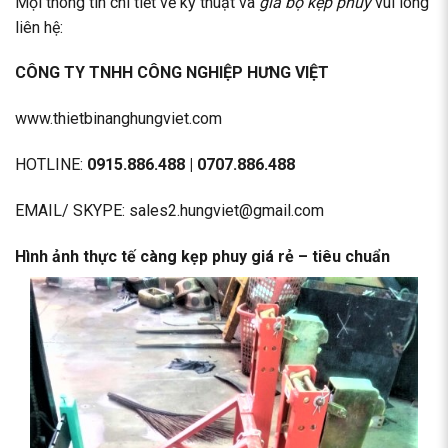
Mọi thông tin chi tiết về kỹ thuật và
giá bộ kẹp phuy
vui lòng
liên hệ:
CÔNG TY TNHH CÔNG NGHIỆP HƯNG VIỆT
www.thietbinanghungviet.com
HOTLINE:
0915.886.488
|
0707.886.488
EMAIL/ SKYPE: sales2.hungviet@gmail.com
Hình ảnh thực tế càng kẹp phuy giá rẻ – tiêu chuẩn