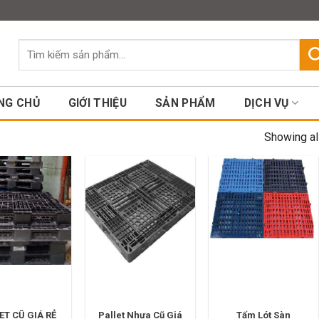
Assign a menu in Theme Option
Tìm
kiếm:
NG CHỦ
GIỚI THIỆU
SẢN PHẨM
DỊCH VỤ
Showing al
ET CŨ GIÁ RẺ
Pallet Nhựa Cũ Giá
Tấm Lót Sàn