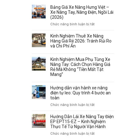
Bảng Giá Xe Nâng Hưng Việt –
Xe Nâng Tay, Nâng Điện, Ngồi Lái
(2026)
ở
Chức năng bình luận bị tắt
Bảng
Giá
Kinh Nghiệm Thuê Xe Nâng
Xe
Hàng Giá Rẻ 2026: Tránh Rủi Ro
Nâng
và Chi Phí Ẩn
Hưng
Việt
Kinh Nghiệm Mua Phụ Tùng Xe
–
Nâng Tay: Cách Chọn Hàng Giá
Xe
Rẻ Mà Không “Tiền Mất Tật
Nâng
Mang”
Tay,
Nâng
Hướng dẫn vận hành xe nâng
Điện,
điện tự leo: Quy trình 4 bước an
Ngồi
toàn
Lái
(2026)
ở
Chức năng bình luận bị tắt
Hướng
dẫn
Hướng Dẫn Lái Xe Nâng Tay Điện
vận
EP EPT15-EZ – Kinh Nghiệm
hành
Thực Tế Từ Người Vận Hành
xe
ở
Chức năng bình luận bị tắt
nâng
Hướng