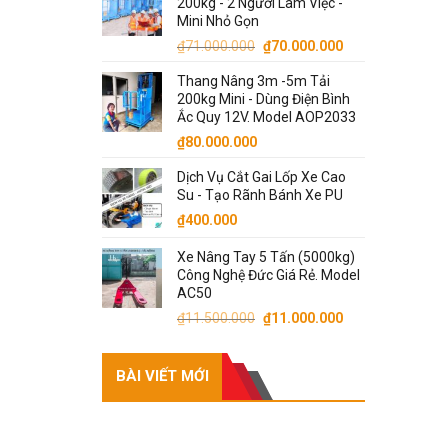
200kg - 2 Người Làm Việc -
₫4.300.000.
là:
Mini Nhỏ Gọn
₫4.200.000.
Giá
Giá
₫
71.000.000
₫
70.000.000
gốc
hiện
Thang Nâng 3m -5m Tải
là:
tại
200kg Mini - Dùng Điện Bình
₫71.000.000.
là:
Ắc Quy 12V. Model AOP2033
₫70.000.000.
₫
80.000.000
Dịch Vụ Cắt Gai Lốp Xe Cao
Su - Tạo Rãnh Bánh Xe PU
₫
400.000
Xe Nâng Tay 5 Tấn (5000kg)
Công Nghệ Đức Giá Rẻ. Model
AC50
Giá
Giá
₫
11.500.000
₫
11.000.000
gốc
hiện
là:
tại
BÀI VIẾT MỚI
₫11.500.000.
là:
₫11.000.000.
RECENT POSTS