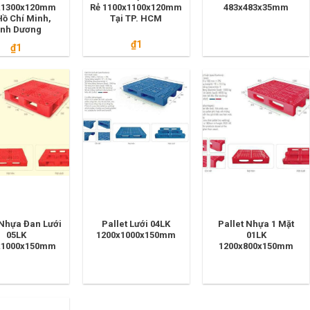
x1300x120mm
Rẻ 1100x1100x120mm
483x483x35mm
Hồ Chí Minh,
Tại TP. HCM
ình Dương
₫
1
₫
1
 Nhựa Đan Lưới
Pallet Lưới 04LK
Pallet Nhựa 1 Mặt
05LK
1200x1000x150mm
01LK
x1000x150mm
1200x800x150mm