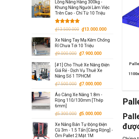
Lồng Nâng Hàng 300kg -
là:
tại
Khung Nâng Người Làm Việc
₫7.500.000.
là:
Trên Cao - Chỉ Từ 10 Triệu
₫7.000.000.
Được xếp
Giá
Giá
₫
13.500.000
₫
13.000.000
hạng
5.00
gốc
hiện
5 sao
Xe Nâng Tay Mạ Kẽm Chống
là:
tại
Rỉ Chưa Tới 10 Triệu
₫13.500.000.
là:
Giá
Giá
₫
9.000.000
₫
7.900.000
₫13.000.000.
gốc
hiện
Pall
[#1] Cho Thuê Xe Nâng Điện
là:
tại
Giá Rẻ - Dịch Vụ Thuê Xe
₫9.000.000.
là:
1100
Nâng Số 1 TPHCM
₫7.900.000.
Giá
Giá
₫
7.500.000
₫
7.000.000
gốc
hiện
Áo Càng Xe Nâng 1.8m -
là:
tại
Pall
Rộng 110/130mm [Thép
₫7.500.000.
là:
6mm]
₫7.000.000.
Giá
Giá
₫
5.300.000
₫
5.000.000
Pall
gốc
hiện
được
Xe Nâng Bán Tự Động Điện
là:
tại
Cũ 3m - 1.5 Tấn [Càng Rộng] -
₫5.300.000.
là:
Ôm Pallet 2 Mặt 1M
Chúng t