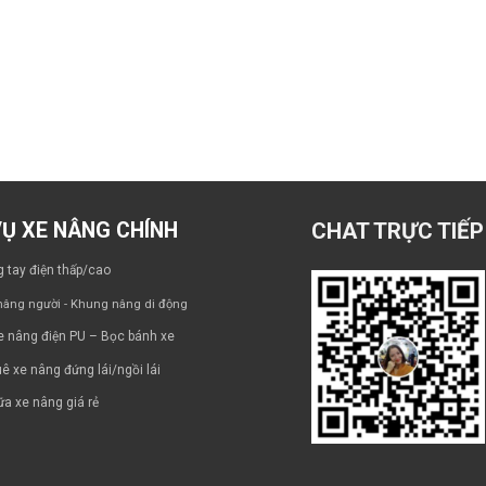
VỤ XE NÂNG CHÍNH
CHAT TRỰC TIẾP
 tay điện thấp/cao
âng người - Khung nâng di động
e nâng điện PU – Bọc bánh xe
ê xe nâng đứng lái/ngồi lái
a xe nâng giá rẻ