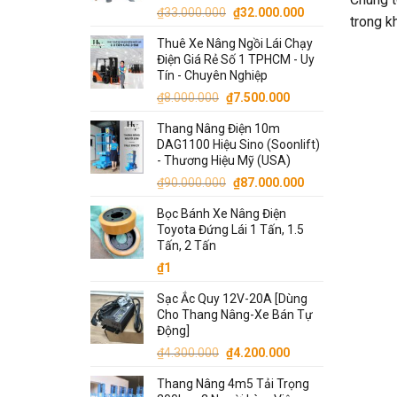
₫5.000.000.
Giá
Giá
₫
33.000.000
₫
32.000.000
trong k
gốc
hiện
Thuê Xe Nâng Ngồi Lái Chạy
là:
tại
Điện Giá Rẻ Số 1 TPHCM - Uy
₫33.000.000.
là:
Tín - Chuyên Nghiệp
₫32.000.000.
Giá
Giá
₫
8.000.000
₫
7.500.000
gốc
hiện
Thang Nâng Điện 10m
là:
tại
DAG1100 Hiệu Sino (Soonlift)
₫8.000.000.
là:
- Thương Hiệu Mỹ (USA)
₫7.500.000.
Giá
Giá
₫
90.000.000
₫
87.000.000
gốc
hiện
Bọc Bánh Xe Nâng Điện
là:
tại
Toyota Đứng Lái 1 Tấn, 1.5
₫90.000.000.
là:
Tấn, 2 Tấn
₫87.000.000.
₫
1
Sạc Ắc Quy 12V-20A [Dùng
Cho Thang Nâng-Xe Bán Tự
Động]
Giá
Giá
₫
4.300.000
₫
4.200.000
gốc
hiện
Thang Nâng 4m5 Tải Trọng
là:
tại