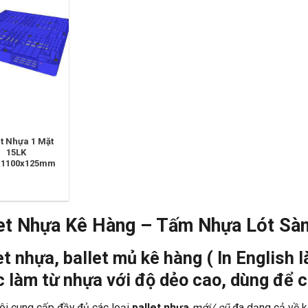
et Nhựa 1 Mặt
15LK
x1100x125mm
et Nhựa Kê Hàng – Tấm Nhựa Lót Sà
et nhựa
, ballet mủ kê hàng ( In English là
 làm từ nhựa với độ dẻo cao, dùng để c
ôi cung cấp đầy đủ các loại
pallet nhựa
mới/ cũ
đa dạng cả về k