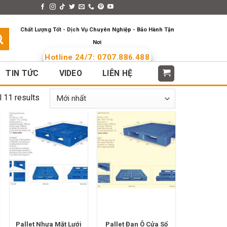
s > Menus
Languages
Chất Lượng Tốt - Dịch Vụ Chuyên Nghiệp - Bảo Hành Tận
Nơi
Hotline 24/7: 0707.886.488
TIN TỨC
VIDEO
LIÊN HỆ
l 11 results
Pallet Nhựa Mặt Lưới
Pallet Đan Ô Cửa Sổ