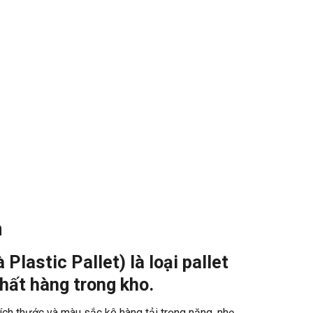
n
 Plastic Pallet) là loại pallet
hất hàng trong kho.
ích thước và màu sắc kê hàng tải trọng nặng, nhẹ