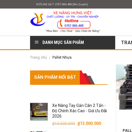
Skip
HOTLINE 24/7 : 0707.886.488 [Ms Quyên]
to
content
DANH MỤC SẢN PHẨM
TRA
Trang chủ
/
Pallet Nhựa
SẢN PHẨM NỔI BẬT
SẢN PHẨM
Xe Nâng Tay Gắn Cân 2 Tấn -
Độ Chính Xác Cao - Giá Ưu Đãi
2026
Giá
Giá
₫
13.500.000
₫
13.000.000
gốc
hiện
PALL