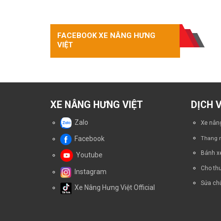
TRANG FACEBOOK
điện
Dẫn
tự
Lái
leo:
Xe
Quy
Nâng
FACEBOOK XE NÂNG HƯNG
trình
Tay
VIỆT
4
Điện
bước
EP
an
EPT15-
toàn
EZ
–
Kinh
Nghiệm
XE NÂNG HƯNG VIỆT
DỊCH 
Thực
Tế
Zalo
Xe nâng
Từ
Người
Facebook
Thang n
Vận
Hành
Bánh x
Youtube
Cho thu
Instagram
Sửa chữ
Xe Nâng Hưng Việt Official