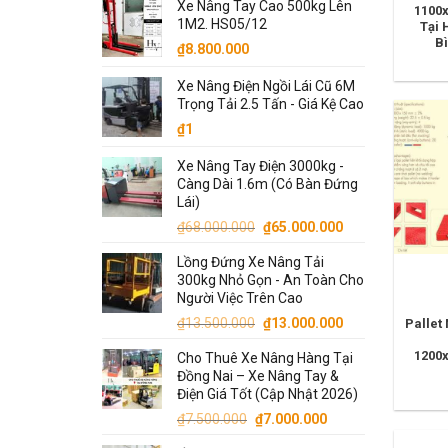
Xe Nâng Tay Cao 500kg Lên
là:
tại
1100
1M2. HS05/12
Tại 
₫13.500.000.
là:
B
₫
8.800.000
₫13.000.000.
Xe Nâng Điện Ngồi Lái Cũ 6M
Trọng Tải 2.5 Tấn - Giá Kệ Cao
₫
1
Xe Nâng Tay Điện 3000kg -
Càng Dài 1.6m (Có Bàn Đứng
Lái)
Giá
Giá
₫
68.000.000
₫
65.000.000
gốc
hiện
Lồng Đứng Xe Nâng Tải
là:
tại
300kg Nhỏ Gọn - An Toàn Cho
₫68.000.000.
là:
Người Việc Trên Cao
₫65.000.000.
Giá
Giá
₫
13.500.000
₫
13.000.000
Pallet
gốc
hiện
1200
Cho Thuê Xe Nâng Hàng Tại
là:
tại
Đồng Nai – Xe Nâng Tay &
₫13.500.000.
là:
Điện Giá Tốt (Cập Nhật 2026)
₫13.000.000.
Giá
Giá
₫
7.500.000
₫
7.000.000
gốc
hiện