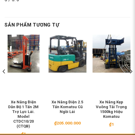
SẢN PHẨM TƯƠNG TỰ
Xe Nâng Điện
Xe Nâng Điện 2.5
Xe Nâng Kẹp
Dẫn Bộ 1 Tấn 2M
Tấn Komatsu Cũ
Vuông Tải Trọng
Trợ Lực Lái.
Ngồi Lái
1500kg Hiệu
Model
Komatsu
CTDC10/20
₫
205.000.000
₫
1
(CTQB)
₫
1