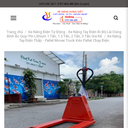
Skip
HOTLINE 24/7 : 0707.886.488 [Ms Quyên]
to
content
Trang chủ
/
Xe Nâng Điện Tự Động - Xe Nâng Tay Điện Đi Bộ Lái Dùng
Bình Ắc Quy/ Pin Lithium 1 Tấn, 1.5 Tấn, 2 Tấn, 3 Tấn Giá Rẻ
/
Xe Nâng
Tay Điện Thấp - Pallet Mover Truck Kéo Pallet Chạy Điện