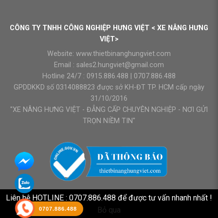
CÔNG TY TNHH CÔNG NGHIỆP HƯNG VIỆT < XE NÂNG HƯNG
VIỆT>
Website:
www.thietbinanghungviet.com
Email :
sales2.hungviet@gmail.com
Hotline 24/7 :
0915.886.488
|
0707.886.488
GPDDKKD số 0314088823 được sở KH-ĐT TP. HCM cấp ngày
31/10/2016
"XE NÂNG HƯNG VIỆT - ĐẲNG CẤP CHUYÊN NGHIỆP - NƠI GỬI
TRỌN NIỀM TIN"
Liên hệ HOTLINE : 0707.886.488 để được tư vấn nhanh nhất !
Bỏ qua
0707.886.488