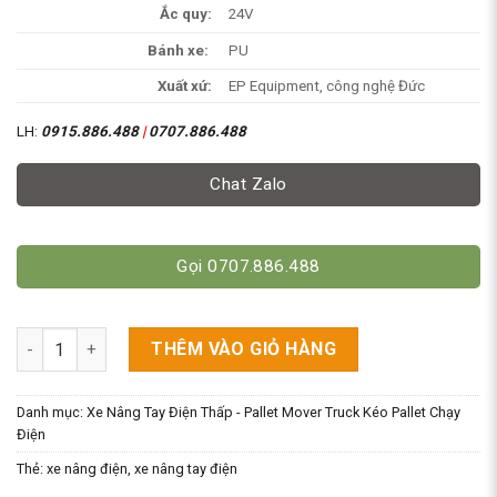
Ắc quy:
24V
Bánh xe:
PU
Xuất xứ:
EP Equipment, công nghệ Đức
LH:
0915.886.488
|
0707.886.488
Chat Zalo
Gọi 0707.886.488
Xe Nâng Tay Thấp Chạy Điện 1.5 Tấn EPL1531 - Ắc Quy Lithium
THÊM VÀO GIỎ HÀNG
Danh mục:
Xe Nâng Tay Điện Thấp - Pallet Mover Truck Kéo Pallet Chạy
Điện
Thẻ:
xe nâng điện
,
xe nâng tay điện