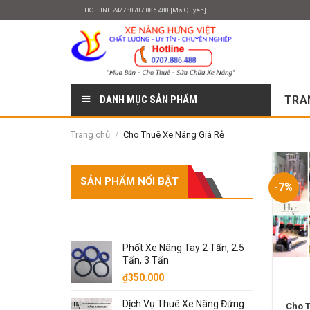
Skip
HOTLINE 24/7 : 0707.886.488 [Ms Quyên]
to
content
DANH MỤC SẢN PHẨM
TRA
Trang chủ
/
Cho Thuê Xe Nâng Giá Rẻ
SẢN PHẨM NỔI BẬT
-7%
SẢN PHẨM
Phốt Xe Nâng Tay 2 Tấn, 2.5
Tấn, 3 Tấn
₫
350.000
Dịch Vụ Thuê Xe Nâng Đứng
Cho 