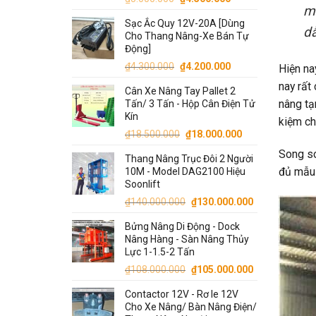
hạng
5.00
mò
gốc
hiện
5 sao
Sạc Ắc Quy 12V-20A [Dùng
là:
tại
d
Cho Thang Nâng-Xe Bán Tự
₫5.000.000.
là:
Động]
₫4.500.000.
Giá
Giá
₫
4.300.000
₫
4.200.000
Hiện na
gốc
hiện
nay rất
Cân Xe Nâng Tay Pallet 2
là:
tại
nâng tạ
Tấn/ 3 Tấn - Hộp Cân Điện Tử
₫4.300.000.
là:
Kín
kiệm chi
₫4.200.000.
Giá
Giá
₫
18.500.000
₫
18.000.000
gốc
hiện
Song so
Thang Nâng Trục Đôi 2 Người
là:
tại
đủ mẫu 
10M - Model DAG2100 Hiệu
₫18.500.000.
là:
Soonlift
₫18.000.000.
Giá
Giá
₫
140.000.000
₫
130.000.000
gốc
hiện
Bửng Nâng Di Động - Dock
là:
tại
Nâng Hàng - Sàn Nâng Thủy
₫140.000.000.
là:
Lực 1-1.5-2 Tấn
₫130.000.00
Giá
Giá
₫
108.000.000
₫
105.000.000
gốc
hiện
Contactor 12V - Rơ le 12V
là:
tại
Cho Xe Nâng/ Bàn Nâng Điện/
₫108.000.000.
là: