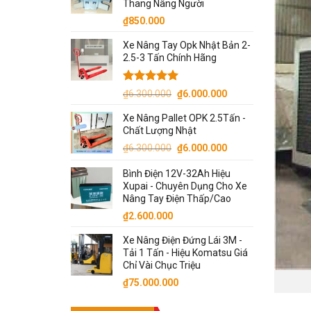
Thang Nâng Người
₫105.000.00
₫
850.000
Xe Nâng Tay Opk Nhật Bản 2-
2.5-3 Tấn Chính Hãng
Được xếp
Giá
Giá
₫
6.300.000
₫
6.000.000
hạng
5.00
gốc
hiện
5 sao
Xe Nâng Pallet OPK 2.5Tấn -
là:
tại
Chất Lượng Nhật
₫6.300.000.
là:
Giá
Giá
₫
6.300.000
₫
6.000.000
₫6.000.000.
gốc
hiện
Bình Điện 12V-32Ah Hiệu
là:
tại
Xupai - Chuyên Dụng Cho Xe
₫6.300.000.
là:
Nâng Tay Điện Thấp/Cao
₫6.000.000.
₫
2.600.000
Xe Nâng Điện Đứng Lái 3M -
Tải 1 Tấn - Hiệu Komatsu Giá
Chỉ Vài Chục Triệu
₫
75.000.000