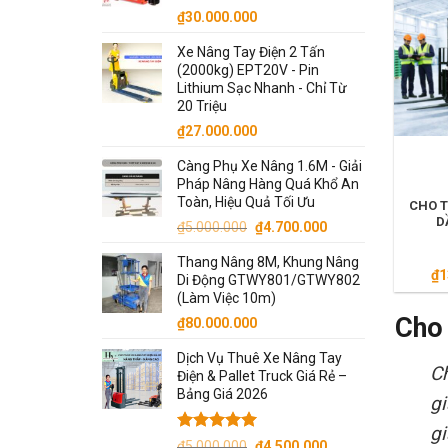
₫44.000.000.
₫7
₫
30.000.000
Xe Nâng Tay Điện 2 Tấn
(2000kg) EPT20V - Pin
Lithium Sạc Nhanh - Chỉ Từ
20 Triệu
₫
27.000.000
Càng Phụ Xe Nâng 1.6M - Giải
Pháp Nâng Hàng Quá Khổ An
Toàn, Hiệu Quả Tối Ưu
CHO T
D
Giá
Giá
₫
5.000.000
₫
4.700.000
gốc
hiện
Thang Nâng 8M, Khung Nâng
là:
tại
₫
1
Di Động GTWY801/GTWY802
₫5.000.000.
là:
(Làm Việc 10m)
₫4.700.000.
Cho 
₫
80.000.000
Dịch Vụ Thuê Xe Nâng Tay
Ch
Điện & Pallet Truck Giá Rẻ –
Bảng Giá 2026
gi
gi
Được xếp
Giá
Giá
₫
5.000.000
₫
4.500.000