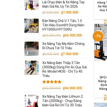
Lái Chạy Điện & Xe Nâng Tay
Hàng T
Điện Giá Rẻ, Uy Tín 2026
Xe Nâ
Giá 
Giá
Giá
₫
7.500.000
₫
7.000.000
gốc
hiện
₫
Bàn Nâng Chữ U 1 Tấn, 1.5
là:
tại
G
₫
Tấn Hiệu Soonlift Dùng Điện-
₫7.500.000.
là:
g
HY1000U/HY1500U
là
₫7.000.000.
₫7
Giá
Giá
₫
69.000.000
₫
66.000.000
-7%
gốc
hiện
Xe Nâng Tay Mạ Kẽm Chống
là:
tại
Rỉ Chưa Tới 10 Triệu
₫69.000.000.
là:
Giá
Giá
₫
9.000.000
₫
7.900.000
₫66.000.000.
gốc
hiện
Xe Nâng Điện Thấp 3 Tấn
là:
tại
(3000kg) Dùng Pin Ắc Quy Giá
₫9.000.000.
là:
Rẻ. Model HK30 - Chỉ Từ 40
₫7.900.000.
Triệu
[#1]
Nâng 
Dịch
Được xếp
Giá
Giá
₫
45.000.000
₫
44.000.000
Nâng
hạng
5.00
gốc
hiện
5 sao
₫
Xe Nâng Tay Điện Lithium 2
là:
tại
G
₫
Tấn (2000kg) - Chạy Bằng
g
₫45.000.000.
là:
Điện Giá Rẻ Chỉ Từ 30 Triệu
là