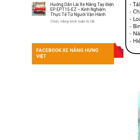
dẫn
Hướng Dẫn Lái Xe Nâng Tay Điện
vận
EP EPT15-EZ – Kinh Nghiệm
hành
Thực Tế Từ Người Vận Hành
xe
ở
Chức năng bình luận bị tắt
nâng
Hướng
TRANG FACEBOOK
điện
Dẫn
tự
Lái
leo:
Xe
Quy
Nâng
FACEBOOK XE NÂNG HƯNG
trình
Tay
VIỆT
4
Điện
bước
EP
an
EPT15-
toàn
EZ
–
Kinh
Nghiệm
Thực
Tế
Từ
Người
Vận
Hành