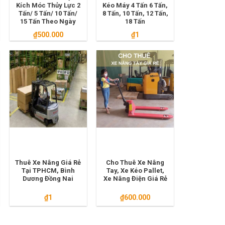
Kích Móc Thủy Lực 2
Kéo Máy 4 Tấn 6 Tấn,
Tấn/ 5 Tấn/ 10 Tấn/
8 Tấn, 10 Tấn, 12 Tấn,
15 Tấn Theo Ngày
18 Tấn
₫
500.000
₫
1
.000.
Thuê Xe Nâng Giá Rẻ
Cho Thuê Xe Nâng
Tại TPHCM, Bình
Tay, Xe Kéo Pallet,
Dương Đồng Nai
Xe Nâng Điện Giá Rẻ
₫
1
₫
600.000