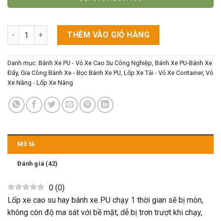
Dịch Vụ Cắt Gai Lốp Xe Cao Su - Tạo Rãnh Bánh Xe PU số lượn
THÊM VÀO GIỎ HÀNG
Danh mục:
Bánh Xe PU - Vỏ Xe Cao Su Công Nghiệp
,
Bánh Xe PU-Bánh Xe
Đẩy
,
Gia Công Bánh Xe - Bọc Bánh Xe PU
,
Lốp Xe Tải - Vỏ Xe Container
,
Vỏ
Xe Nâng - Lốp Xe Nâng
Mô tả
Đánh giá (42)
0
(
0
)
Lốp xe cao su hay bánh xe PU chạy 1 thời gian sẽ bị mòn,
không còn độ ma sát với bề mặt, dễ bị trơn trượt khi chạy,