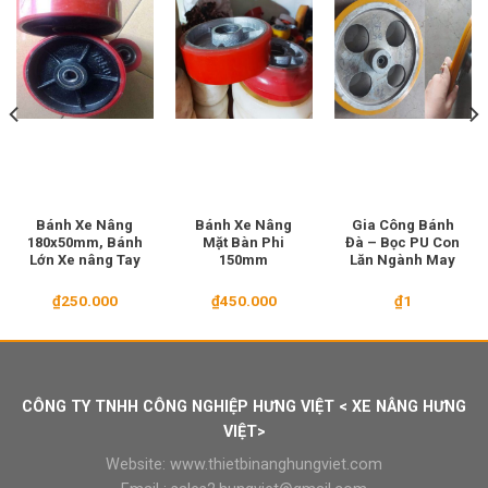
Bánh Xe Nâng
Bánh Xe Nâng
Gia Công Bánh
180x50mm, Bánh
Mặt Bàn Phi
Đà – Bọc PU Con
Lớn Xe nâng Tay
150mm
Lăn Ngành May
₫
250.000
₫
450.000
₫
1
00.000.
CÔNG TY TNHH CÔNG NGHIỆP HƯNG VIỆT < XE NÂNG HƯNG
VIỆT>
Website:
www.thietbinanghungviet.com