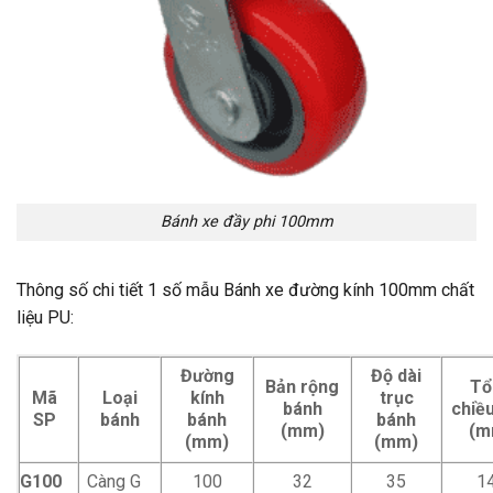
Bánh xe đầy phi 100mm
Thông số chi tiết 1 số mẫu Bánh xe đường kính 100mm chất
liệu PU:
Đường
Độ dài
Bản rộng
Tổ
Mã
Loại
kính
trục
bánh
chiề
SP
bánh
bánh
bánh
(mm)
(m
(mm)
(mm)
G100
Càng G
100
32
35
1