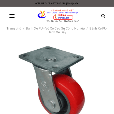
Skip
HOTLINE 24/7 : 0707.886.488 [Ms Quyên]
to
content
Trang chủ
/
Bánh Xe PU - Vỏ Xe Cao Su Công Nghiệp
/
Bánh Xe PU-
Bánh Xe Đẩy