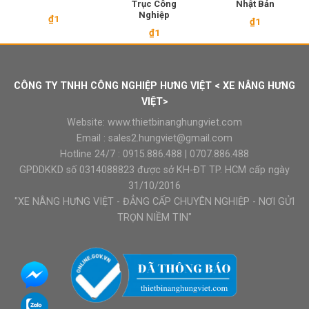
Trục Công
Nhật Bản
Nghiệp
₫
1
₫
1
₫
1
CÔNG TY TNHH CÔNG NGHIỆP HƯNG VIỆT < XE NÂNG HƯNG
VIỆT>
Website:
www.thietbinanghungviet.com
Email :
sales2.hungviet@gmail.com
Hotline 24/7 :
0915.886.488
|
0707.886.488
GPDDKKD số 0314088823 được sở KH-ĐT TP. HCM cấp ngày
31/10/2016
"XE NÂNG HƯNG VIỆT - ĐẲNG CẤP CHUYÊN NGHIỆP - NƠI GỬI
TRỌN NIỀM TIN"