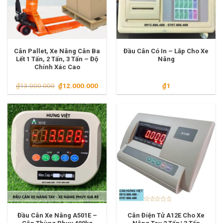
Cân Pallet, Xe Nâng Cân Ba
Đầu Cân Có In – Lắp Cho Xe
Lết 1 Tấn, 2 Tấn, 3 Tấn – Độ
Nâng
Chính Xác Cao
Giá
Giá
₫
13.000.000
₫
12.000.000
₫
1
gốc
hiện
là:
tại
₫13.000.000.
là:
₫12.000.000.
Đầu Cân Xe Nâng A501E –
Cân Điện Tử A12E Cho Xe