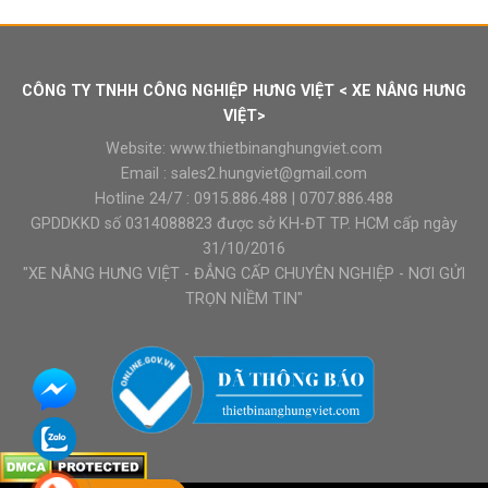
CÔNG TY TNHH CÔNG NGHIỆP HƯNG VIỆT < XE NÂNG HƯNG
VIỆT>
Website:
www.thietbinanghungviet.com
Email :
sales2.hungviet@gmail.com
Hotline 24/7 :
0915.886.488
|
0707.886.488
GPDDKKD số 0314088823 được sở KH-ĐT TP. HCM cấp ngày
31/10/2016
"XE NÂNG HƯNG VIỆT - ĐẲNG CẤP CHUYÊN NGHIỆP - NƠI GỬI
TRỌN NIỀM TIN"