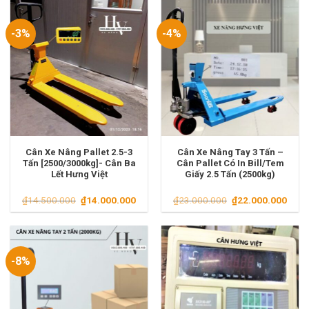
₫12.000.000.
₫13.
-3%
-4%
Cân Xe Nâng Pallet 2.5-3
Cân Xe Nâng Tay 3 Tấn –
Tấn [2500/3000kg]- Cân Ba
Cân Pallet Có In Bill/Tem
Lết Hưng Việt
Giấy 2.5 Tấn (2500kg)
Giá
Giá
Giá
Giá
₫
14.500.000
₫
14.000.000
₫
23.000.000
₫
22.000.000
gốc
hiện
gốc
hiện
là:
tại
là:
tại
₫14.500.000.
là:
₫23.000.000.
là:
₫14.000.000.
₫22.
-8%