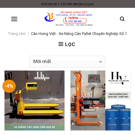
Skip
HOTLINE 24/7 : 0707.886.488 [Ms Quyên]
to
content
Trang chủ
/
Cân Hưng Việt - Xe Nâng Cân Pallet Chuyên Nghiệp Số 1
LỌC
-4%