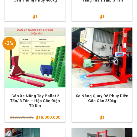
Cân Thùng Phuy 400kg
Nâng Tay 2 Tấn/ 3 Tấn
₫
1
₫
1
-3%
Cân Xe Nâng Tay Pallet 2
Xe Nâng Quay Đổ Phuy Điện
Tấn/ 3 Tấn – Hộp Cân Điện
Gắn Cân 350kg
Tử Kín
Giá
Giá
₫
18.500.000
₫
18.000.000
₫
1
gốc
hiện
là:
tại
₫18.500.000.
là:
₫18.000.000.