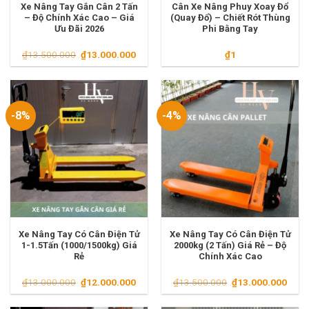
Xe Nâng Tay Gắn Cân 2 Tấn
Cân Xe Nâng Phuy Xoay Đổ
– Độ Chính Xác Cao – Giá
(Quay Đổ) – Chiết Rót Thùng
Ưu Đãi 2026
Phi Bằng Tay
Giá
Giá
₫
13.500.000
₫
13.000.000
₫
1
gốc
hiện
là:
tại
₫13.500.000.
là:
₫13.000.000.
-8%
-4%
Xe Nâng Tay Có Cân Điện Tử
Xe Nâng Tay Có Cân Điện Tử
1-1.5Tấn (1000/1500kg) Giá
2000kg (2 Tấn) Giá Rẻ – Độ
Rẻ
Chính Xác Cao
Giá
Giá
Giá
Giá
₫
13.000.000
₫
12.000.000
₫
13.500.000
₫
13.000.000
gốc
hiện
gốc
hiện
là:
tại
là:
tại
₫13.000.000.
là:
₫13.500.000.
là: