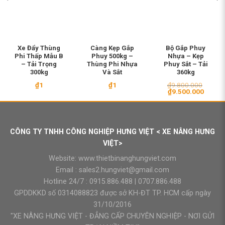
Xe Đẩy Thùng
Càng Kẹp Gắp
Bộ Gắp Phuy
Phi Thấp Mẫu B
Phuy 500kg –
Nhựa – Kẹp
– Tải Trọng
Thùng Phi Nhựa
Phuy Sắt – Tải
300kg
Và Sắt
360kg
₫
1
₫
1
₫
9.800.000
Giá
Giá
₫
9.500.000
gốc
hiện
là:
tại
₫9.800.000.
là:
₫9.500
CÔNG TY TNHH CÔNG NGHIỆP HƯNG VIỆT < XE NÂNG HƯNG
VIỆT>
Website:
www.thietbinanghungviet.com
Email :
sales2.hungviet@gmail.com
Hotline 24/7 :
0915.886.488
|
0707.886.488
GPDDKKD số 0314088823 được sở KH-ĐT TP. HCM cấp ngày
31/10/2016
"XE NÂNG HƯNG VIỆT - ĐẲNG CẤP CHUYÊN NGHIỆP - NƠI GỬI