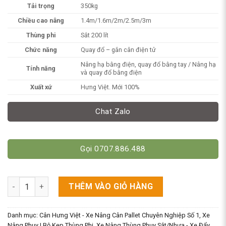
Tải trọng
350kg
Chiều cao nâng
1.4m/1.6m/2m/2.5m/3m
Thùng phi
Sắt 200 lít
Chức năng
Quay đổ – gắn cân điện tử
Nâng hạ bằng điện, quay đổ bằng tay / Nâng hạ
Tính năng
và quay đổ bằng điện
Xuất xứ
Hưng Việt. Mới 100%
Chat Zalo
Gọi 0707.886.488
Cân Xe Nâng Phuy Xoay Đổ (Quay Đổ) - Chiết Rót Thùng Phi Bằ
THÊM VÀO GIỎ HÀNG
Danh mục:
Cân Hưng Việt - Xe Nâng Cân Pallet Chuyên Nghiệp Số 1
,
Xe
Nâng Phuy | Bộ Kẹp Thùng Phi
,
Xe Nâng Thùng Phuy Sắt/Nhựa - Xe Đẩy