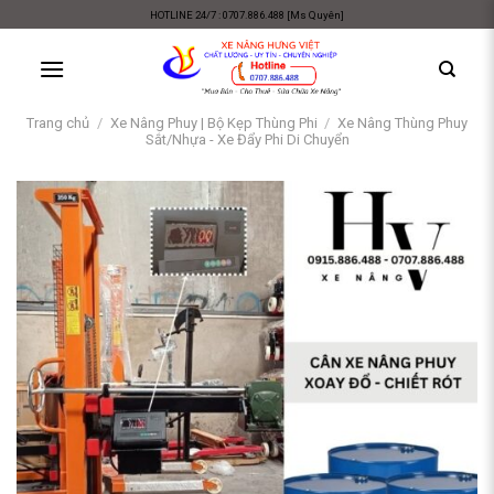
Skip
HOTLINE 24/7 : 0707.886.488 [Ms Quyên]
to
content
Trang chủ
/
Xe Nâng Phuy | Bộ Kẹp Thùng Phi
/
Xe Nâng Thùng Phuy
Sắt/Nhựa - Xe Đẩy Phi Di Chuyển