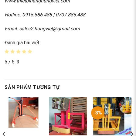
www.thietbinanghungviet.com
Hotline:
0915.886.488
|
0707.886.488
Email: sales2.hungviet@gmail.com
Đánh giá bài viết
5
/ 5.
3
SẢN PHẨM TƯƠNG TỰ
-3%