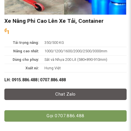
Xe Nâng Phi Cao Lên Xe Tải, Container
₫
1
Tải trọng nâng:
350/500 KG
Nâng cao nhất:
1000/1200/1600/2000/2500/3000mm
Dùng cho phuy:
Sắt và Nhựa 200 Lít (580×890-910mm)
Xuất xứ:
Hưng Việt
LH:
0915.886.488
|
0707.886.488
Chat Zalo
Gọi 0707.886.488