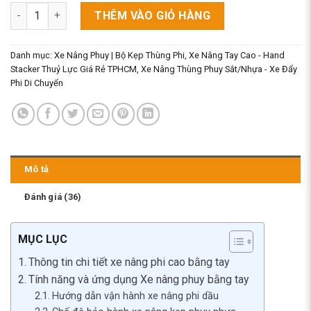
Xe Nâng Phi Cao Lên Xe Tải, Container số lượng
THÊM VÀO GIỎ HÀNG
Danh mục:
Xe Nâng Phuy | Bộ Kẹp Thùng Phi
,
Xe Nâng Tay Cao - Hand
Stacker Thuỷ Lực Giá Rẻ TPHCM
,
Xe Nâng Thùng Phuy Sắt/Nhựa - Xe Đẩy
Phi Di Chuyển
Mô tả
Đánh giá (36)
MỤC LỤC
Thông tin chi tiết xe nâng phi cao bằng tay
Tính năng và ứng dụng Xe nâng phuy bằng tay
Hướng dẫn vận hành xe nâng phi dầu