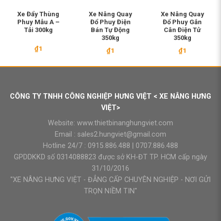
Xe Đẩy Thùng
Xe Nâng Quay
Xe Nâng Quay
Phuy Mẫu A –
Đổ Phuy Điện
Đổ Phuy Gắn
Tải 300kg
Bán Tự Động
Cân Điện Tử
350kg
350kg
₫
1
₫
1
₫
1
CÔNG TY TNHH CÔNG NGHIỆP HƯNG VIỆT < XE NÂNG HƯNG
VIỆT>
Website:
www.thietbinanghungviet.com
Email :
sales2.hungviet@gmail.com
Hotline 24/7 :
0915.886.488
|
0707.886.488
GPDDKKD số 0314088823 được sở KH-ĐT TP. HCM cấp ngày
31/10/2016
"XE NÂNG HƯNG VIỆT - ĐẲNG CẤP CHUYÊN NGHIỆP - NƠI GỬI
TRỌN NIỀM TIN"