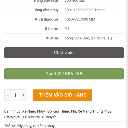
Nâng cao nhất:
200/400 MM
Dùng cho phuy:
200 Lít (580×890-910mm)
Kich thước xe:
1060x880x930 MM
Bánh xe:
PU
Xuất xứ:
công nghệ Đức, lắp ráp tại TQ
Chat Zalo
Gọi 0707.886.488
Xe Nâng Di Chuyển Phuy, Xe Kẹp Thùng Phi 300kg Mẫu A, B số
THÊM VÀO GIỎ HÀNG
Danh mục:
Xe Nâng Phuy | Bộ Kẹp Thùng Phi
,
Xe Nâng Thùng Phuy
Sắt/Nhựa - Xe Đẩy Phi Di Chuyển
Thẻ:
xe đẩy phuy
,
xe nâng phuy