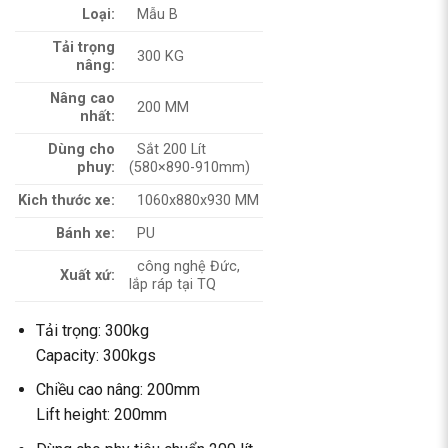
Loại:
Mẫu B
Tải trọng
300 KG
nâng:
Nâng cao
200 MM
nhất:
Dùng cho
Sắt 200 Lít
phuy:
(580×890-910mm)
Kich thước xe:
1060x880x930 MM
Bánh xe:
PU
công nghệ Đức,
Xuất xứ:
lắp ráp tại TQ
Tải trọng: 300kg
Capacity: 300kgs
Chiều cao nâng: 200mm
Lift height: 200mm