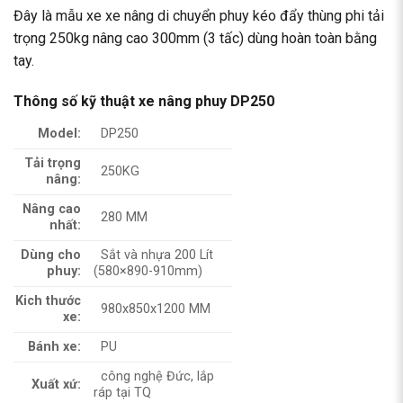
Đây là mẫu xe xe nâng di chuyển phuy kéo đẩy thùng phi tải
trọng 250kg nâng cao 300mm (3 tấc) dùng hoàn toàn bằng
tay.
Thông số kỹ thuật xe nâng phuy DP250
Model:
DP250
Tải trọng
250KG
nâng:
Nâng cao
280 MM
nhất:
Dùng cho
Sắt và nhựa 200 Lít
phuy:
(580×890-910mm)
Kich thước
980x850x1200 MM
xe:
Bánh xe:
PU
công nghệ Đức, lắp
Xuất xứ:
ráp tại TQ