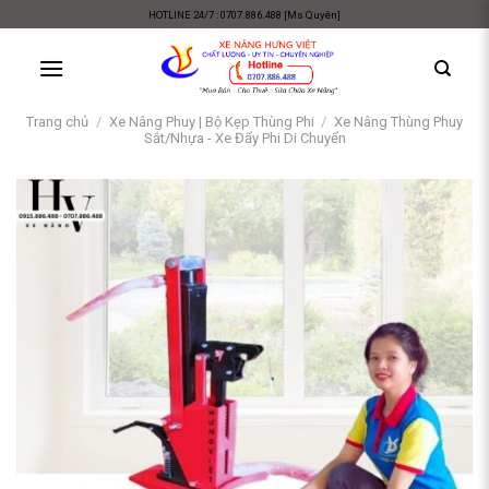
Skip
HOTLINE 24/7 : 0707.886.488 [Ms Quyên]
to
content
Trang chủ
/
Xe Nâng Phuy | Bộ Kẹp Thùng Phi
/
Xe Nâng Thùng Phuy
Sắt/Nhựa - Xe Đẩy Phi Di Chuyển