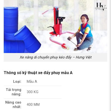
Xe nâng di chuyển phuy kéo đẩy – Hưng Việt
Thông số kỹ thuật xe đẩy phuy mẫu A
Loại:
Mẫu A
Tải trọng
300 KG
nâng:
Nâng cao
400 MM
nhất: