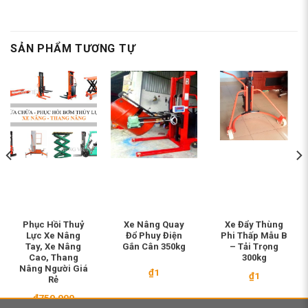
SẢN PHẨM TƯƠNG TỰ
Phục Hồi Thuỷ
Xe Nâng Quay
Xe Đẩy Thùng
Lực Xe Nâng
Đổ Phuy Điện
Phi Thấp Mẫu B
Tay, Xe Nâng
Gắn Cân 350kg
– Tải Trọng
Cao, Thang
300kg
Nâng Người Giá
₫
1
₫
1
Rẻ
₫
750.000