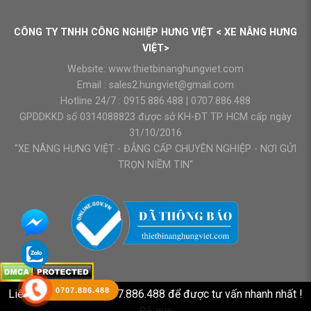
CÔNG TY TNHH CÔNG NGHIỆP HƯNG VIỆT < XE NÂNG HƯNG
VIỆT>
Website:
www.thietbinanghungviet.com
Email :
sales2.hungviet@gmail.com
Hotline 24/7 :
0915.886.488
|
0707.886.488
GPDDKKD số 0314088823 được sở KH-ĐT TP. HCM cấp ngày
31/10/2016
"XE NÂNG HƯNG VIỆT - ĐẲNG CẤP CHUYÊN NGHIỆP - NƠI GỬI
TRỌN NIỀM TIN"
0707.886.488
Liên hệ HOTLINE : 0707.886.488 để được tư vấn nhanh nhất !