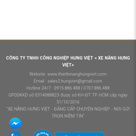
CÔNG TY TNHH CÔNG NGHIỆP HƯNG VIỆT < XE NÂNG HƯNG
VIỆT>
Website:
www.thietbinanghungviet.com
Email :
sales2.hungviet@gmail.com
Hotline 24/7 :
0915.886.488
|
0707.886.488
GPDDKKD số 0314088823 được sở KH-ĐT TP. HCM cấp ngày
31/10/2016
"XE NÂNG HƯNG VIỆT - ĐẲNG CẤP CHUYÊN NGHIỆP - NƠI GỬI
TRỌN NIỀM TIN"