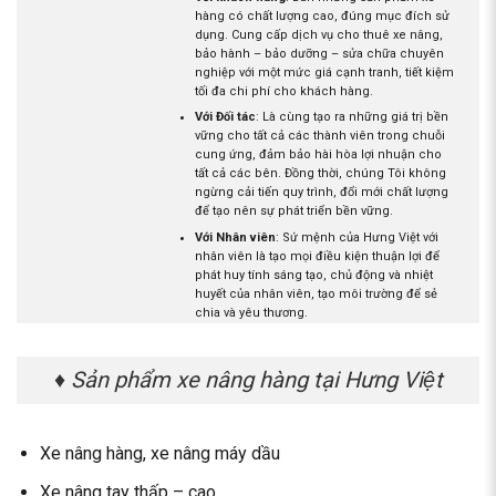
hàng có chất lượng cao, đúng mục đích sử
dụng. Cung cấp dịch vụ cho thuê xe nâng,
bảo hành – bảo dưỡng – sửa chữa chuyên
nghiệp với một mức giá cạnh tranh, tiết kiệm
tối đa chi phí cho khách hàng.
Với Đối tác
: Là cùng tạo ra những giá trị bền
vững cho tất cả các thành viên trong chuỗi
cung ứng, đảm bảo hài hòa lợi nhuận cho
tất cả các bên. Đồng thời, chúng Tôi không
ngừng cải tiến quy trình, đổi mới chất lượng
để tạo nên sự phát triển bền vững.
Với Nhân viên
: Sứ mệnh của Hưng Việt với
nhân viên là tạo mọi điều kiện thuận lợi để
phát huy tính sáng tạo, chủ động và nhiệt
huyết của nhân viên, tạo môi trường để sẻ
chia và yêu thương.
Từ đó công ty trở thành gia đình, đồng
nghiệp là anh em.
♦ Sản phẩm xe nâng hàng tại Hưng Việt
Với Cộng đồng
: Luôn ý thức lợi ích của bản
thân gắn liền với lợi ích xã hội; đồng thời
những hoạt động đóng góp cho xã hội là
một phần trách nhiệm của công ty Hưng
Xe nâng hàng, xe nâng máy dầu
Việt.
Xe nâng tay thấp – cao