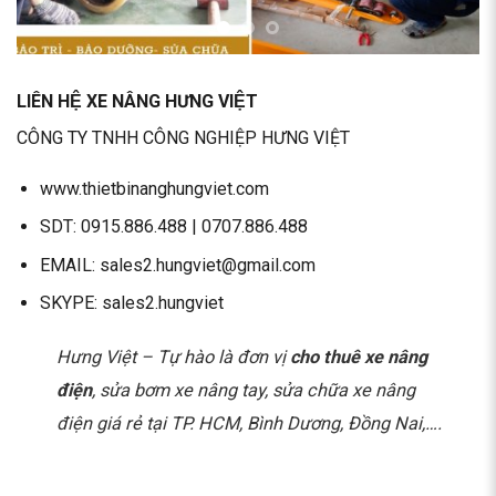
LIÊN HỆ XE NÂNG HƯNG VIỆT
CÔNG TY TNHH CÔNG NGHIỆP HƯNG VIỆT
www.thietbinanghungviet.com
SDT:
0915.886.488
|
0707.886.488
EMAIL:
sales2.hungviet@gmail.com
SKYPE: sales2.hungviet
Hưng Việt – Tự hào là đơn vị
cho thuê xe nâng
điện
, sửa bơm xe nâng tay, sửa chữa xe nâng
điện giá rẻ tại TP. HCM, Bình Dương, Đồng Nai,….