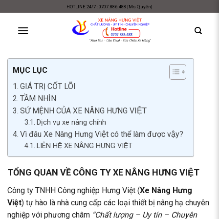
Skip
HOTLINE 24/7 : 0707.886.488 [Ms Quyên]
to
content
MỤC LỤC
GIÁ TRỊ CỐT LÕI
TẦM NHÌN
SỨ MỆNH CỦA XE NÂNG HƯNG VIỆT
Dịch vụ xe nâng chính
Vì đâu Xe Nâng Hưng Việt có thể làm được vậy?
LIÊN HỆ XE NÂNG HƯNG VIỆT
TỔNG QUAN VỀ CÔNG TY XE NÂNG HƯNG VIỆT
Công ty TNHH Công nghiệp Hưng Việt (
Xe Nâng Hưng
Việt
) tự hào là nhà cung cấp các loại thiết bị nâng hạ chuyên
nghiệp với phương châm
“Chất lượng – Uy tín – Chuyên