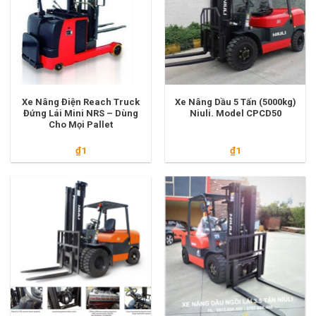
Xe Nâng Điện Reach Truck
Xe Nâng Dầu 5 Tấn (5000kg)
Đứng Lái Mini NRS – Dùng
Niuli. Model CPCD50
Cho Mọi Pallet
₫
1
₫
1