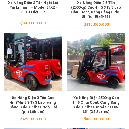
Xe Nâng Điện 3 Tấn Ngồi Lái
Xe Nâng Điện 2.5 Tấn
Pin Lithium – Model EFXZ-
(2500kg) Cao 4m5 3 Ty 3 Lao
301H Hiệu EP
Chui Cont, Càng Sàng Side-
Shifter Efx5-251
₫
330.000.000
₫
415.000.000
Xe Nâng Điện 3 Tấn Cao
Xe Nâng Điện 3500kg Cao
4m3/4m5 3 Ty 3 Lao, càng
4m5 Chui Cont, Càng Sàng
Sàng Side-Shifter Ngồi Lái
Side-Shifter. Model: EFX5-
(pin Lithium)
351 (X5 Series)
₫
425.000.000
₫
435.000.000