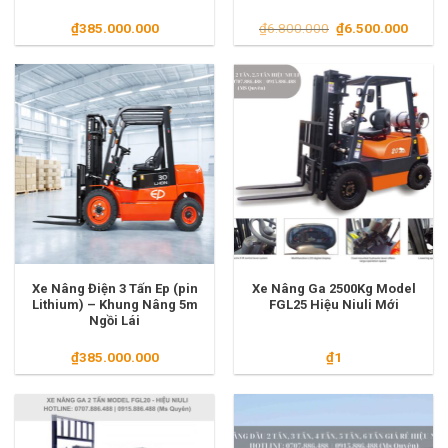
Giá
Giá
₫
385.000.000
₫
6.800.000
₫
6.500.000
gốc
hiện
là:
tại
₫6.800.000.
là:
₫6.500
Xe Nâng Điện 3 Tấn Ep (pin
Xe Nâng Ga 2500Kg Model
Lithium) – Khung Nâng 5m
FGL25 Hiệu Niuli Mới
Ngồi Lái
₫
385.000.000
₫
1