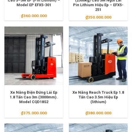
Cao 3–5M EP (Pin Lithium) –
(2500kg) Cao 3M Ngồi Lái
Model EP EFX5-301
Pin Lithium Hiệu Ep – EFX5-
251
₫
360.000.000
₫
350.000.000
Xe Nâng Điện Đứng Lái Ep
Xe Nâng Reach Truck Ep 1.8
1.8 Tấn Cao 3m (3000mm).
Tấn Cao 3.5m Hiệu Ep
Model CQD18S2
(lithium)
₫
375.000.000
₫
380.000.000