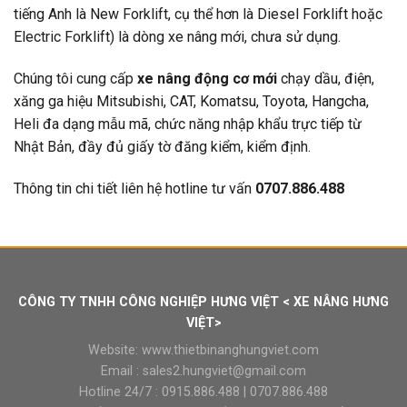
tiếng Anh là New Forklift, cụ thể hơn là Diesel Forklift hoặc
Electric Forklift) là dòng xe nâng mới, chưa sử dụng.
Chúng tôi cung cấp
xe nâng động cơ mới
chạy dầu, điện,
xăng ga hiệu Mitsubishi, CAT, Komatsu, Toyota, Hangcha,
Heli đa dạng mẫu mã, chức năng nhập khẩu trực tiếp từ
Nhật Bản, đầy đủ giấy tờ đăng kiểm, kiểm định.
Thông tin chi tiết liên hệ hotline tư vấn
0707.886.488
CÔNG TY TNHH CÔNG NGHIỆP HƯNG VIỆT < XE NÂNG HƯNG
VIỆT>
Website:
www.thietbinanghungviet.com
Email :
sales2.hungviet@gmail.com
Hotline 24/7 :
0915.886.488
|
0707.886.488