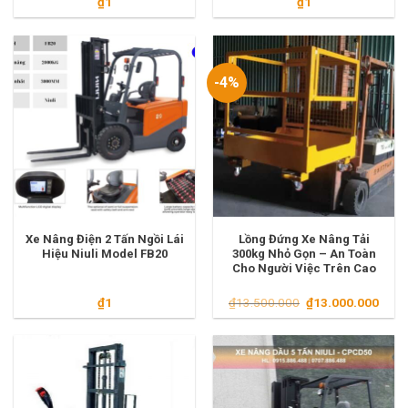
₫
1
₫
1
-4%
Xe Nâng Điện 2 Tấn Ngồi Lái
Lồng Đứng Xe Nâng Tải
Hiệu Niuli Model FB20
300kg Nhỏ Gọn – An Toàn
Cho Người Việc Trên Cao
Giá
Giá
₫
1
₫
13.500.000
₫
13.000.000
gốc
hiện
là:
tại
₫13.500.000.
là:
₫13.