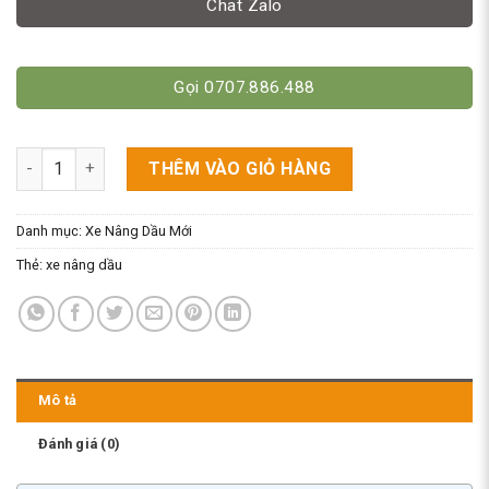
Chat Zalo
Gọi 0707.886.488
Xe Nâng Dầu Niuli Tải 7 Tấn CPCD70 - Gía Cực Tốt số lượng
THÊM VÀO GIỎ HÀNG
Danh mục:
Xe Nâng Dầu Mới
Thẻ:
xe nâng dầu
Mô tả
Đánh giá (0)