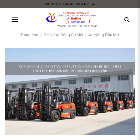
Skip
HOTLINE 24/7 : 0707.886.488 [Ms Quyên]
to
content
Trang chủ
/
Xe Nâng Động Cơ Mới
/
Xe Nâng Dầu Mới