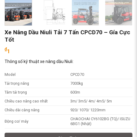
Xe Nâng Dầu Niuli Tải 7 Tấn CPCD70 – Gía Cực
Tốt
₫
1
Thông số kỹ thuật xe nâng dầu Niuli:
Model
CPCD70
Tải trọng nâng
7000kg
Tâm tải trọng
600m
Chiều cao nâng cao nhất
3m/ 3m5/ 4m/ 4m5/ 5m
Chiều dài càng nâng
920/ 1070/ 1220mm
CHAOCHAI CY6102BG (TQ)/ ISUZU
Động cơ/ máy
6BG1 (Nhật)