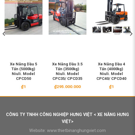
Xe Nâng Dầu 5
Xe Nâng Dầu 3.5
Xe Nâng Dầu 4
Tấn (5000kg)
Tấn (3500kg)
Tấn (4000kg)
Niuli. Model
Niuli. Model
Niuli. Model
CPCD50
CPC35/ CPCD35
CPC40/ CPCD40
₫
1
₫
295.000.000
₫
1
CÔNG TY TNHH CÔNG NGHIỆP HƯNG VIỆT < XE NÂNG HƯNG
VIỆT>
Website:
www.thietbinanghungviet.com