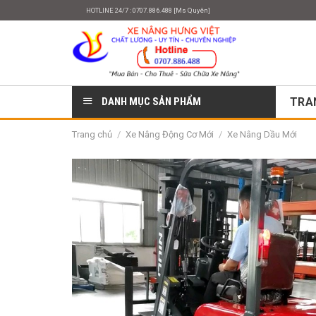
Skip
HOTLINE 24/7 : 0707.886.488 [Ms Quyên]
to
content
DANH MỤC SẢN PHẨM
TRA
Trang chủ
/
Xe Nâng Động Cơ Mới
/
Xe Nâng Dầu Mới