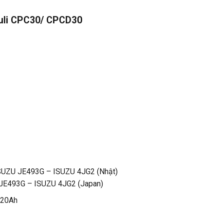
Niuli CPC30/ CPCD30
SUZU JE493G – ISUZU 4JG2 (Nhật)
 JE493G – ISUZU 4JG2 (Japan)
120Ah