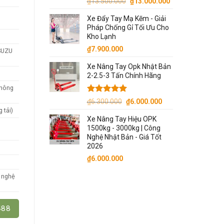
Giá
Giá
₫
13.500.000
₫
13.000.000
gốc
hiện
Xe Đẩy Tay Mạ Kẽm - Giải
là:
tại
Pháp Chống Gỉ Tối Ưu Cho
₫13.500.000.
là:
Kho Lạnh
₫13.000.000.
₫
7.900.000
ISUZU
)
Xe Nâng Tay Opk Nhật Bản
2-2.5-3 Tấn Chính Hãng
không
Được xếp
Giá
Giá
₫
6.300.000
₫
6.000.000
hạng
5.00
 tải)
gốc
hiện
5 sao
Xe Nâng Tay Hiệu OPK
là:
tại
1500kg - 3000kg | Công
₫6.300.000.
là:
Nghệ Nhật Bản - Giá Tốt
₫6.000.000.
2026
₫
6.000.000
g nghệ
488