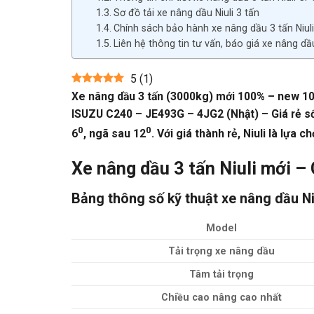
Sơ đồ tải xe nâng dầu Niuli 3 tấn
Chính sách bảo hành xe nâng dầu 3 tấn Niul
Liên hệ thông tin tư vấn, báo giá xe nâng dầu
5
(
1
)
Xe nâng dầu 3 tấn (3000kg) mới 100% – new 10
ISUZU C240 – JE493G – 4JG2 (Nhật) – Giá rẻ số 1
0
0
6
, ngã sau 12
. Với giá thành rẻ, Niuli là lựa
Xe nâng dầu 3 tấn Niuli mới 
Bảng thông số kỹ thuật xe nâng dầu Niu
Model
Tải trọng xe nâng dầu
Tâm tải trọng
Chiều cao nâng cao nhất