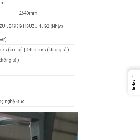
mm
2640mm
ZU JE493G | ISUZU 4JG2 (Nhật)
ber)
s (có tải) | 440mm/s (không tải)
không tải)
←
)
Index
ông nghệ Đức