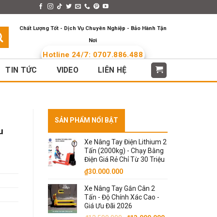
s > Menus
Languages
Chất Lượng Tốt - Dịch Vụ Chuyên Nghiệp - Bảo Hành Tận
Nơi
Hotline 24/7: 0707.886.488
TIN TỨC
VIDEO
LIÊN HỆ
SẢN PHẨM NỔI BẬT
u
Xe Nâng Tay Điện Lithium 2
Tấn (2000kg) - Chạy Bằng
Điện Giá Rẻ Chỉ Từ 30 Triệu
₫
30.000.000
Xe Nâng Tay Gắn Cân 2
Tấn - Độ Chính Xác Cao -
Giá Ưu Đãi 2026