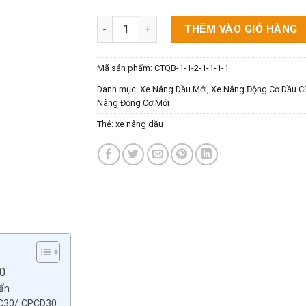
Xe Nâng Dầu 3 Tấn Niuli. Model CPC30/ CPCD
THÊM VÀO GIỎ HÀNG
Mã sản phẩm:
CTQB-1-1-2-1-1-1-1
Danh mục:
Xe Nâng Dầu Mới
,
Xe Nâng Động Cơ Dầu C
Nâng Động Cơ Mới
Thẻ:
xe nâng dầu
30
tấn
CPC30/ CPCD30