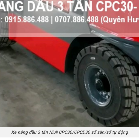
Xe nâng dầu 3 tấn Niuli CPC30/CPCD30 số sàn/số tự động