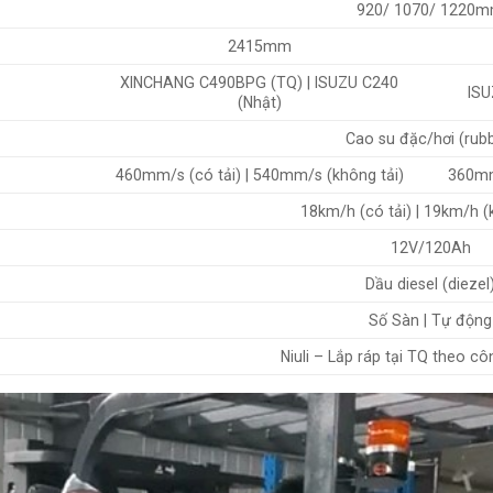
920/ 1070/ 1220
2415mm
XINCHANG C490BPG (TQ) | ISUZU C240
ISU
(Nhật)
Cao su đặc/hơi (rub
460mm/s (có tải) | 540mm/s (không tải)
360mm/
18km/h (có tải) | 19km/h (
12V/120Ah
Dầu diesel (diezel
Số Sàn | Tự động
Niuli – Lắp ráp tại TQ theo c