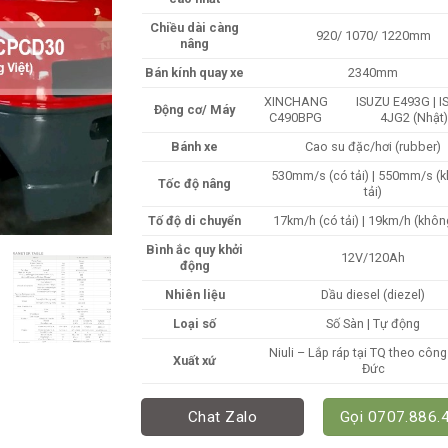
Chiều dài càng
920/ 1070/ 1220mm
nâng
Bán kính quay xe
2340mm
XINCHANG
ISUZU E493G | 
Động cơ/ Máy
C490BPG
4JG2 (Nhật
Bánh xe
Cao su đặc/hơi (rubber)
530mm/s (có tải) | 550mm/s (
Tốc độ nâng
tải)
Tố độ di chuyển
17km/h (có tải) | 19km/h (không
Bình ắc quy khởi
12V/120Ah
động
Nhiên liệu
Dầu diesel (diezel)
Loại số
Số Sàn | Tự động
Niuli – Lắp ráp tại TQ theo côn
Xuất xứ
Đức
Chat Zalo
Gọi 0707.886.