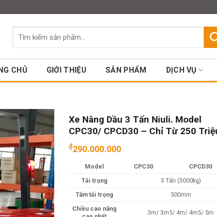
Assign a menu in Theme Option
Tìm
kiếm:
NG CHỦ
GIỚI THIỆU
SẢN PHẨM
DỊCH VỤ
Xe Nâng Dầu 3 Tấn Niuli. Model
CPC30/ CPCD30 – Chỉ Từ 250 Triệ
₫
290.000.000
Model
CPC30
CPCD30
Tải trọng
3 Tấn (3000kg)
Tâm tải trọng
500mm
Chiều cao nâng
3m/ 3m5/ 4m/ 4m5/ 5m
cao nhất