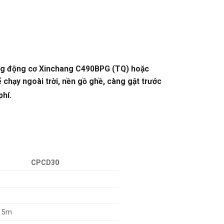
ùng động cơ Xinchang C490BPG (TQ) hoặc
ể chạy ngoài trời, nền gồ ghề, càng gật trước
phí.
CPCD30
 5m