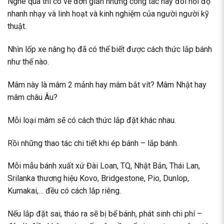
Nghe qua thì có vẻ đơn giản nhưng công tác này đòi hỏi độ
nhanh nhạy và linh hoạt và kinh nghiệm của người người kỹ
thuật.
Nhìn
lốp xe nâng
họ đã có thể biết được cách thức lắp bánh
như thế nào.
Mâm này là mâm 2 mảnh hay mâm bắt vít? Mâm Nhật hay
mâm châu Âu?
Mỗi loại mâm sẽ có cách thức lắp đặt khác nhau.
Rồi những thao tác chi tiết khi ép bánh – lắp bánh.
Mỗi mẫu bánh xuất xứ Đài Loan, TQ, Nhật Bản, Thái Lan,
Srilanka thương hiệu Kovo, Bridgestone, Pio, Dunlop,
Kumakai,… đều có cách lắp riêng.
Nếu lắp đặt sai, tháo ra sẽ bị bể bánh, phát sinh chi phí –