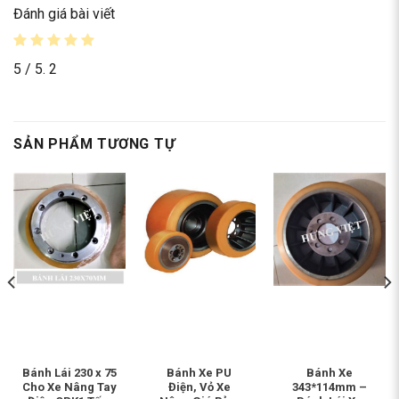
Đánh giá bài viết
5
/ 5.
2
SẢN PHẨM TƯƠNG TỰ
Bánh Lái 230 x 75
Bánh Xe PU
Bánh Xe
Cho Xe Nâng Tay
Điện, Vỏ Xe
343*114mm –