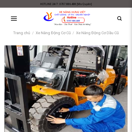
Skip
HOTLINE 24/7 : 0707.886.488 [Ms Quyên]
to
content
Trang chủ
/
Xe Nâng Động Cơ Cũ
/
Xe Nâng Động Cơ Dầu Cũ