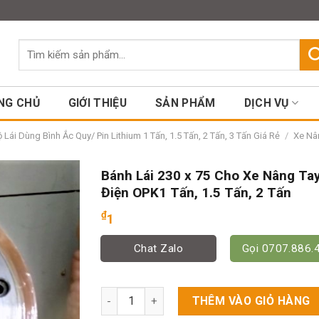
Assign a menu in Theme Option
Tìm
kiếm:
NG CHỦ
GIỚI THIỆU
SẢN PHẨM
DỊCH VỤ
Lái Dùng Bình Ắc Quy/ Pin Lithium 1 Tấn, 1.5 Tấn, 2 Tấn, 3 Tấn Giá Rẻ
/
Xe Nân
Bánh Lái 230 x 75 Cho Xe Nâng Ta
Điện OPK1 Tấn, 1.5 Tấn, 2 Tấn
₫
1
Chat Zalo
Gọi 0707.886.
Bánh Lái 230 x 75 Cho Xe Nâng Tay Điện OPK
THÊM VÀO GIỎ HÀNG