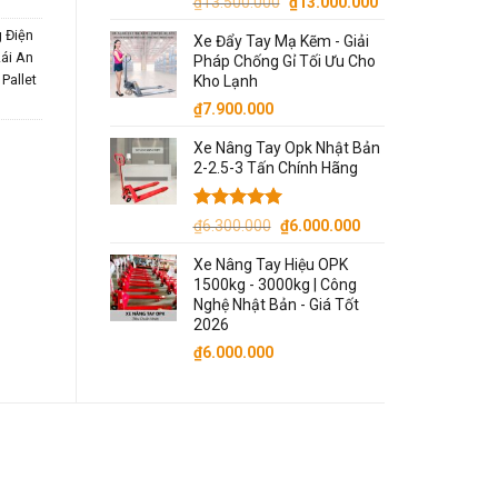
Giá
Giá
₫
13.500.000
₫
13.000.000
gốc
hiện
 Điện
Xe Đẩy Tay Mạ Kẽm - Giải
là:
tại
Lái An
Pháp Chống Gỉ Tối Ưu Cho
₫13.500.000.
là:
Pallet
Kho Lạnh
₫13.000.000.
₫
7.900.000
Xe Nâng Tay Opk Nhật Bản
2-2.5-3 Tấn Chính Hãng
Được xếp
Giá
Giá
₫
6.300.000
₫
6.000.000
hạng
5.00
gốc
hiện
5 sao
Xe Nâng Tay Hiệu OPK
là:
tại
1500kg - 3000kg | Công
₫6.300.000.
là:
Nghệ Nhật Bản - Giá Tốt
₫6.000.000.
2026
₫
6.000.000