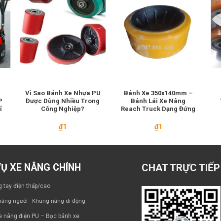
Vì Sao Bánh Xe Nhựa PU
Bánh Xe 350x140mm –
P
Được Dùng Nhiều Trong
Bánh Lái Xe Nâng
ỉ
Công Nghiệp?
Reach Truck Dạng Đứng
₫
1
₫
1
VỤ XE NÂNG CHÍNH
CHAT TRỰC TIẾP
 tay điện thấp/cao
âng người - Khung nâng di động
e nâng điện PU – Bọc bánh xe