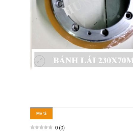
Mô tả
0
(
0
)