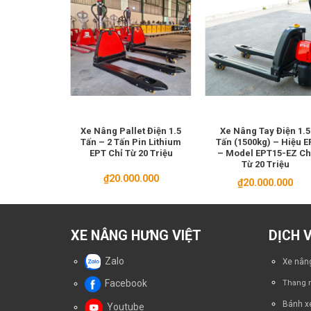
âng Điện
Xe Nâng Pallet Điện 1.5
Xe Nâng Tay Điện 1.5
ng Lái 1-3
Tấn – 2 Tấn Pin Lithium
Tấn (1500kg) – Hiệu E
n
EPT Chỉ Từ 20 Triệu
– Model EPT15-EZ Ch
Từ 20 Triệu
1
₫
20.000.000
₫
20.000.000
XE NÂNG HƯNG VIỆT
DỊCH 
Zalo
Xe nâng
Facebook
Thang n
Bánh x
Youtube