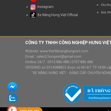
Cho thu
Instagram
Sửa chữ
Xe Nâng Hưng Việt Official
CÔNG TY TNHH CÔNG NGHIỆP HƯNG VIỆT
Website:
www.thietbinanghungviet.com
Email :
sales2.hungviet@gmail.com
Hotline 24/7 :
0915.886.488
|
0707.886.488
GPDDKKD số 0314088823 được sở KH-ĐT TP. HCM cấ
"XE NÂNG HƯNG VIỆT - ĐẲNG CẤP CHUYÊN NGHIỆP