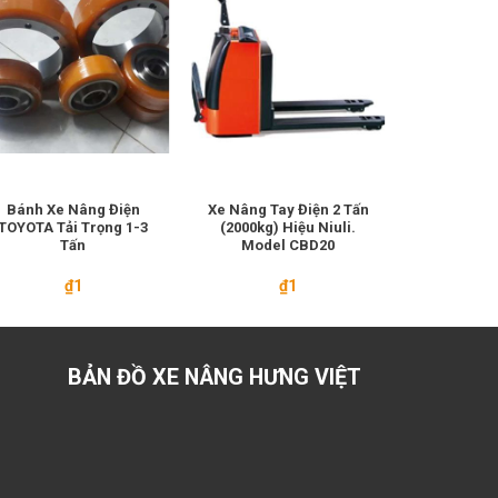
-16%
Bánh Xe Nâng Điện
Xe Nâng Tay Điện 2 Tấn
Bánh Xe 1
TOYOTA Tải Trọng 1-3
(2000kg) Hiệu Niuli.
Xe PU Đứ
Tấn
Model CBD20
₫
1
₫
1
₫
1.700.000
BẢN ĐỒ XE NÂNG HƯNG VIỆT