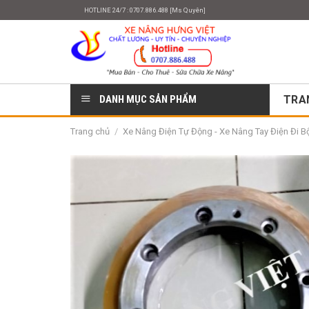
Skip
HOTLINE 24/7 : 0707.886.488 [Ms Quyên]
to
content
DANH MỤC SẢN PHẨM
TRA
Trang chủ
/
Xe Nâng Điện Tự Động - Xe Nâng Tay Điện Đi Bộ 