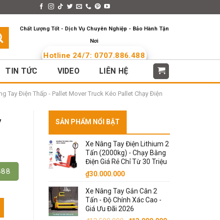
s > Menus
Languages
Chất Lượng Tốt - Dịch Vụ Chuyên Nghiệp - Bảo Hành Tận
Nơi
Hotline 24/7: 0707.886.488
TIN TỨC
VIDEO
LIÊN HỆ
g Tay Điện Thấp - Pallet Mover Truck Kéo Pallet Chạy Điện
y
SẢN PHẨM NỔI BẬT
Xe Nâng Tay Điện Lithium 2
Tấn (2000kg) - Chạy Bằng
Điện Giá Rẻ Chỉ Từ 30 Triệu
488
₫
30.000.000
Xe Nâng Tay Gắn Cân 2
Tấn - Độ Chính Xác Cao -
1 Tấn, 1.5 Tấn, 2 Tấn số lượng
Giá Ưu Đãi 2026