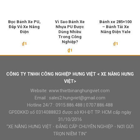
Bọc Bánh Xe PU,
Vì Sao Bánh Xe
Bánh xe 285×100
Đắp Vỏ Xe Nâng
Nhựa PU Được
– Bánh Tải Xe
Điện
Dùng Nhiều
Nâng Điện Yale
Trong Công
Nghiệp?
₫
1
₫
1
₫
1
CÔNG TY TNHH CÔNG NGHIỆP HƯNG VIỆT < XE NÂNG HƯNG
VIỆT>
Website:
www.thietbinanghungviet.com
Email :
sales2.hungviet@gmail.com
Hotline 24/7 :
0915.886.488
|
0707.886.488
GPDDKKD số 0314088823 được sở KH-ĐT TP. HCM cấp ngày
31/10/2016
"XE NÂNG HƯNG VIỆT - ĐẲNG CẤP CHUYÊN NGHIỆP - NƠI GỬI
TRỌN NIỀM TIN"