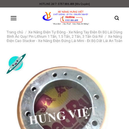
Skip
HOTLINE 24/7 : 0707.886.488 [Ms Quyên]
to
content
Trang chủ
/
Xe Nâng Điện Tự Động - Xe Nâng Tay Điện Đi Bộ Lái Dùng
Bình Ắc Quy/ Pin Lithium 1 Tấn, 1.5 Tấn, 2 Tấn, 3 Tấn Giá Rẻ
/
Xe Nâng
Điện Cao Stacker - Xe Nâng Điện Đứng Lái Mini - Đi Bộ Dắt Lái An Toàn