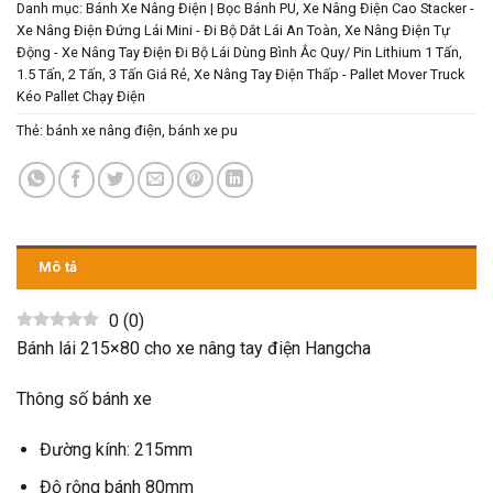
Danh mục:
Bánh Xe Nâng Điện | Bọc Bánh PU
,
Xe Nâng Điện Cao Stacker -
Xe Nâng Điện Đứng Lái Mini - Đi Bộ Dắt Lái An Toàn
,
Xe Nâng Điện Tự
Động - Xe Nâng Tay Điện Đi Bộ Lái Dùng Bình Ắc Quy/ Pin Lithium 1 Tấn,
1.5 Tấn, 2 Tấn, 3 Tấn Giá Rẻ
,
Xe Nâng Tay Điện Thấp - Pallet Mover Truck
Kéo Pallet Chạy Điện
Thẻ:
bánh xe nâng điện
,
bánh xe pu
Mô tả
0
(
0
)
Bánh lái 215×80 cho xe nâng tay điện Hangcha
Thông số bánh xe
Đường kính: 215mm
Độ rộng bánh 80mm