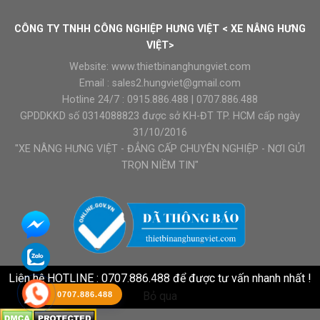
CÔNG TY TNHH CÔNG NGHIỆP HƯNG VIỆT < XE NÂNG HƯNG
VIỆT>
Website:
www.thietbinanghungviet.com
Email :
sales2.hungviet@gmail.com
Hotline 24/7 :
0915.886.488
|
0707.886.488
GPDDKKD số 0314088823 được sở KH-ĐT TP. HCM cấp ngày
31/10/2016
"XE NÂNG HƯNG VIỆT - ĐẲNG CẤP CHUYÊN NGHIỆP - NƠI GỬI
TRỌN NIỀM TIN"
Liên hệ HOTLINE : 0707.886.488 để được tư vấn nhanh nhất !
Bỏ qua
0707.886.488