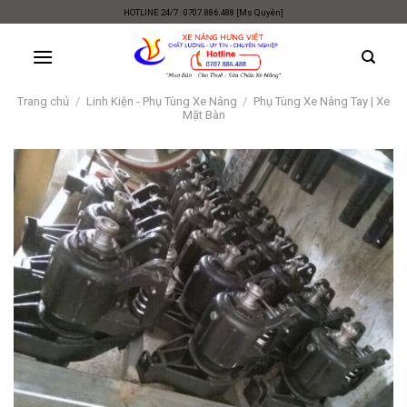
Skip
HOTLINE 24/7 : 0707.886.488 [Ms Quyên]
to
content
Trang chủ
/
Linh Kiện - Phụ Tùng Xe Nâng
/
Phụ Tùng Xe Nâng Tay | Xe
Mặt Bàn