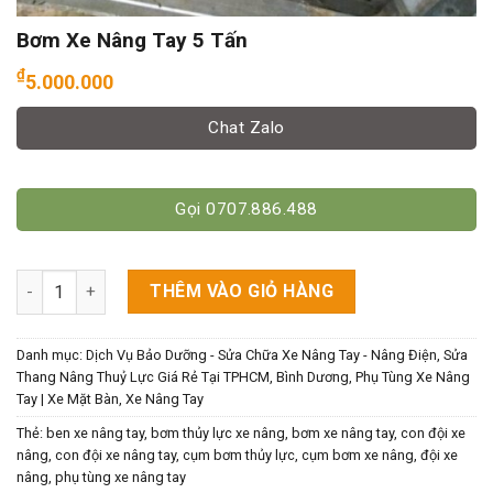
Bơm Xe Nâng Tay 5 Tấn
₫
5.000.000
Chat Zalo
Gọi 0707.886.488
Bơm Xe Nâng Tay 5 Tấn số lượng
THÊM VÀO GIỎ HÀNG
Danh mục:
Dịch Vụ Bảo Dưỡng - Sửa Chữa Xe Nâng Tay - Nâng Điện, Sửa
Thang Nâng Thuỷ Lực Giá Rẻ Tại TPHCM, Bình Dương
,
Phụ Tùng Xe Nâng
Tay | Xe Mặt Bàn
,
Xe Nâng Tay
Thẻ:
ben xe nâng tay
,
bơm thủy lực xe nâng
,
bơm xe nâng tay
,
con đội xe
nâng
,
con đội xe nâng tay
,
cụm bơm thủy lực
,
cụm bơm xe nâng
,
đội xe
nâng
,
phụ tùng xe nâng tay