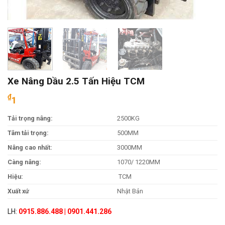
Xe Nâng Dầu 2.5 Tấn Hiệu TCM
₫
1
Tải trọng nâng:
2500KG
Tâm tải trọng:
500MM
Nâng cao nhất:
3000MM
Càng nâng:
1070/ 1220MM
Hiệu:
TCM
Xuất xứ
Nhật Bản
LH:
0915.886.488 | 0901.441.286