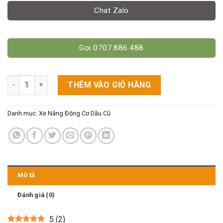
Chat Zalo
Gọi 0707.886.488
Xe Nâng Dầu 2.5 Tấn Hiệu TCM số lượng
THÊM VÀO GIỎ HÀNG
Danh mục:
Xe Nâng Động Cơ Dầu Cũ
Mô tả
Đánh giá (0)
5
(
2
)