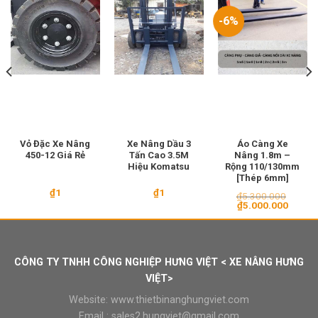
-6%
Vỏ Đặc Xe Nâng
Xe Nâng Dầu 3
Áo Càng Xe
450-12 Giá Rẻ
Tấn Cao 3.5M
Nâng 1.8m –
Hiệu Komatsu
Rộng 110/130mm
[Thép 6mm]
₫
1
₫
1
₫
5.300.000
Giá
Giá
₫
5.000.000
gốc
hiện
là:
tại
₫5.300.000.
là:
₫5.000
CÔNG TY TNHH CÔNG NGHIỆP HƯNG VIỆT < XE NÂNG HƯNG
VIỆT>
Website:
www.thietbinanghungviet.com
Email :
sales2.hungviet@gmail.com