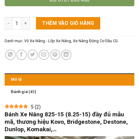
Bánh Xe Nâng 825-15 - Cho Xe 4 Tấn (Đặc/Hơi) số lượng
THÊM VÀO GIỎ HÀNG
Danh mục:
Vỏ Xe Nâng - Lốp Xe Nâng
,
Xe Nâng Động Cơ Dầu Cũ
Mô tả
Đánh giá (41)
5
(
2
)
Bánh Xe Nâng 825-15 (8.25-15)
đầy đủ mẫu
mã, thương hiệu Kovo, Bridgestone, Destone,
Dunlop, Komakai,…