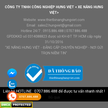
CÔNG TY TNHH CÔNG NGHIỆP HƯNG VIỆT < XE NÂNG HƯNG
VIỆT>
Website:
www.thietbinanghungviet.com
Email :
sales2.hungviet@gmail.com
Hotline 24/7 :
0915.886.488
|
0707.886.488
GPDDKKD số 0314088823 được sở KH-ĐT TP. HCM cấp ngày
31/10/2016
"XE NÂNG HƯNG VIỆT - ĐẲNG CẤP CHUYÊN NGHIỆP - NƠI GỬI
TRỌN NIỀM TIN"
Liên hệ HOTLINE : 0707.886.488 để được tư vấn nhanh nhất !
Bỏ qua
0707.886.488