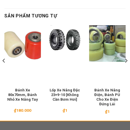
SẢN PHẨM TƯƠNG TỰ
Bánh Xe
Lốp Xe Nâng Đặc
Bánh Xe Nâng
80x70mm, Bánh
23×9-10 [Không
Điện, Bánh PU
Nhỏ Xe Nâng Tay
Cần Bơm Hơi]
Cho Xe Điện
Đứng Lái
₫
180.000
₫
1
₫
1
00.000.