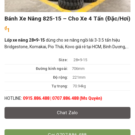
Bánh Xe Nâng 825-15 – Cho Xe 4 Tấn (Đặc/Hơi)
₫
1
Lốp xe nâng 28×9-15
dùng cho xe nâng ngồi lái 3-3.5 tấn hiệu
Bridgestone, Komakai, Pio Thái, Kovo giá rẻ tại HCM, Bình Dương,…
Size:
28×9-15
Đường kính ngoài:
706mm
Độ rộng:
221mm
Tự trọng:
70.94kg
HOTLINE:
0915.886.488 | 0707.886.488 (Ms Quyên)
Chat Zalo
Gọi 0707.886.488