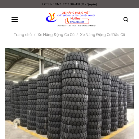
Skip
HOTLINE 24/7 : 0707.886.488 [Ms Quyên]
to
content
Trang chủ
/
Xe Nâng Động Cơ Cũ
/
Xe Nâng Động Cơ Dầu Cũ