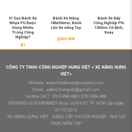
Vì Sao Bánh Xe
Bánh Xe Nâng
Bánh Xe Đẩy
Nhựa PU Được
180x50mm, Bánh
Công Nghiệp Phi
Dùng Nhiều
Lớn Xe nâng Tay
130mm Cố định,
Trong Công
Xoay
Nghiệp?
₫
250.000
₫
1
CÔNG TY TNHH CÔNG NGHIỆP HƯNG VIỆT < XE NÂNG HƯNG
VIỆT>
Website:
www.thietbinanghungviet.com
Email :
sales2.hungviet@gmail.com
Hotline 24/7 :
0915.886.488
|
0707.886.488
GPDDKKD số 0314088823 được sở KH-ĐT TP. HCM cấp ngày
31/10/2016
"XE NÂNG HƯNG VIỆT - ĐẲNG CẤP CHUYÊN NGHIỆP - NƠI GỬI
TRỌN NIỀM TIN"