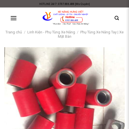
Skip
HOTLINE 24/7 : 0707.886.488 [Ms Quyên]
to
content
Trang chủ
/
Linh Kiện - Phụ Tùng Xe Nâng
/
Phụ Tùng Xe Nâng Tay | Xe
Mặt Bàn