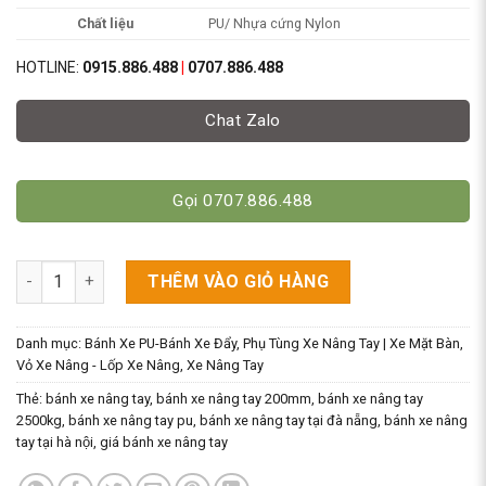
Chất liệu
PU/ Nhựa cứng Nylon
HOTLINE:
0915.886.488
|
0707.886.488
Chat Zalo
Gọi 0707.886.488
Bánh Xe 80x93mm Chất Liệu PU/Nylon [Bánh Đơn Xe Nâng Tay]
THÊM VÀO GIỎ HÀNG
Danh mục:
Bánh Xe PU-Bánh Xe Đẩy
,
Phụ Tùng Xe Nâng Tay | Xe Mặt Bàn
,
Vỏ Xe Nâng - Lốp Xe Nâng
,
Xe Nâng Tay
Thẻ:
bánh xe nâng tay
,
bánh xe nâng tay 200mm
,
bánh xe nâng tay
2500kg
,
bánh xe nâng tay pu
,
bánh xe nâng tay tại đà nẵng
,
bánh xe nâng
tay tại hà nội
,
giá bánh xe nâng tay