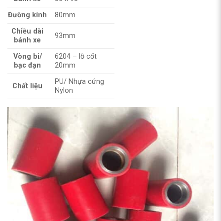
Đường kính
80mm
Chiều dài
93mm
bánh xe
Vòng bi/
6204 – lỗ cốt
bạc đạn
20mm
PU/ Nhựa cứng
Chất liệu
Nylon