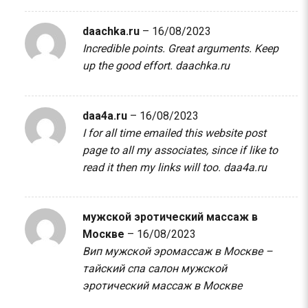
daachka.ru
–
16/08/2023
Incredible points. Great arguments. Keep
up the good effort.
daachka.ru
daa4a.ru
–
16/08/2023
I for all time emailed this website post
page to all my associates, since if like to
read it then my links will too.
daa4a.ru
мужской эротический массаж в
Москве
–
16/08/2023
Вип мужской эромассаж в Москве –
тайский спа салон
мужской
эротический массаж в Москве