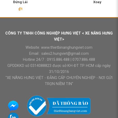
Đứng Lái
Xoay
₫
1
CÔNG TY TNHH CÔNG NGHIỆP HƯNG VIỆT < XE NÂNG HƯNG
VIỆT>
Website:
www.thietbinanghungviet.com
Email :
sales2.hungviet@gmail.com
Hotline 24/7 :
0915.886.488
|
0707.886.488
GPDDKKD số 0314088823 được sở KH-ĐT TP. HCM cấp ngày
31/10/2016
"XE NÂNG HƯNG VIỆT - ĐẲNG CẤP CHUYÊN NGHIỆP - NƠI GỬI
TRỌN NIỀM TIN"