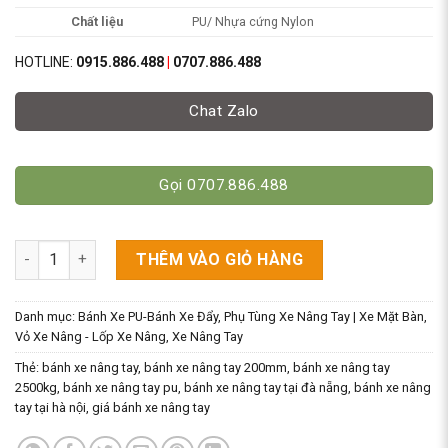
Chất liệu
PU/ Nhựa cứng Nylon
HOTLINE:
0915.886.488
|
0707.886.488
Chat Zalo
Gọi 0707.886.488
Bánh Xe 80x93mm Chất Liệu PU/Nylon [Bánh Đơn Xe Nâng Tay]
THÊM VÀO GIỎ HÀNG
Danh mục:
Bánh Xe PU-Bánh Xe Đẩy
,
Phụ Tùng Xe Nâng Tay | Xe Mặt Bàn
,
Vỏ Xe Nâng - Lốp Xe Nâng
,
Xe Nâng Tay
Thẻ:
bánh xe nâng tay
,
bánh xe nâng tay 200mm
,
bánh xe nâng tay
2500kg
,
bánh xe nâng tay pu
,
bánh xe nâng tay tại đà nẵng
,
bánh xe nâng
tay tại hà nội
,
giá bánh xe nâng tay