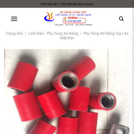
Skip
HOTLINE 24/7 : 0707.886.488 [Ms Quyên]
to
content
Trang chủ
/
Linh Kiện - Phụ Tùng Xe Nâng
/
Phụ Tùng Xe Nâng Tay | Xe
Mặt Bàn