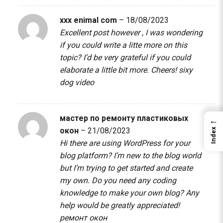
xxx enimal com
–
18/08/2023
Excellent post however , I was wondering
if you could write a litte more on this
topic? I’d be very grateful if you could
elaborate a little bit more. Cheers!
sixy
dog video
мастер по ремонту пластиковых
←
окон
–
21/08/2023
Index
Hi there are using WordPress for your
blog platform? I’m new to the blog world
but I’m trying to get started and create
my own. Do you need any coding
knowledge to make your own blog? Any
help would be greatly appreciated!
ремонт окон