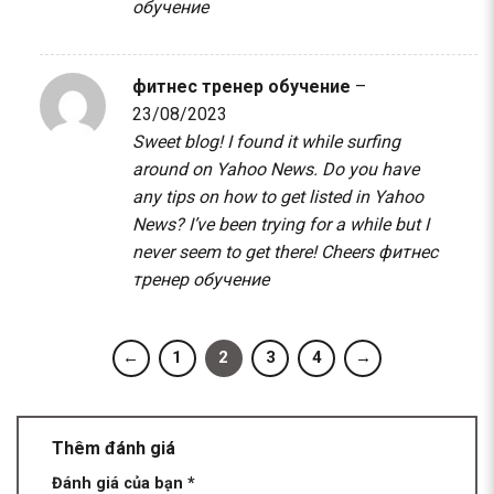
обучение
фитнес тренер обучение
–
23/08/2023
Sweet blog! I found it while surfing
around on Yahoo News. Do you have
any tips on how to get listed in Yahoo
News? I’ve been trying for a while but I
never seem to get there! Cheers
фитнес
тренер обучение
←
1
2
3
4
→
Thêm đánh giá
Đánh giá của bạn
*