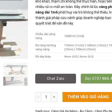
khó khăn, thậm chí không thể thực hiện, hoặc tiề
nhiều rủi ro mất an toàn. Đây chính là lúc
càng ph
nâng dài 1m6
phát huy vai trò không thể thiếu, tr
thành giải pháp cứu cánh giúp doanh nghiệp bạn 
quyết triệt để vấn đề này.
Chiều dài càng
1600mm (1m6)
nâng
Độ rộng lọt lòng
110mm (11cm) | 120mm (12cm) | 
càng nâng
(13cm) | 150mm (15cm)
Độ dày thép
4mm (4 li) | 6mm (6 li)
Chat Zalo
Gọi 0707.886.
Càng Phụ Xe Nâng 1.6M - Giải Pháp Nâng Hà
THÊM VÀO GIỎ HÀNG
Danh mục:
Càng Giả Xe Nâng - Áo Càng - Càng Phụ Nố