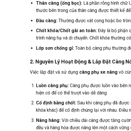
Thân càng (ống bọc):
Là phần rỗng hình chữ U
thước bên trong của thân càng được thiết kế để
Đầu càng:
Thường được vát cong hoặc bo tròn 
Chốt khóa/Chốt gài an toàn:
Đây là bộ phận q
trình nâng hạ và di chuyển. Chốt khóa thường 
Lớp sơn chống gỉ:
Toàn bộ càng phụ thường đư
2. Nguyên Lý Hoạt Động & Lắp Đặt Càng Nố
Việc lắp đặt và sử dụng
càng phụ xe nâng
vô cùn
Luồn càng phụ:
Càng phụ được luồn vào bên ng
hiện có để có thể trượt vào dễ dàng.
Cố định bằng chốt:
Sau khi càng phụ đã được lu
khóa khác) để cố định chúng lại với nhau. Điều
Nâng hàng:
Với chiều dài càng được tăng cường
đều và hàng hóa được nâng lên một cách vững c