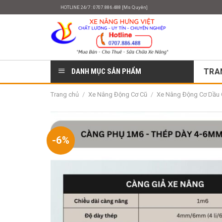
Skip
HOTLINE 24/7 : 0707.886.488 [Ms Quyên]
to
content
DANH MỤC SẢN PHẨM
TRA
Trang chủ
/
Xe Nâng Động Cơ Cũ
/
Xe Nâng Động Cơ Dầu 
-6%