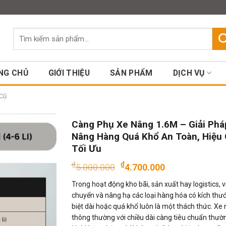
Assign a menu in Theme Option
Tìm
kiếm:
NG CHỦ
GIỚI THIỆU
SẢN PHẨM
DỊCH VỤ
Cũ
Càng Phụ Xe Nâng 1.6M – Giải Phá
Nâng Hàng Quá Khổ An Toàn, Hiệu
Tối Ưu
Giá
Giá
₫
₫
5.000.000
4.700.000
gốc
hiện
Trong hoạt động kho bãi, sản xuất hay logistics, vi
là:
tại
chuyển và nâng hạ các loại hàng hóa có kích thư
₫5.000.000.
là:
biệt dài hoặc quá khổ luôn là một thách thức. Xe
₫4.700.000
thông thường với chiều dài càng tiêu chuẩn thườ