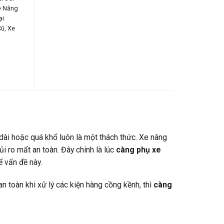
e Nâng
ại
Cũ
,
Xe
 dài hoặc quá khổ luôn là một thách thức. Xe nâng
i ro mất an toàn. Đây chính là lúc
càng phụ xe
ể vấn đề này.
 toàn khi xử lý các kiện hàng cồng kềnh, thì
càng