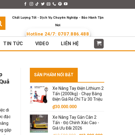
s > Menus
Languages
Chất Lượng Tốt - Dịch Vụ Chuyên Nghiệp - Bảo Hành Tận
Nơi
Hotline 24/7: 0707.886.488
TIN TỨC
VIDEO
LIÊN HỆ
p
SẢN PHẨM NỔI BẬT
 Quả
Xe Nâng Tay Điện Lithium 2
Tấn (2000kg) - Chạy Bằng
Điện Giá Rẻ Chỉ Từ 30 Triệu
₫
30.000.000
ệc di
ớc đặc
Xe Nâng Tay Gắn Cân 2
Tấn - Độ Chính Xác Cao -
 nâng
.
Giá Ưu Đãi 2026
ng gặp