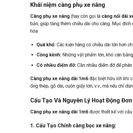
Khái niệm càng phụ xe nâng
Càng phụ xe nâng
(hay còn gọi là
càng nối dài 
bản, giúp tăng thêm chiều dài cho càng. Mục đích 
hóa:
Quá khổ:
Các kiện hàng có chiều dài lớn hơn ch
Cồng kềnh:
Những vật phẩm lớn, khó cân bằng 
Có nhiều điểm đỡ:
Cần nhiều điểm đỡ để phân t
Càng phụ xe nâng dài 1m6
đặc biệt hữu ích khi 
ống thép, gỗ dài, cuộn giấy lớn, v.v., mà nếu chỉ dù
Cấu Tạo Và Nguyên Lý Hoạt Động Đơn 
Càng phụ xe nâng dài 1m6
được thiết kế với cấu
1. Cấu Tạo Chính càng bọc xe nâng: