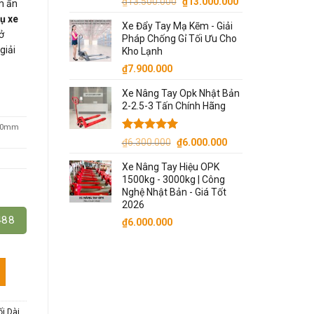
Giá
Giá
₫
13.500.000
₫
13.000.000
m ẩn
gốc
hiện
ụ xe
Xe Đẩy Tay Mạ Kẽm - Giải
là:
tại
ở
Pháp Chống Gỉ Tối Ưu Cho
₫13.500.000.
là:
giải
Kho Lạnh
₫13.000.000.
₫
7.900.000
Xe Nâng Tay Opk Nhật Bản
2-2.5-3 Tấn Chính Hãng
130mm
Được xếp
Giá
Giá
₫
6.300.000
₫
6.000.000
hạng
5.00
gốc
hiện
5 sao
Xe Nâng Tay Hiệu OPK
là:
tại
1500kg - 3000kg | Công
₫6.300.000.
là:
Nghệ Nhật Bản - Giá Tốt
₫6.000.000.
2026
488
₫
6.000.000
ng Quá Khổ An Toàn, Hiệu Quả Tối Ưu số lượng
i Dài