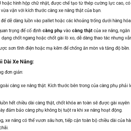
 hoặc hình hộp chữ nhật, được chế tạo từ thép cường lực cao, có 
 vừa vặn với kích thước càng xe nâng thật của bạn.
để dễ dàng luồn vào pallet hoặc các khoảng trống dưới hàng hóa
uan trọng để cố định
càng phụ
vào
càng thật
của xe nâng, ngăn 
có dạng chốt ngang hoặc chốt gài lò xo, dễ dàng thao tác nhưng v
ợc sơn tĩnh điện hoặc mạ kẽm để chống ăn mòn và tăng độ bền.
i Dài Xe Nâng:
g đơn giản:
oài càng xe nâng thật. Kích thước bên trong của càng phụ phải l
ồn hết chiều dài càng thật, chốt khóa an toàn sẽ được gài xuyên 
 này đảm bảo càng phụ không bị tuột ra khi xe nâng hoạt động.
, xe nâng có thể vươn sâu hơn, tiếp cận toàn bộ chiều dài của h
hãi.