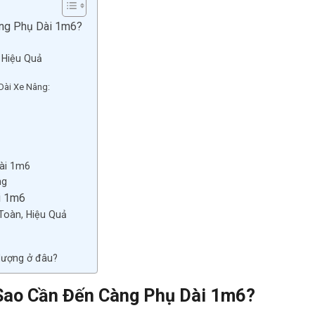
àng Phụ Dài 1m6?
 Hiệu Quả
Dài Xe Nâng:
ài 1m6
ng
i 1m6
Toàn, Hiệu Quả
 lượng ở đâu?
 Sao Cần Đến Càng Phụ Dài 1m6?