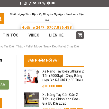
s > Menus
Languages
Chất Lượng Tốt - Dịch Vụ Chuyên Nghiệp - Bảo Hành Tận
Nơi
Hotline 24/7: 0707.886.488
TIN TỨC
VIDEO
LIÊN HỆ
g Tay Điện Thấp - Pallet Mover Truck Kéo Pallet Chạy Điện
n
SẢN PHẨM NỔI BẬT
Xe Nâng Tay Điện Lithium 2
Tấn (2000kg) - Chạy Bằng
Điện Giá Rẻ Chỉ Từ 30 Triệu
488
₫
30.000.000
Xe Nâng Tay Gắn Cân 2
Tấn - Độ Chính Xác Cao -
t Stop] số lượng
Giá Ưu Đãi 2026