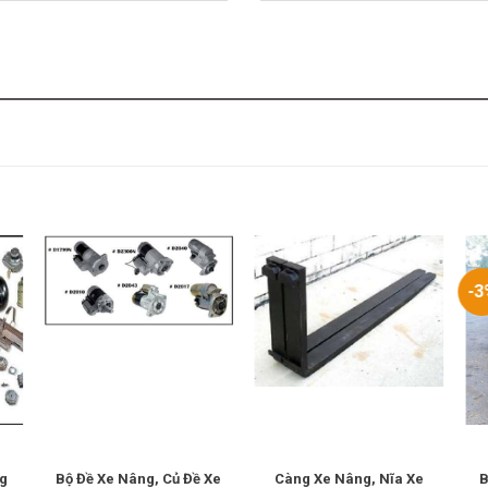
-3
ng
Bộ Đề Xe Nâng, Củ Đề Xe
Càng Xe Nâng, Nĩa Xe
B