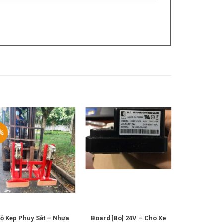
%
ộ Kẹp Phuy Sắt – Nhựa
Board [Bo] 24V – Cho Xe
Relay 24V