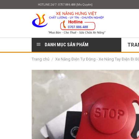
Skip
HOTLINE 24/7 : 0707.886.488 [Ms Quyên]
to
content
DANH MỤC SẢN PHẨM
TRA
Trang chủ
/
Xe Nâng Điện Tự Động - Xe Nâng Tay Điện Đi Bộ 