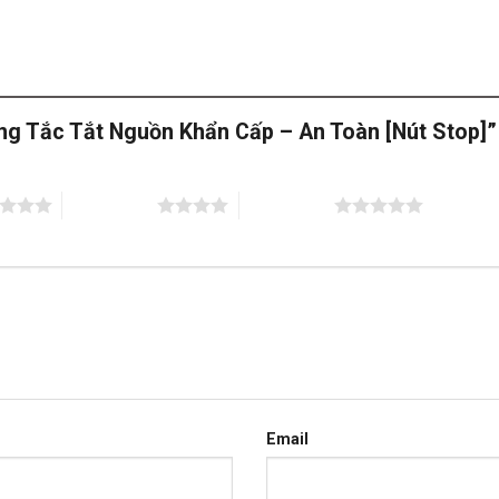
ông Tắc Tắt Nguồn Khẩn Cấp – An Toàn [Nút Stop]
4 trên 5 sao
5 trên 5 sao
Email