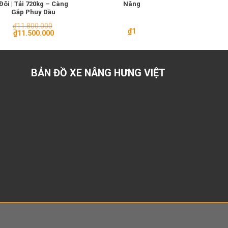
Đôi | Tải 720kg – Càng
Nâng
24V] Cho 
Gắp Phuy Dầu
Cao Đi
₫
11.800.000
₫
1
₫
90
Giá
Giá
₫
11.500.000
gốc
hiện
là:
tại
₫11.800.000.
là:
₫11.500.000.
BẢN ĐỒ XE NÂNG HƯNG VIỆT