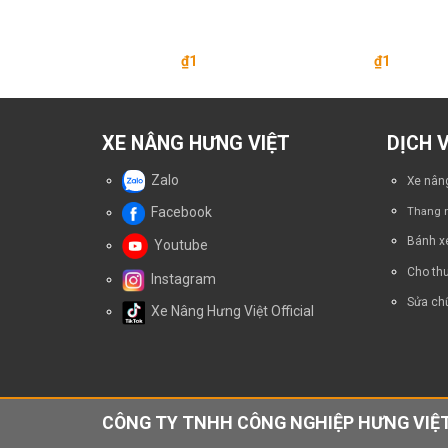
tion Side
g Càng) Cho
âng
₫
1
₫
1
1
XE NÂNG HƯNG VIỆT
DỊCH 
Zalo
Xe nâng
Facebook
Thang n
Bánh x
Youtube
Cho thu
Instagram
Sửa chữ
Xe Nâng Hưng Việt Official
CÔNG TY TNHH CÔNG NGHIỆP HƯNG VIỆT