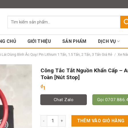
Assign a menu in Theme Option
Tìm
kiếm:
NG CHỦ
GIỚI THIỆU
SẢN PHẨM
DỊCH VỤ
Lái Dùng Bình Ắc Quy/ Pin Lithium 1 Tấn, 1.5 Tấn, 2 Tấn, 3 Tấn Giá Rẻ
/
Xe Nân
Công Tắc Tắt Nguồn Khẩn Cấp – A
Toàn [Nút Stop]
₫
1
Chat Zalo
Gọi 0707.886.
Công Tắc Tắt Nguồn Khẩn Cấp - An Toàn [Nú
THÊM VÀO GIỎ HÀNG