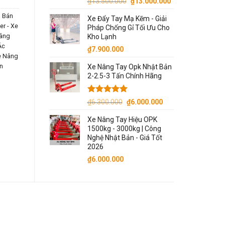
Giá
Giá
₫
13.500.000
₫
13.000.000
gốc
hiện
 Bán
Xe Đẩy Tay Mạ Kẽm - Giải
là:
tại
r - Xe
Pháp Chống Gỉ Tối Ưu Cho
₫13.500.000.
là:
âng
Kho Lạnh
₫13.000.000.
Ắc
₫
7.900.000
e Nâng
n
Xe Nâng Tay Opk Nhật Bản
2-2.5-3 Tấn Chính Hãng
Được xếp
Giá
Giá
₫
6.300.000
₫
6.000.000
hạng
5.00
gốc
hiện
5 sao
Xe Nâng Tay Hiệu OPK
là:
tại
1500kg - 3000kg | Công
₫6.300.000.
là:
Nghệ Nhật Bản - Giá Tốt
₫6.000.000.
2026
₫
6.000.000