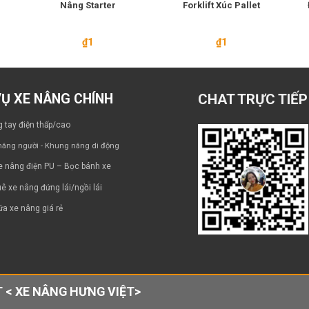
Nâng Starter
Forklift Xúc Pallet
₫
1
₫
1
VỤ XE NÂNG CHÍNH
CHAT TRỰC TIẾP
 tay điện thấp/cao
âng người - Khung nâng di động
e nâng điện PU – Bọc bánh xe
ê xe nâng đứng lái/ngồi lái
a xe nâng giá rẻ
 < XE NÂNG HƯNG VIỆT>