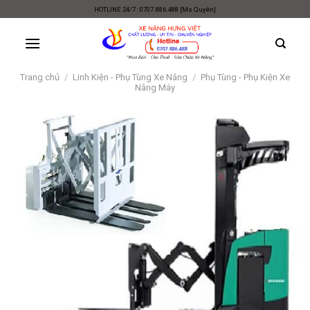
Skip
HOTLINE 24/7 : 0707.886.488 [Ms Quyên]
to
content
Trang chủ
/
Linh Kiện - Phụ Tùng Xe Nâng
/
Phụ Tùng - Phụ Kiện Xe
Nâng Máy