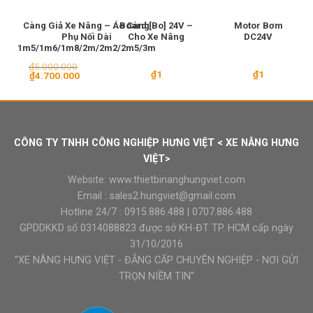
Càng Giả Xe Nâng – Áo Càng
Board [Bo] 24V –
Motor Bơm
Phụ Nối Dài
Cho Xe Nâng
DC24V
1m5/1m6/1m8/2m/2m2/2m5/3m
₫
5.000.000
₫
1
₫
1
Giá
Giá
₫
4.700.000
gốc
hiện
là:
tại
₫5.000.000.
là:
₫4.700.000.
CÔNG TY TNHH CÔNG NGHIỆP HƯNG VIỆT < XE NÂNG HƯNG
VIỆT>
Website:
www.thietbinanghungviet.com
Email :
sales2.hungviet@gmail.com
Hotline 24/7 :
0915.886.488
|
0707.886.488
GPDDKKD số 0314088823 được sở KH-ĐT TP. HCM cấp ngày
31/10/2016
"XE NÂNG HƯNG VIỆT - ĐẲNG CẤP CHUYÊN NGHIỆP - NƠI GỬI
TRỌN NIỀM TIN"