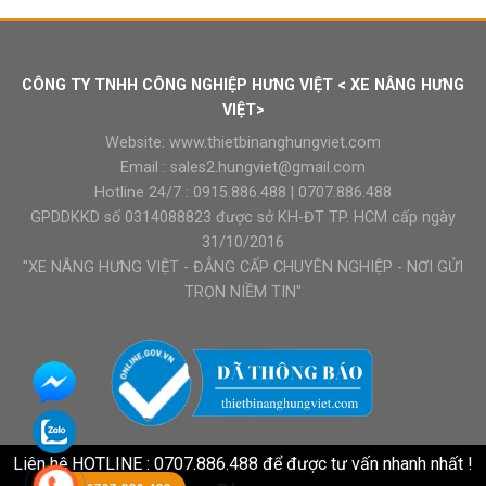
CÔNG TY TNHH CÔNG NGHIỆP HƯNG VIỆT < XE NÂNG HƯNG
VIỆT>
Website:
www.thietbinanghungviet.com
Email :
sales2.hungviet@gmail.com
Hotline 24/7 :
0915.886.488
|
0707.886.488
GPDDKKD số 0314088823 được sở KH-ĐT TP. HCM cấp ngày
31/10/2016
"XE NÂNG HƯNG VIỆT - ĐẲNG CẤP CHUYÊN NGHIỆP - NƠI GỬI
TRỌN NIỀM TIN"
Liên hệ HOTLINE : 0707.886.488 để được tư vấn nhanh nhất !