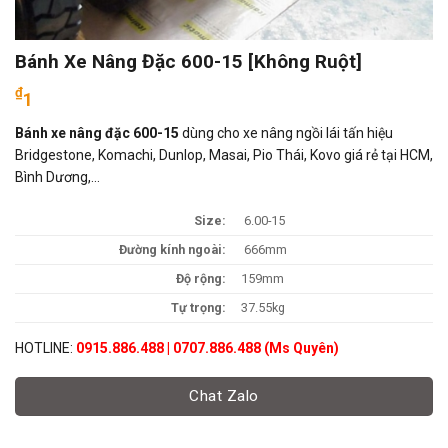
Bánh Xe Nâng Đặc 600-15 [Không Ruột]
₫
1
Bánh xe nâng đặc 600-15
dùng cho xe nâng ngồi lái tấn hiệu
Bridgestone, Komachi, Dunlop, Masai, Pio Thái, Kovo giá rẻ tại HCM,
Bình Dương,…
Size:
6.00-15
Đường kính ngoài:
666mm
Độ rộng:
159mm
Tự trọng:
37.55kg
HOTLINE:
0915.886.488 | 0707.886.488 (Ms Quyên)
Chat Zalo