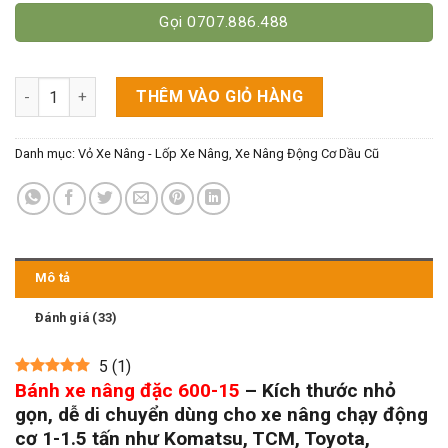
Gọi 0707.886.488
Bánh Xe Nâng Đặc 600-15 [Không Ruột] số lượng
THÊM VÀO GIỎ HÀNG
Danh mục:
Vỏ Xe Nâng - Lốp Xe Nâng
,
Xe Nâng Động Cơ Dầu Cũ
Mô tả
Đánh giá (33)
5
(
1
)
Bánh xe nâng đặc 600-15
–
Kích thước nhỏ
gọn, dễ di chuyển dùng cho xe nâng chạy động
cơ 1-1.5 tấn như Komatsu, TCM, Toyota,