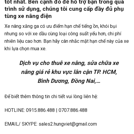
tốt nhất. Bên cạnh đó để hỗ trợ bạn trong quá
trình sử dụng, chúng tôi cung cấp đầy đủ phụ
tùng xe nâng điện
Xe nâng xăng ga có ưu điểm hạn chế tiếng ồn, khói bụi
nhưng so với xe dầu cùng loại công suất yếu hơn, chi phí
nhiên liệu cao hơn. Bạn hãy cân nhắc mặt hạn chế này của xe
khi lựa chọn mua xe.
Dịch vụ cho thuê xe nâng,
sửa chữa xe
nâng
giá rẻ khu vực lân cận TP. HCM,
Bình Dương, Đồng Nai,…
Để biết thêm thông tin chi tiết vui lòng liên hệ:
HOTLINE: 0915.886.488 | 0707.886.488
EMAIL/ SKYPE: sales2.hungviet@gmail.com