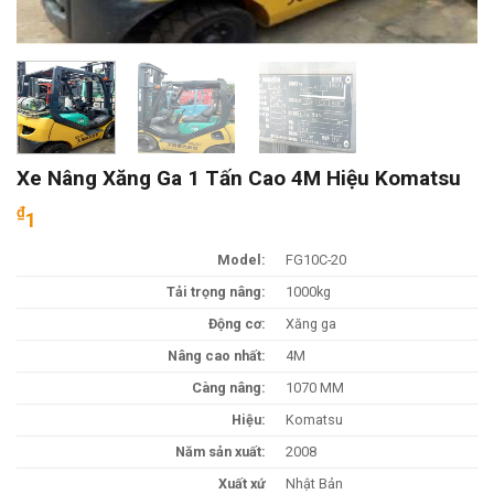
Xe Nâng Xăng Ga 1 Tấn Cao 4M Hiệu Komatsu
₫
1
Model:
FG10C-20
Tải trọng nâng:
1000kg
Động cơ:
Xăng ga
Nâng cao nhất:
4M
Càng nâng:
1070 MM
Hiệu:
Komatsu
Năm sản xuất:
2008
Xuất xứ
Nhật Bản