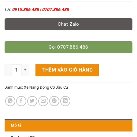
LH:
0915.886.488 | 0707.886.488
Chat Zalo
Gọi 0707.886.488
Xe Nâng Xăng Ga 1 Tấn Cao 4M Hiệu Komatsu số lượng
THÊM VÀO GIỎ HÀNG
Danh mục:
Xe Nâng Động Cơ Dầu Cũ
Mô tả