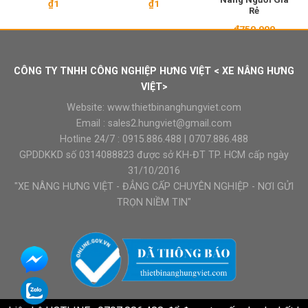
₫
1
₫
1
Rẻ
₫
750.000
CÔNG TY TNHH CÔNG NGHIỆP HƯNG VIỆT < XE NÂNG HƯNG
VIỆT>
Website:
www.thietbinanghungviet.com
Email :
sales2.hungviet@gmail.com
Hotline 24/7 :
0915.886.488
|
0707.886.488
GPDDKKD số 0314088823 được sở KH-ĐT TP. HCM cấp ngày
31/10/2016
"XE NÂNG HƯNG VIỆT - ĐẲNG CẤP CHUYÊN NGHIỆP - NƠI GỬI
TRỌN NIỀM TIN"