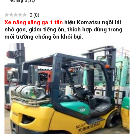
Đánh giá (32)
0
(
0
)
Xe
nâng
xăng ga 1 tấn
hiệu Komatsu ngồi lái
nhỏ gọn, giảm tiếng ồn, thích hợp dùng trong
môi trường chống ồn khói bụi.