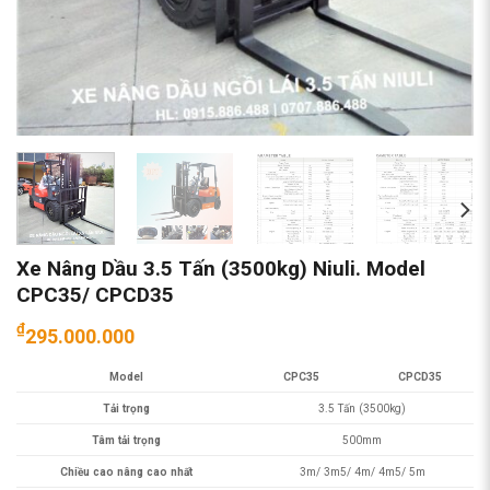
Xe Nâng Dầu 3.5 Tấn (3500kg) Niuli. Model
CPC35/ CPCD35
₫
295.000.000
Model
CPC35
CPCD35
Tải trọng
3.5 Tấn (3500kg)
Tâm tải trọng
500mm
Chiều cao nâng cao nhất
3m/ 3m5/ 4m/ 4m5/ 5m