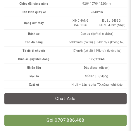
Chiều dài càng nâng
920/ 1070/ 1220mm
Bán kính quay xe
2340mm
XINCHANG
ISUZU E493G |
Động cơ/ Máy
C490BPG
ISUZU 4JG2 (Nhật)
Bánh xe
Cao su đặc/hơi (rubber)
Tốc độ nâng
530mm/s (có tải) | 550mm/s (không tải)
Tố độ di chuyển
17km/h (có tải) | 19km/h (không tải)
Bình ắc quy khởi động
12V/120Ah
Nhiên liệu
Dầu diesel (diezel)
Loại số
Số Sàn | Tự động
Xuất xứ
Niuli – Lắp ráp tại TQ, công nghệ Đức
Chat Zalo
Gọi 0707.886.488