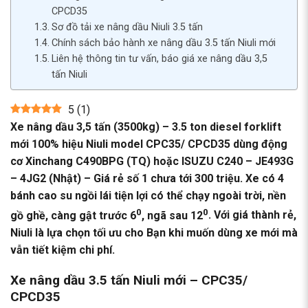
CPCD35
Sơ đồ tải xe nâng dầu Niuli 3.5 tấn
Chính sách bảo hành xe nâng dầu 3.5 tấn Niuli mới
Liên hệ thông tin tư vấn, báo giá xe nâng dầu 3,5
tấn Niuli
5
(
1
)
Xe nâng dầu 3,5 tấn (3500kg) – 3.5 ton diesel forklift
mới 100% hiệu Niuli model CPC35/ CPCD35 dùng động
cơ Xinchang C490BPG (TQ) hoặc ISUZU C240 – JE493G
– 4JG2 (Nhật) – Giá rẻ số 1 chưa tới 300 triệu. Xe có 4
bánh cao su ngồi lái tiện lợi có thể chạy ngoài trời, nền
0
0
gồ ghề, càng gật trước 6
, ngã sau 12
. Với giá thành rẻ,
Niuli là lựa chọn tối ưu cho Bạn khi muốn dùng xe mới mà
vẫn tiết kiệm chi phí.
Xe nâng dầu 3.5 tấn Niuli mới – CPC35/
CPCD35