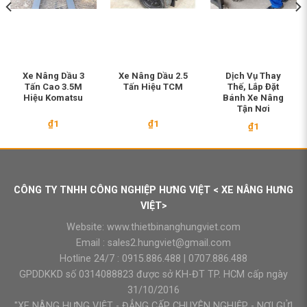
Xe Nâng Dầu 3
Xe Nâng Dầu 2.5
Dịch Vụ Thay
Tấn Cao 3.5M
Tấn Hiệu TCM
Thế, Lắp Đặt
Hiệu Komatsu
Bánh Xe Nâng
Tận Nơi
₫
1
₫
1
₫
1
CÔNG TY TNHH CÔNG NGHIỆP HƯNG VIỆT < XE NÂNG HƯNG
VIỆT>
Website:
www.thietbinanghungviet.com
Email :
sales2.hungviet@gmail.com
Hotline 24/7 :
0915.886.488
|
0707.886.488
GPDDKKD số 0314088823 được sở KH-ĐT TP. HCM cấp ngày
31/10/2016
"XE NÂNG HƯNG VIỆT - ĐẲNG CẤP CHUYÊN NGHIỆP - NƠI GỬI