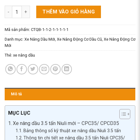
Xe Nâng Dầu 3.5 Tấn (3500kg) Niuli. Model CPC35/ CPCD35 số
THÊM VÀO GIỎ HÀNG
Mã sản phẩm:
CTQB-1-1-2-1-1-1-1-1
Danh mục:
Xe Nâng Dầu Mới
,
Xe Nâng Động Cơ Dầu Cũ
,
Xe Nâng Động Cơ
Mới
Thẻ:
xe nâng dầu
Mô tả
MỤC LỤC
Xe nâng dầu 3.5 tấn Niuli mới – CPC35/ CPCD35
Bảng thông số kỹ thuật xe nâng dầu Niuli 3.5 tấn
Thông tin chi tiết xe nâng dầu 3.5 tấn Niuli CPC35/