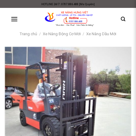
Skip
HOTLINE 24/7 : 0707.886.488 [Ms Quyên]
to
content
Trang chủ
/
Xe Nâng Động Cơ Mới
/
Xe Nâng Dầu Mới