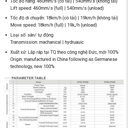
Tốc độ nâng: 460mm/s (có tải) | 540mm/s (không tải)
Lift speed: 460mm/s (full) | 540mm/s (unload)
Tốc độ di chuyển: 18km/h (có tải) | 19km/h (không tải)
Move speed: 18km/h (full) | 19k,/h (unload)
Loại số: sàn/ tự động
Transmission: machanical | hydruauic
Xuất xứ: Lắp ráp tại TQ theo công nghệ Đức, mới 100%
Origin: manufactured in China following as Germanese
technology, new 100%