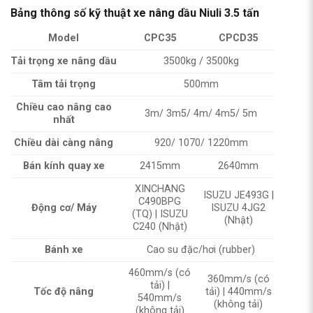
Bảng thông số kỹ thuật xe nâng dầu Niuli 3.5 tấn
Model
CPC35
CPCD35
Tải trọng xe nâng dầu
3500kg / 3500kg
Tâm tải trọng
500mm
Chiều cao nâng cao
3m/ 3m5/ 4m/ 4m5/ 5m
nhất
Chiều dài càng nâng
920/ 1070/ 1220mm
Bán kính quay xe
2415mm
2640mm
XINCHANG
ISUZU JE493G |
C490BPG
Động cơ/ Máy
ISUZU 4JG2
(TQ) | ISUZU
(Nhật)
C240 (Nhật)
Bánh xe
Cao su đặc/hơi (rubber)
460mm/s (có
360mm/s (có
tải) |
Tốc độ nâng
tải) | 440mm/s
540mm/s
(không tải)
(không tải)