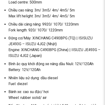
Load centre: 500mm
Chiều cao nâng: 3m/ 3m5/ 4m/ 4m5/ 5m
Max lift helight: 3m/ 3m5/ 4m/ 4m5/ 5m
Chiều dài càng nâng: 9920/ 1070/ 1220mm
Fork length: 920/ 1070/ 1220mm
Động cơ/Máy: XINCHANG C490BPG (TQ) | ISISUZU
JE493G – ISUZU 4JG2 (Nhật)
Engine: XINCHANG C490BPG (China) | IISUZU JE493G –
ISUZU 4JG2 (Japan)
Bình ắc quy khởi động xe nâng dầu Niuli: 12V/120Ah
Battery: 12V/120Ah
Nhiên liệu sử dụng: dầu diesel
Fuel: diezel
Bánh xe: cao su đặc/ hơi
Wheel: rubber solid/ air