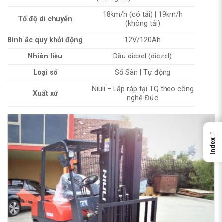
18km/h (có tải) | 19km/h
Tố độ di chuyển
(không tải)
Bình ắc quy khởi động
12V/120Ah
Nhiên liệu
Dầu diesel (diezel)
Loại số
Số Sàn | Tự động
Niuli – Lắp ráp tại TQ theo công
Xuất xứ
nghệ Đức
←
Index