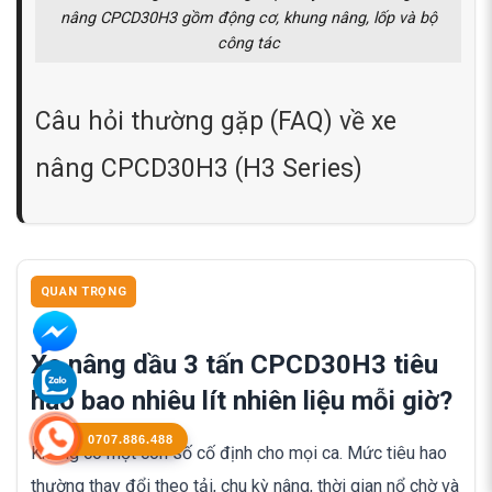
nâng CPCD30H3 gồm động cơ, khung nâng, lốp và bộ
công tác
Câu hỏi thường gặp (FAQ) về xe
nâng CPCD30H3 (H3 Series)
QUAN TRỌNG
Xe nâng dầu 3 tấn CPCD30H3 tiêu
hao bao nhiêu lít nhiên liệu mỗi giờ?
0707.886.488
Không có một con số cố định cho mọi ca. Mức tiêu hao
thường thay đổi theo tải, chu kỳ nâng, thời gian nổ chờ và