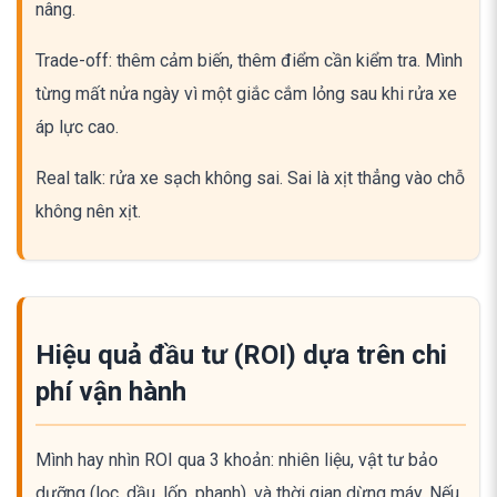
nâng.
Trade-off: thêm cảm biến, thêm điểm cần kiểm tra. Mình
từng mất nửa ngày vì một giắc cắm lỏng sau khi rửa xe
áp lực cao.
Real talk: rửa xe sạch không sai. Sai là xịt thẳng vào chỗ
không nên xịt.
Hiệu quả đầu tư (ROI) dựa trên chi
phí vận hành
Mình hay nhìn ROI qua 3 khoản: nhiên liệu, vật tư bảo
dưỡng (lọc, dầu, lốp, phanh), và thời gian dừng máy. Nếu