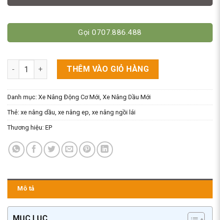
Gọi 0707.886.488
Xe Nâng Dầu 3 Tấn (3000kg) Cao 3M Ngồi Lái. Model CPCD30H3
THÊM VÀO GIỎ HÀNG
Danh mục:
Xe Nâng Động Cơ Mới
,
Xe Nâng Dầu Mới
Thẻ:
xe nâng dầu
,
xe nâng ep
,
xe nâng ngồi lái
Thương hiệu:
EP
Mô tả
MỤC LỤC