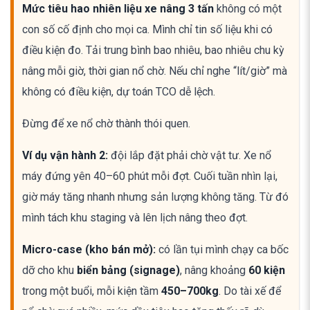
Mức tiêu hao nhiên liệu xe nâng 3 tấn
không có một
con số cố định cho mọi ca. Mình chỉ tin số liệu khi có
điều kiện đo. Tải trung bình bao nhiêu, bao nhiêu chu kỳ
nâng mỗi giờ, thời gian nổ chờ. Nếu chỉ nghe “lít/giờ” mà
không có điều kiện, dự toán TCO dễ lệch.
Đừng để xe nổ chờ thành thói quen.
Ví dụ vận hành 2:
đội lắp đặt phải chờ vật tư. Xe nổ
máy đứng yên 40–60 phút mỗi đợt. Cuối tuần nhìn lại,
giờ máy tăng nhanh nhưng sản lượng không tăng. Từ đó
mình tách khu staging và lên lịch nâng theo đợt.
Micro-case (kho bán mở):
có lần tụi mình chạy ca bốc
dỡ cho khu
biển bảng (signage)
, nâng khoảng
60 kiện
trong một buổi, mỗi kiện tầm
450–700kg
. Do tài xế để