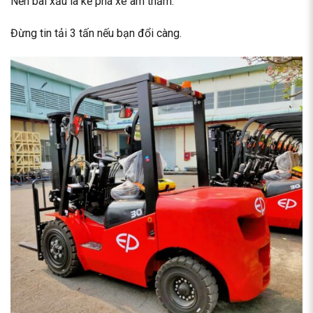
Nền bãi xấu là kẻ phá xe âm thầm.
Đừng tin tải 3 tấn nếu bạn đổi càng.