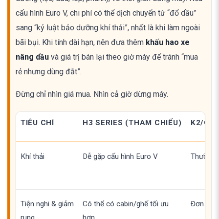
cấu hình Euro V, chi phí có thể dịch chuyển từ “đổ dầu”
sang “kỷ luật bảo dưỡng khí thải”, nhất là khi làm ngoài
bãi bụi. Khi tính dài hạn, nên đưa thêm
khấu hao xe
nâng dầu
và giá trị bán lại theo giờ máy để tránh “mua
rẻ nhưng dùng đắt”.
Đừng chỉ nhìn giá mua. Nhìn cả giờ dừng máy.
TIÊU CHÍ
H3 SERIES (THAM CHIẾU)
K2/G S
Khí thải
Dễ gặp cấu hình Euro V
Thường E
Tiện nghi & giảm
Có thể có cabin/ghế tối ưu
Đơn giản
rung
hơn