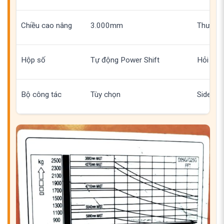
Chiều cao nâng
3.000mm
Thường 
Hộp số
Tự động Power Shift
Hỏi số t
Bộ công tác
Tùy chọn
Side Shi