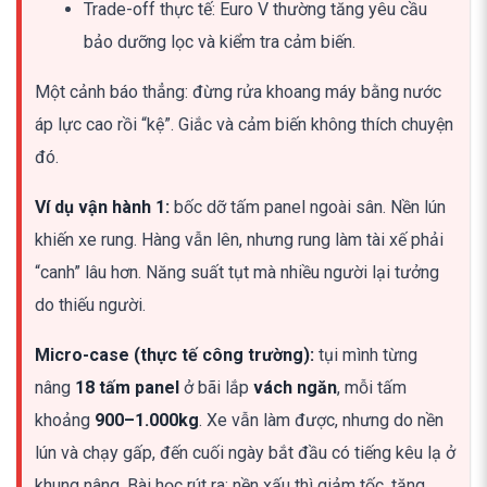
Trade-off thực tế: Euro V thường tăng yêu cầu
bảo dưỡng lọc và kiểm tra cảm biến.
Một cảnh báo thẳng: đừng rửa khoang máy bằng nước
áp lực cao rồi “kệ”. Giắc và cảm biến không thích chuyện
đó.
Ví dụ vận hành 1:
bốc dỡ tấm panel ngoài sân. Nền lún
khiến xe rung. Hàng vẫn lên, nhưng rung làm tài xế phải
“canh” lâu hơn. Năng suất tụt mà nhiều người lại tưởng
do thiếu người.
Micro-case (thực tế công trường):
tụi mình từng
nâng
18 tấm panel
ở bãi lắp
vách ngăn
, mỗi tấm
khoảng
900–1.000kg
. Xe vẫn làm được, nhưng do nền
lún và chạy gấp, đến cuối ngày bắt đầu có tiếng kêu lạ ở
khung nâng. Bài học rút ra: nền xấu thì giảm tốc, tăng