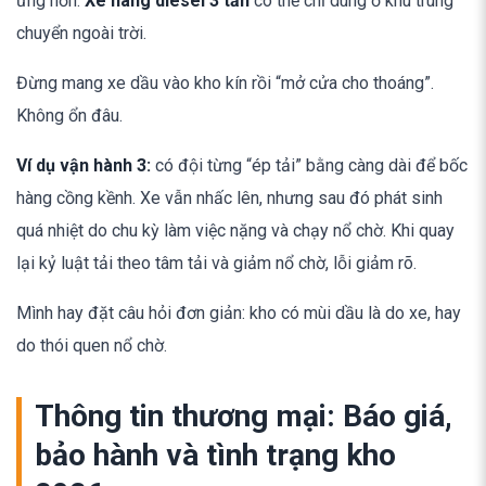
ứng hơn.
Xe nâng diesel 3 tấn
có thể chỉ dùng ở khu trung
chuyển ngoài trời.
Đừng mang xe dầu vào kho kín rồi “mở cửa cho thoáng”.
Không ổn đâu.
Ví dụ vận hành 3:
có đội từng “ép tải” bằng càng dài để bốc
hàng cồng kềnh. Xe vẫn nhấc lên, nhưng sau đó phát sinh
quá nhiệt do chu kỳ làm việc nặng và chạy nổ chờ. Khi quay
lại kỷ luật tải theo tâm tải và giảm nổ chờ, lỗi giảm rõ.
Mình hay đặt câu hỏi đơn giản: kho có mùi dầu là do xe, hay
do thói quen nổ chờ.
Thông tin thương mại: Báo giá,
bảo hành và tình trạng kho