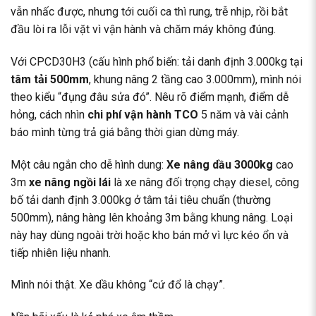
vẫn nhấc được, nhưng tới cuối ca thì rung, trễ nhịp, rồi bắt
đầu lòi ra lỗi vặt vì vận hành và chăm máy không đúng.
Với CPCD30H3 (cấu hình phổ biến: tải danh định 3.000kg tại
tâm tải 500mm
, khung nâng 2 tầng cao 3.000mm), mình nói
theo kiểu “đụng đâu sửa đó”. Nêu rõ điểm mạnh, điểm dễ
hỏng, cách nhìn
chi phí vận hành TCO
5 năm và vài cảnh
báo mình từng trả giá bằng thời gian dừng máy.
Một câu ngắn cho dễ hình dung:
Xe nâng dầu 3000kg
cao
3m
xe nâng ngồi lái
là xe nâng đối trọng chạy diesel, công
bố tải danh định 3.000kg ở tâm tải tiêu chuẩn (thường
500mm), nâng hàng lên khoảng 3m bằng khung nâng. Loại
này hay dùng ngoài trời hoặc kho bán mở vì lực kéo ổn và
tiếp nhiên liệu nhanh.
Mình nói thật. Xe dầu không “cứ đổ là chạy”.