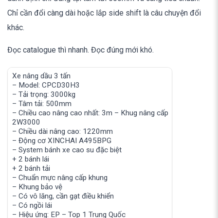
Chỉ cần đổi càng dài hoặc lắp side shift là câu chuyện đổi
khác.
Đọc catalogue thì nhanh. Đọc đúng mới khó.
Xe nâng dầu 3 tấn
3-Ton D
– Model: CPCD30H3
– Mode
– Tải trọng: 3000kg
– Load
– Tâm tải: 500mm
– Load
– Chiều cao nâng cao nhất: 3m – Khug nâng cấp
– Maxi
2W3000
– Lift
– Chiều dài nâng cao: 1220mm
– Engi
– Động cơ XINCHAI A495BPG
– Spec
– System bánh xe cao su đặc biệt
+ 2 Ste
+ 2 bánh lái
+ 2 Lo
+ 2 bánh tải
– Upgr
– Chuẩn mực nâng cấp khung
– Prot
– Khung bảo vệ
– Steer
– Có vô lăng, cần gạt điều khiển
– Seate
– Có ngồi lái
– Brand
– Hiệu ứng: EP – Top 1 Trung Quốc
(Comple