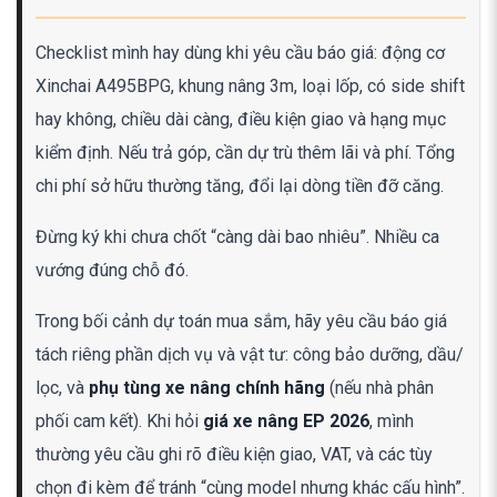
Checklist mình hay dùng khi yêu cầu báo giá: động cơ
Xinchai A495BPG, khung nâng 3m, loại lốp, có side shift
hay không, chiều dài càng, điều kiện giao và hạng mục
kiểm định. Nếu trả góp, cần dự trù thêm lãi và phí. Tổng
chi phí sở hữu thường tăng, đổi lại dòng tiền đỡ căng.
Đừng ký khi chưa chốt “càng dài bao nhiêu”. Nhiều ca
vướng đúng chỗ đó.
Trong bối cảnh dự toán mua sắm, hãy yêu cầu báo giá
tách riêng phần dịch vụ và vật tư: công bảo dưỡng, dầu/
lọc, và
phụ tùng xe nâng chính hãng
(nếu nhà phân
phối cam kết). Khi hỏi
giá xe nâng EP 2026
, mình
thường yêu cầu ghi rõ điều kiện giao, VAT, và các tùy
chọn đi kèm để tránh “cùng model nhưng khác cấu hình”.