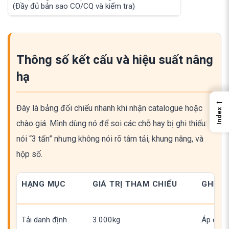
(Đầy đủ bản sao CO/CQ và kiểm tra)
Thông số kết cấu và hiệu suất nâng
hạ
←
Đây là bảng đối chiếu nhanh khi nhận catalogue hoặc
Index
chào giá. Mình dùng nó để soi các chỗ hay bị ghi thiếu:
nói “3 tấn” nhưng không nói rõ tâm tải, khung nâng, và
hộp số.
HẠNG MỤC
GIÁ TRỊ THAM CHIẾU
GHI C
Tải danh định
3.000kg
Áp dụng