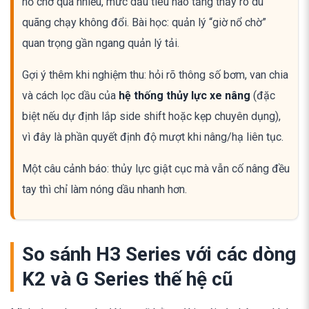
nổ chờ quá nhiều, mức dầu tiêu hao tăng thấy rõ dù
quãng chạy không đổi. Bài học: quản lý “giờ nổ chờ”
quan trọng gần ngang quản lý tải.
Gợi ý thêm khi nghiệm thu: hỏi rõ thông số bơm, van chia
và cách lọc dầu của
hệ thống thủy lực xe nâng
(đặc
biệt nếu dự định lắp side shift hoặc kẹp chuyên dụng),
vì đây là phần quyết định độ mượt khi nâng/hạ liên tục.
Một câu cảnh báo: thủy lực giật cục mà vẫn cố nâng đều
tay thì chỉ làm nóng dầu nhanh hơn.
So sánh H3 Series với các dòng
K2 và G Series thế hệ cũ