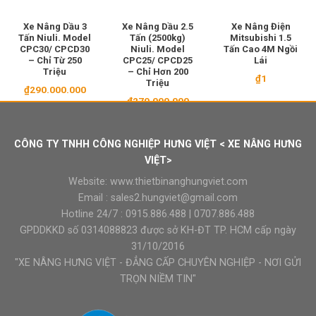
Xe Nâng Dầu 3
Xe Nâng Dầu 2.5
Xe Nâng Điện
Tấn Niuli. Model
Tấn (2500kg)
Mitsubishi 1.5
CPC30/ CPCD30
Niuli. Model
Tấn Cao 4M Ngồi
– Chỉ Từ 250
CPC25/ CPCD25
Lái
Triệu
– Chỉ Hơn 200
₫
1
Triệu
₫
290.000.000
₫
270.000.000
CÔNG TY TNHH CÔNG NGHIỆP HƯNG VIỆT < XE NÂNG HƯNG
VIỆT>
Website:
www.thietbinanghungviet.com
Email :
sales2.hungviet@gmail.com
Hotline 24/7 :
0915.886.488
|
0707.886.488
GPDDKKD số 0314088823 được sở KH-ĐT TP. HCM cấp ngày
31/10/2016
"XE NÂNG HƯNG VIỆT - ĐẲNG CẤP CHUYÊN NGHIỆP - NƠI GỬI
TRỌN NIỀM TIN"