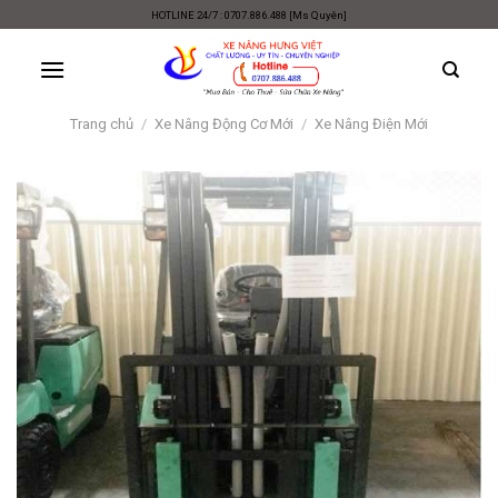
Skip
HOTLINE 24/7 : 0707.886.488 [Ms Quyên]
to
content
Trang chủ
/
Xe Nâng Động Cơ Mới
/
Xe Nâng Điện Mới