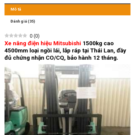
Mô tả
Đánh giá (35)
0
(
0
)
Xe nâng điện hiệu Mitsubishi
1500kg
cao
4500mm loại ngồi lái, lắp ráp tại Thái Lan, đầy
đủ chứng nhận CO/CQ, bảo hành 12 tháng.