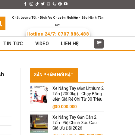
s > Menus
Languages
Chất Lượng Tốt - Dịch Vụ Chuyên Nghiệp - Bảo Hành Tận
Nơi
Hotline 24/7: 0707.886.488
TIN TỨC
VIDEO
LIÊN HỆ
ch
SẢN PHẨM NỔI BẬT
Xe Nâng Tay Điện Lithium 2
Tấn (2000kg) - Chạy Bằng
Điện Giá Rẻ Chỉ Từ 30 Triệu
₫
30.000.000
Xe Nâng Tay Gắn Cân 2
Tấn - Độ Chính Xác Cao -
Giá Ưu Đãi 2026