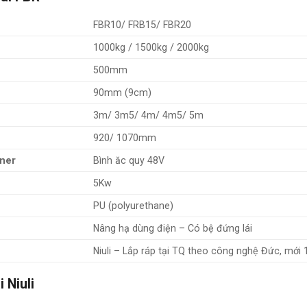
FBR10/ FRB15/ FBR20
1000kg / 1500kg / 2000kg
500mm
90mm (9cm)
3m/ 3m5/ 4m/ 4m5/ 5m
920/ 1070mm
iner
Bình ăc quy 48V
5Kw
PU (polyurethane)
Nâng hạ dùng điện – Có bệ đứng lái
Niuli – Lắp ráp tại TQ theo công nghệ Đức, mới
 Niuli