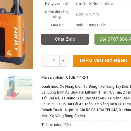
3m/ 3m5/ 4m/ 4m5/ 5m
Nâng cao nhất
Chiều dài càng
920/ 1070mm
nâng
Xuất xứ
Niuli – Trung Quốc
Chat Zalo
Gọi 0707.886.
Xe Nâng Điện Đứng Lái Niuli - Reach Truck 1
THÊM VÀO GIỎ HÀNG
Mã sản phẩm:
CTQB-1-1-2-1
Danh mục:
Xe Nâng Điện Tự Động - Xe Nâng Tay Điện 
Lái Dùng Bình Ắc Quy/ Pin Lithium 1 Tấn, 1.5 Tấn, 2 Tấn
Tấn Giá Rẻ
,
Xe Nâng Điện Cao Stacker - Xe Nâng Điện
Lái Mini - Đi Bộ Dắt Lái An Toàn
,
Xe Nâng Điện Cũ Đứng
Reach Truck - Ngồi Lái Giá Rẻ Số 1 Tại TPHCM
,
Xe Nân
Mới
,
Xe Nâng Động Cơ Mới
Thẻ:
xe nâng điện