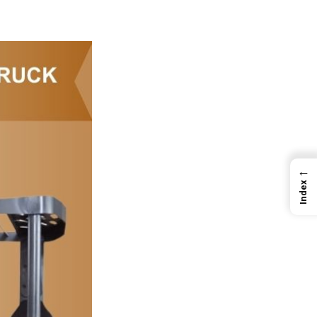
←
Index