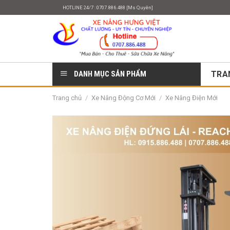
Skip
HOTLINE 24/7 : 0707.886.488 [Ms Quyên]
to
content
DANH MỤC SẢN PHẨM
TRA
Trang chủ
/
Xe Nâng Động Cơ Mới
/
Xe Nâng Điện Mới