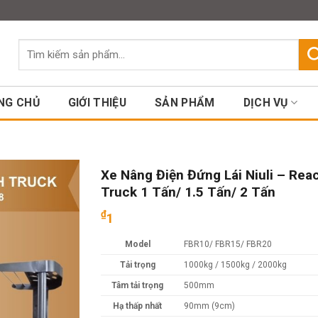
Assign a menu in Theme Option
Tìm
kiếm:
NG CHỦ
GIỚI THIỆU
SẢN PHẨM
DỊCH VỤ
Xe Nâng Điện Đứng Lái Niuli – Rea
Truck 1 Tấn/ 1.5 Tấn/ 2 Tấn
₫
1
Model
FBR10/ FBR15/ FBR20
Tải trọng
1000kg / 1500kg / 2000kg
Tâm tải trọng
500mm
Hạ thấp nhất
90mm (9cm)