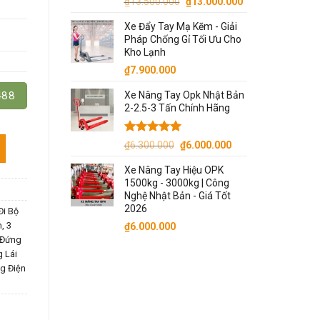
Giá
Giá
₫
13.500.000
₫
13.000.000
gốc
hiện
Xe Đẩy Tay Mạ Kẽm - Giải
là:
tại
Pháp Chống Gỉ Tối Ưu Cho
₫13.500.000.
là:
Kho Lạnh
₫13.000.000.
₫
7.900.000
488
Xe Nâng Tay Opk Nhật Bản
2-2.5-3 Tấn Chính Hãng
 Tấn/ 1.5 Tấn/ 2 Tấn số lượng
Được xếp
Giá
Giá
₫
6.300.000
₫
6.000.000
hạng
5.00
gốc
hiện
5 sao
Xe Nâng Tay Hiệu OPK
là:
tại
1500kg - 3000kg | Công
₫6.300.000.
là:
Nghệ Nhật Bản - Giá Tốt
₫6.000.000.
2026
Đi Bộ
, 3
₫
6.000.000
 Đứng
 Lái
g Điện