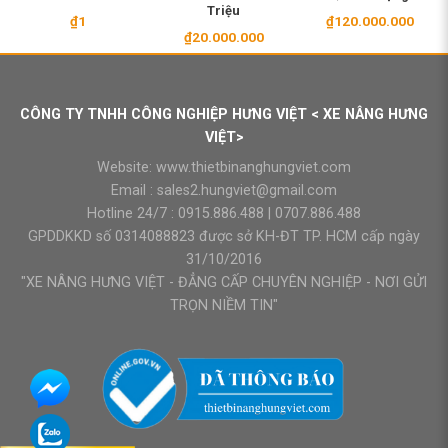
Triệu
₫
1
₫
120.000.000
₫
20.000.000
CÔNG TY TNHH CÔNG NGHIỆP HƯNG VIỆT < XE NÂNG HƯNG
VIỆT>
Website:
www.thietbinanghungviet.com
Email :
sales2.hungviet@gmail.com
Hotline 24/7 :
0915.886.488
|
0707.886.488
GPDDKKD số 0314088823 được sở KH-ĐT TP. HCM cấp ngày
31/10/2016
"XE NÂNG HƯNG VIỆT - ĐẲNG CẤP CHUYÊN NGHIỆP - NƠI GỬI
TRỌN NIỀM TIN"