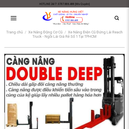
Skip
HOTLINE 24/7 : 0707.886.488 [Ms Quyên]
to
content
Trang chủ
/
Xe Nâng Động Cơ Cũ
/
Xe Nâng Điện Cũ Đứng Lái Reach
Truck - Ngồi Lái Giá Rẻ Số 1 Tại TPHCM