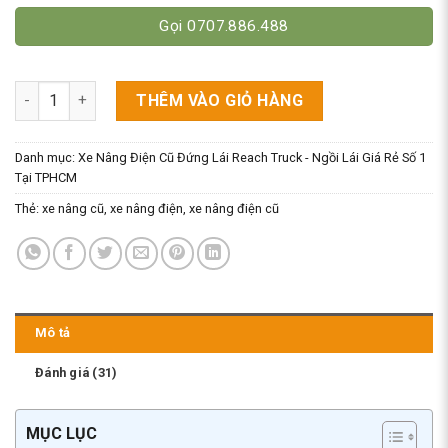
Gọi 0707.886.488
Xe Nâng Điện Double Deep Cao 9M, Xe Nâng Điện Cũ số lượng
THÊM VÀO GIỎ HÀNG
Danh mục:
Xe Nâng Điện Cũ Đứng Lái Reach Truck - Ngồi Lái Giá Rẻ Số 1
Tại TPHCM
Thẻ:
xe nâng cũ
,
xe nâng điện
,
xe nâng điện cũ
Mô tả
Đánh giá (31)
MỤC LỤC