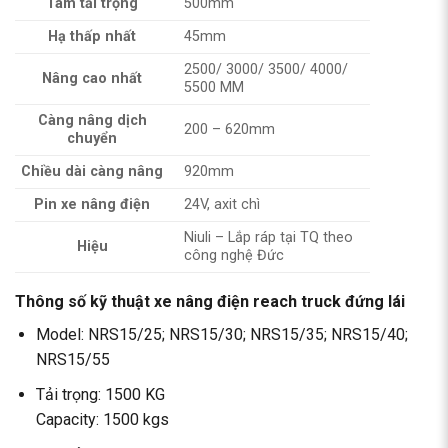
Tâm tải trọng
500mm
Hạ thấp nhất
45mm
2500/ 3000/ 3500/ 4000/
Nâng cao nhất
5500 MM
Càng nâng dịch
200 – 620mm
chuyển
Chiều dài càng nâng
920mm
Pin xe nâng điện
24V, axit chì
Niuli – Lắp ráp tại TQ theo
Hiệu
công nghệ Đức
Thông số kỹ thuật xe nâng điện reach truck đứng lái
Model: NRS15/25; NRS15/30; NRS15/35; NRS15/40;
NRS15/55
Tải trọng: 1500 KG
Capacity: 1500 kgs