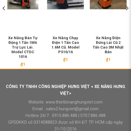
Xe Nâng Bán Tự
Xe Nâng Chạy
Xe Nâng Điện
Động 1 Tấn 1M6
Điện 1 Tấn Cao
Đứng Lái Cũ 2
Trợ Lực Lái.
1.6M Cũ. Model
Tấn Cao 3M Nhật
Model CTDC
PS10/16
Bản
1016
₫
1
₫
1
₫
1
CÔNG TY TNHH CÔNG NGHIỆP HƯNG VIỆT < XE NÂNG HƯNG
VIỆT>
Website:
www.thietbinanghungviet.com
Email :
sales2.hungviet@gmail.com
Hotline 24/7 :
0915.886.488
|
0707.886.488
GPDDKKD số 0314088823 được sở KH-ĐT TP. HCM cấp ngày
31/10/2016