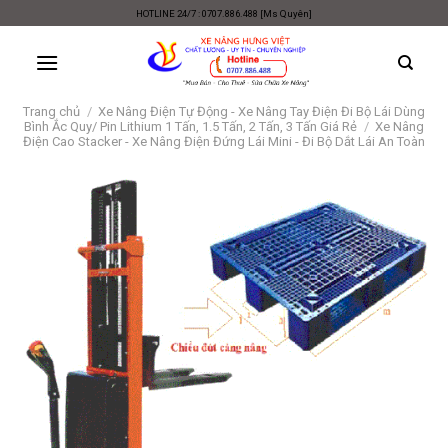
Skip
HOTLINE 24/7 : 0707.886.488 [Ms Quyên]
to
content
Trang chủ
/
Xe Nâng Điện Tự Động - Xe Nâng Tay Điện Đi Bộ Lái Dùng
Bình Ắc Quy/ Pin Lithium 1 Tấn, 1.5 Tấn, 2 Tấn, 3 Tấn Giá Rẻ
/
Xe Nâng
Điện Cao Stacker - Xe Nâng Điện Đứng Lái Mini - Đi Bộ Dắt Lái An Toàn