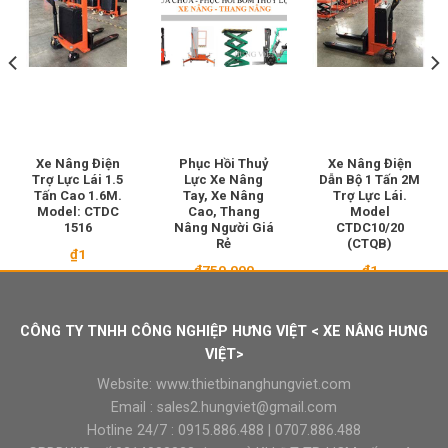
Xe Nâng Điện
Phục Hồi Thuỷ
Xe Nâng Điện
Trợ Lực Lái 1.5
Lực Xe Nâng
Dẫn Bộ 1 Tấn 2M
Tấn Cao 1.6M.
Tay, Xe Nâng
Trợ Lực Lái.
Model: CTDC
Cao, Thang
Model
1516
Nâng Người Giá
CTDC10/20
Rẻ
(CTQB)
₫
1
₫
750.000
₫
1
CÔNG TY TNHH CÔNG NGHIỆP HƯNG VIỆT < XE NÂNG HƯNG
VIỆT>
Website:
www.thietbinanghungviet.com
Email :
sales2.hungviet@gmail.com
Hotline 24/7 :
0915.886.488
|
0707.886.488