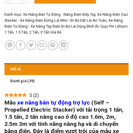
Danh mục:
Xe Nâng Bán Tự Động - Nâng Điện-Đẩy Tay
,
Xe Nâng Điện Cao
Stacker - Xe Nâng Điện Đứng Lái Mini - Đi Bộ Dắt Lái An Toàn
,
Xe Nâng
Điện Tự Động - Xe Nâng Tay Điện Đi Bộ Lái Dùng Bình Ắc Quy/ Pin Lithium
1 Tấn, 1.5 Tấn, 2 Tấn, 3 Tấn Giá Rẻ
Mô tả
Đánh giá (39)
5
(
2
)
Mẫu
xe nâng bán tự động trợ lực
(Self –
Propelled Electric Stacker) với tải trọng 1 tấn,
1.5 tấn, 2 tấn nâng cao ở độ cao 1.6m, 2m,
2.5m 3m với tính năng nâng hạ và di chuyển
bằng điện. Đây là điểm vượt trội của mẫu xe