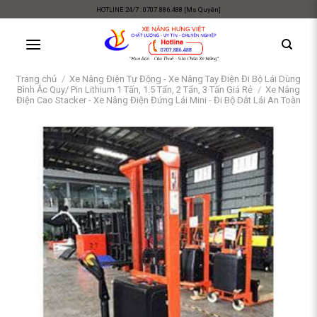
Skip
HOTLINE 24/7 : 0707.886.488 [Ms Quyên]
to
content
Trang chủ
/
Xe Nâng Điện Tự Động - Xe Nâng Tay Điện Đi Bộ Lái Dùng
Bình Ắc Quy/ Pin Lithium 1 Tấn, 1.5 Tấn, 2 Tấn, 3 Tấn Giá Rẻ
/
Xe Nâng
Điện Cao Stacker - Xe Nâng Điện Đứng Lái Mini - Đi Bộ Dắt Lái An Toàn