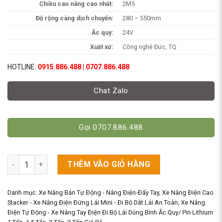
Chiều cao nâng cao nhất:
2M5
Độ rộng càng dịch chuyển:
280 – 550mm
Ắc quy:
24V
Xuất xứ:
Công nghệ Đức, TQ
HOTLINE:
0915.886.488 | 0707.886.488
Chat Zalo
Gọi 0707.886.488
Xe Nâng Điện 2M5 Tải 1T5 Dùng Trợ Lực Lái. Model CTDC15/25
THÊM VÀO GIỎ HÀNG
Danh mục:
Xe Nâng Bán Tự Động - Nâng Điện-Đẩy Tay
,
Xe Nâng Điện Cao
Stacker - Xe Nâng Điện Đứng Lái Mini - Đi Bộ Dắt Lái An Toàn
,
Xe Nâng
Điện Tự Động - Xe Nâng Tay Điện Đi Bộ Lái Dùng Bình Ắc Quy/ Pin Lithium