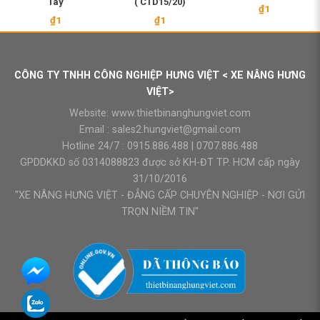
Tay
( CTD15/20)
₫
1
₫
1
₫
1
CÔNG TY TNHH CÔNG NGHIỆP HƯNG VIỆT < XE NÂNG HƯNG
VIỆT>
Website:
www.thietbinanghungviet.com
Email :
sales2.hungviet@gmail.com
Hotline 24/7 :
0915.886.488
|
0707.886.488
GPDDKKD số 0314088823 được sở KH-ĐT TP. HCM cấp ngày
31/10/2016
"XE NÂNG HƯNG VIỆT - ĐẲNG CẤP CHUYÊN NGHIỆP - NƠI GỬI
TRỌN NIỀM TIN"