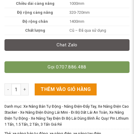
Chiều dài càng nâng
1000mm
Độ rộng càng nâng
320-720mm
Độ rộng chân
1400mm
Chất lượng
Cũ – Đã qua sử dụng
Chat Zalo
Gọi 0707.886.488
Xe Nâng Bán Tự Động Điện Cũ 3m - 1.5 Tấn [Càng Rộng] - Ôm P
THÊM VÀO GIỎ HÀNG
Danh mục:
Xe Nâng Bán Tự Động - Nâng Điện-Đẩy Tay
,
Xe Nâng Điện Cao
Stacker - Xe Nâng Điện Đứng Lái Mini - Đi Bộ Dắt Lái An Toàn
,
Xe Nâng
Điện Tự Động - Xe Nâng Tay Điện Đi Bộ Lái Dùng Bình Ắc Quy/ Pin Lithium
1 Tấn, 1.5 Tấn, 2 Tấn, 3 Tấn Giá Rẻ
Thẻ:
xe nâng bán tự động
,
xe nâng điện
,
xe nâng tay điện