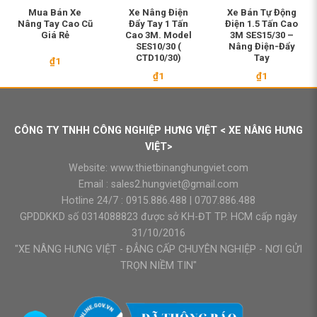
Mua Bán Xe
Xe Nâng Điện
Xe Bán Tự Động
Nâng Tay Cao Cũ
Đẩy Tay 1 Tấn
Điện 1.5 Tấn Cao
Giá Rẻ
Cao 3M. Model
3M SES15/30 –
SES10/30 (
Nâng Điện-Đẩy
CTD10/30)
Tay
₫
1
₫
1
₫
1
CÔNG TY TNHH CÔNG NGHIỆP HƯNG VIỆT < XE NÂNG HƯNG
VIỆT>
Website:
www.thietbinanghungviet.com
Email :
sales2.hungviet@gmail.com
Hotline 24/7 :
0915.886.488
|
0707.886.488
GPDDKKD số 0314088823 được sở KH-ĐT TP. HCM cấp ngày
31/10/2016
"XE NÂNG HƯNG VIỆT - ĐẲNG CẤP CHUYÊN NGHIỆP - NƠI GỬI
TRỌN NIỀM TIN"