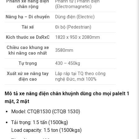
Phanh xe nâng điện
Phanh từ | Phanh điện
chân rộng
(Electromagnetic)
Nâng hạ – Di chuyển
Dùng điện (Electric)
Tài xế
Đi bộ (Pedestrian)
Kích thước xe DxRxC
1820 x 950 x 2080mm
Chiều cao khung xe
3580mm
khi nâng cao nhất
Tự trọng
430 – 450kg
Xuất xứ xe nâng tay
Lắp ráp tại TQ theo công
điện cao
nghệ Đức, mới 100%
Mô tả xe nâng điện chân khuỳnh dùng cho mọi palelt 1
mặt, 2 mặt
Model: CTQB1530 (CTQB 1530)
Tải trọng: 1.5 tấn (1500kg)
Load capacity: 1.5 ton (1500kgs)