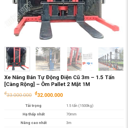
Xe Nâng Bán Tự Động Điện Cũ 3m – 1.5 Tấn
[Càng Rộng] – Ôm Pallet 2 Mặt 1M
Giá
Giá
₫
₫
33.000.000
32.000.000
gốc
hiện
Tải trọng
1.5 tấn (1500kg)
là:
tại
₫33.000.000.
là:
Hạ thấp nhất
70mm
₫32.000.000.
Nâng cao nhất
3m