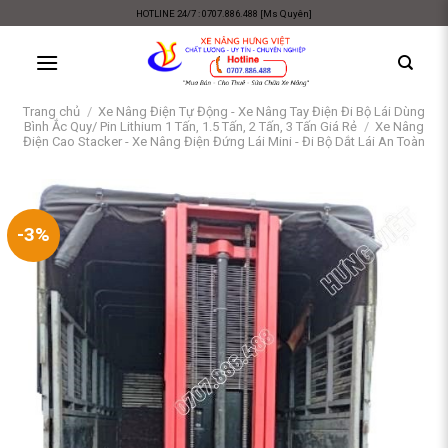
Skip
HOTLINE 24/7 : 0707.886.488 [Ms Quyên]
to
content
Trang chủ
/
Xe Nâng Điện Tự Động - Xe Nâng Tay Điện Đi Bộ Lái Dùng
Bình Ắc Quy/ Pin Lithium 1 Tấn, 1.5 Tấn, 2 Tấn, 3 Tấn Giá Rẻ
/
Xe Nâng
Điện Cao Stacker - Xe Nâng Điện Đứng Lái Mini - Đi Bộ Dắt Lái An Toàn
-3%