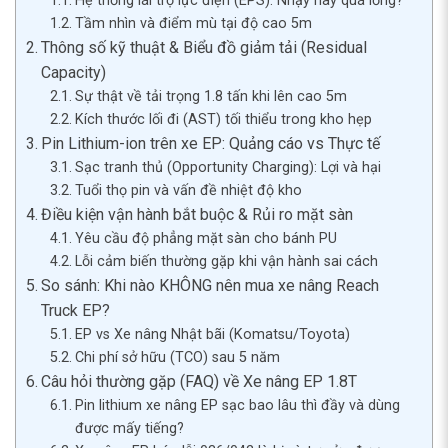
Hệ thống lái trợ lực điện (EPS): Nhạy hay quá lỏng?
Tầm nhìn và điểm mù tại độ cao 5m
Thông số kỹ thuật & Biểu đồ giảm tải (Residual
Capacity)
Sự thật về tải trọng 1.8 tấn khi lên cao 5m
Kích thước lối đi (AST) tối thiểu trong kho hẹp
Pin Lithium-ion trên xe EP: Quảng cáo vs Thực tế
Sạc tranh thủ (Opportunity Charging): Lợi và hại
Tuổi thọ pin và vấn đề nhiệt độ kho
Điều kiện vận hành bắt buộc & Rủi ro mặt sàn
Yêu cầu độ phẳng mặt sàn cho bánh PU
Lỗi cảm biến thường gặp khi vận hành sai cách
So sánh: Khi nào KHÔNG nên mua xe nâng Reach
Truck EP?
EP vs Xe nâng Nhật bãi (Komatsu/Toyota)
Chi phí sở hữu (TCO) sau 5 năm
Câu hỏi thường gặp (FAQ) về Xe nâng EP 1.8T
Pin lithium xe nâng EP sạc bao lâu thì đầy và dùng
được mấy tiếng?