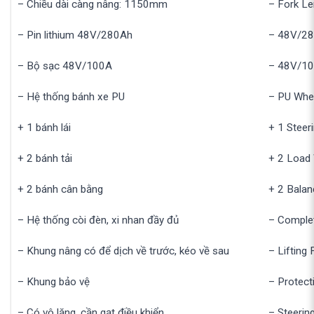
– Chiều dài càng nâng: 1150mm
– Fork L
– Pin lithium 48V/280Ah
– 48V/28
– Bộ sạc 48V/100A
– 48V/10
– Hệ thống bánh xe PU
– PU Whe
+ 1 bánh lái
+ 1 Steer
+ 2 bánh tải
+ 2 Load
+ 2 bánh cân bằng
+ 2 Bala
– Hệ thống còi đèn, xi nhan đầy đủ
– Complet
– Khung nâng có để dịch về trước, kéo về sau
– Liftin
– Khung bảo vệ
– Protect
– Có vô lăng, cần gạt điều khiển
– Steerin