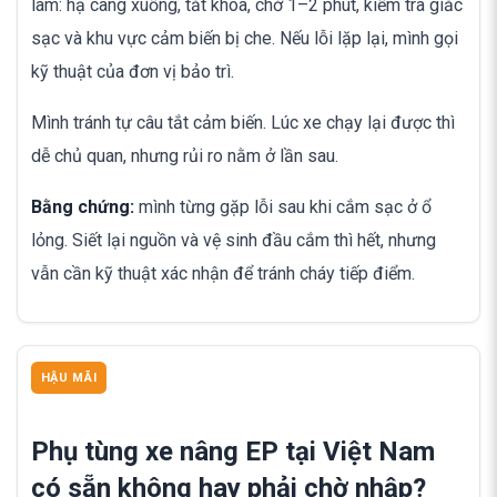
làm: hạ càng xuống, tắt khóa, chờ 1–2 phút, kiểm tra giắc
sạc và khu vực cảm biến bị che. Nếu lỗi lặp lại, mình gọi
kỹ thuật của đơn vị bảo trì.
Mình tránh tự câu tắt cảm biến. Lúc xe chạy lại được thì
dễ chủ quan, nhưng rủi ro nằm ở lần sau.
Bằng chứng:
mình từng gặp lỗi sau khi cắm sạc ở ổ
lỏng. Siết lại nguồn và vệ sinh đầu cắm thì hết, nhưng
vẫn cần kỹ thuật xác nhận để tránh cháy tiếp điểm.
HẬU MÃI
Phụ tùng xe nâng EP tại Việt Nam
có sẵn không hay phải chờ nhập?