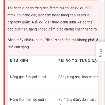
Tải danh định thường tính ở tâm tải chuẩn (ví dụ 500
mm). Khi hàng dài, lệch tâm hoặc nâng cao, residual
capacity giảm. Nếu cố “đè” theo danh định, xe có thể
báo giới hạn, nâng ì hoặc cảm giác chòng chành tăng rõ.
Mình thấy nhiều kho bị “dính” ở chỗ tâm tải, không phải ở
←
chỗ cân nặng.
Index
ĐIỀU KIỆN
RỦI RO TÔI TỪNG GẶP
Nâng gần 5m, pallet dài
Càng rung nhẹ, khó canh vào 
Hàng lệch tâm do quấn
Xe “nặng đầu”, đánh lái phải g