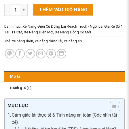
Xe Nâng Điện Đứng Lái Ep 1.8 Tấn Cao 5m (reach Truck Lithiu
THÊM VÀO GIỎ HÀNG
Danh mục:
Xe Nâng Điện Cũ Đứng Lái Reach Truck - Ngồi Lái Giá Rẻ Số 1
Tại TPHCM
,
Xe Nâng Điện Mới
,
Xe Nâng Động Cơ Mới
Thẻ:
xe nâng điện
,
xe nâng đứng lái
,
xe nâng ep
Mô tả
Đánh giá (0)
MỤC LỤC
Cảm giác lái thực tế & Tính năng an toàn (Góc nhìn tài
xế)