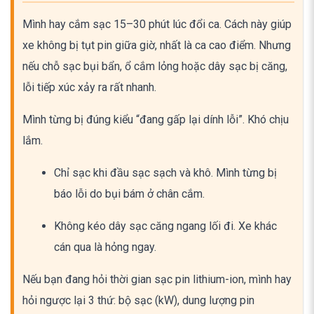
Mình hay cắm sạc 15–30 phút lúc đổi ca. Cách này giúp
xe không bị tụt pin giữa giờ, nhất là ca cao điểm. Nhưng
nếu chỗ sạc bụi bẩn, ổ cắm lỏng hoặc dây sạc bị căng,
lỗi tiếp xúc xảy ra rất nhanh.
Mình từng bị đúng kiểu “đang gấp lại dính lỗi”. Khó chịu
lắm.
Chỉ sạc khi đầu sạc sạch và khô. Mình từng bị
báo lỗi do bụi bám ở chân cắm.
Không kéo dây sạc căng ngang lối đi. Xe khác
cán qua là hỏng ngay.
Nếu bạn đang hỏi thời gian sạc pin lithium-ion, mình hay
hỏi ngược lại 3 thứ: bộ sạc (kW), dung lượng pin