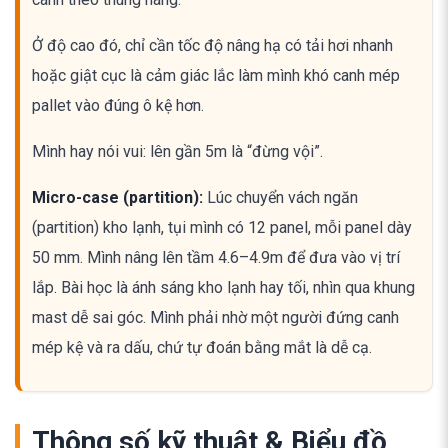
Ở độ cao đó, chỉ cần tốc độ nâng hạ có tải hơi nhanh
hoặc giật cục là cảm giác lắc làm mình khó canh mép
pallet vào đúng ô kệ hơn.
Mình hay nói vui: lên gần 5m là “đừng vội”.
Micro-case (partition):
Lúc chuyển vách ngăn
(partition) kho lạnh, tụi mình có 12 panel, mỗi panel dày
50 mm. Mình nâng lên tầm 4.6–4.9m để đưa vào vị trí
lắp. Bài học là ánh sáng kho lạnh hay tối, nhìn qua khung
mast dễ sai góc. Mình phải nhờ một người đứng canh
mép kệ và ra dấu, chứ tự đoán bằng mắt là dễ cạ.
Thông số kỹ thuật & Biểu đồ