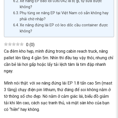
Xe nâng EP báo lỗi 036/042 là bị gì, tự sửa được
không?
Phụ tùng xe nâng EP tại Việt Nam có sẵn không hay
phải chờ nhập?
Xe nâng đứng lái EP có leo dốc cầu container được
không?
0
(
0
)
Ca đêm kho hẹp, mình đứng trong cabin reach truck, nâng
pallet lên tầng 4 gần 5m. Nhìn thì đều tay vậy thôi, nhưng chỉ
cần bẻ lái hơi gấp hoặc lấy tải lệch tâm là tim đập nhanh
ngay.
Mình nói thật: với xe nâng đứng lái EP 1.8 tấn cao 5m (mast
3 tầng) chạy điện pin lithium, thứ đáng để soi không nằm ở
tờ thông số cho đẹp. Nó nằm ở cảm giác lái, biểu đồ giảm
tải khi lên cao, cách sạc tranh thủ, và mặt sàn kho của bạn
có “hiền” hay không.