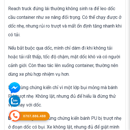
Reach truck đứng lái thường không sinh ra để leo dốc
cầu container như xe nâng đối trọng. Có thể chạy được ở
dốc nhẹ, nhưng rủi ro trượt và mất ổn định tăng nhanh khi
có tải.
Nếu bắt buộc qua dốc, mình chỉ dám đi khi không tải
hoặc tải rất thấp, tốc độ chậm, mặt dốc khô và có người
cảnh giới. Còn thao tác lên xuống container, thường nên
dùng xe phù hợp nhiệm vụ hơn.
Mình từng chứng kiến chỉ vì một lớp bụi mỏng mà bánh
PU trượt nhẹ. Không lật, nhưng đủ để hiểu là đừng thử
vận may với dốc.
0707.886.488
Bằng chứng:
mình từng chứng kiến bánh PU bị trượt nhẹ
ở đoạn dốc có bụi. Xe không lật, nhưng đủ để giật mình