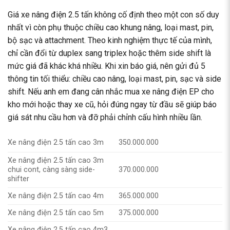
Giá xe nâng điện 2.5 tấn không cố định theo một con số duy
nhất vì còn phụ thuộc chiều cao khung nâng, loại mast, pin,
bộ sạc và attachment. Theo kinh nghiệm thực tế của mình,
chỉ cần đổi từ duplex sang triplex hoặc thêm side shift là
mức giá đã khác khá nhiều. Khi xin báo giá, nên gửi đủ 5
thông tin tối thiểu: chiều cao nâng, loại mast, pin, sạc và side
shift. Nếu anh em đang cân nhắc mua xe nâng điện EP cho
kho mới hoặc thay xe cũ, hỏi đúng ngay từ đầu sẽ giúp báo
giá sát nhu cầu hơn và đỡ phải chỉnh cấu hình nhiều lần.
Xe nâng điện 2.5 tấn cao 3m
350.000.000
Xe nâng điện 2.5 tấn cao 3m
chui cont, càng sàng side-
370.000.000
shifter
Xe nâng điện 2.5 tấn cao 4m
365.000.000
Xe nâng điện 2.5 tấn cao 5m
375.000.000
Xe nâng điện 2.5 tấn cao 4m3