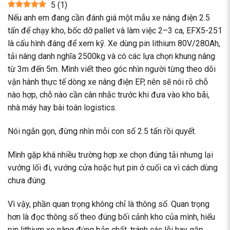
5
(
1
)
Nếu anh em đang cần đánh giá một mẫu xe nâng điện 2.5
tấn để chạy kho, bốc dỡ pallet và làm việc 2–3 ca, EFX5-251
là cấu hình đáng để xem kỹ. Xe dùng pin lithium 80V/280Ah,
tải nâng danh nghĩa 2500kg và có các lựa chọn khung nâng
từ 3m đến 5m. Mình viết theo góc nhìn người từng theo dõi
vận hành thực tế dòng xe nâng điện EP, nên sẽ nói rõ chỗ
nào hợp, chỗ nào cần cân nhắc trước khi đưa vào kho bãi,
nhà máy hay bài toán logistics.
Nói ngắn gọn, đừng nhìn mỗi con số 2.5 tấn rồi quyết.
Mình gặp khá nhiều trường hợp xe chọn đúng tải nhưng lại
vướng lối đi, vướng cửa hoặc hụt pin ở cuối ca vì cách dùng
chưa đúng.
Vì vậy, phần quan trọng không chỉ là thông số. Quan trọng
hơn là đọc thông số theo đúng bối cảnh kho của mình, hiểu
pin lithium xe nâng đúng bản chất, tránh các lỗi hay gặp