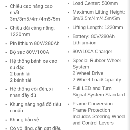
Load Center: 500mm
Chiều cao nâng cao
Maximum Lifting Height:
nhất:
3m/3.5m/4m/4.5m/5m
3m/3m5/4m/4m5/5m
Lifting Length: 1220mm
Chiều dài càng nâng:
1220mm
Battery: 80V/280Ah
Lithium-ion
Pin lithium 80V/280Ah
80V/100A
Charger
Bộ sạc 80V/100A
Special Rubber Wheel
Hệ thống bánh xe cao
System
su đặc
2 Wheel Drive
2 bánh lái
2 Wheel Load
Capacity
2 bánh tải
Full LED and Turn
Hệ thống còi đèn, xi
Signal System Standard
nhan đầy đủ
Frame Conversion
Khung nâng ngã đổ tiêu
Frame Protection
chuẩn
Includes Steering Wheel
Khung bảo vệ
and Control Levers
Có vô lăng, cần gạt điều