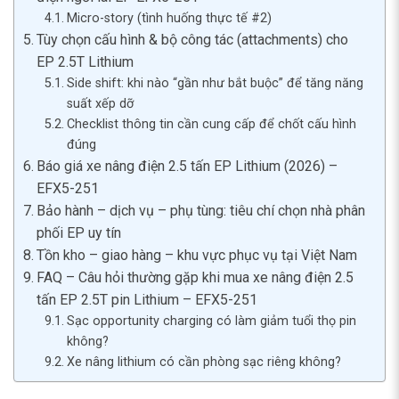
Micro-story (tình huống thực tế #2)
Tùy chọn cấu hình & bộ công tác (attachments) cho
EP 2.5T Lithium
Side shift: khi nào “gần như bắt buộc” để tăng năng
suất xếp dỡ
Checklist thông tin cần cung cấp để chốt cấu hình
đúng
Báo giá xe nâng điện 2.5 tấn EP Lithium (2026) –
EFX5-251
Bảo hành – dịch vụ – phụ tùng: tiêu chí chọn nhà phân
phối EP uy tín
Tồn kho – giao hàng – khu vực phục vụ tại Việt Nam
FAQ – Câu hỏi thường gặp khi mua xe nâng điện 2.5
tấn EP 2.5T pin Lithium – EFX5-251
Sạc opportunity charging có làm giảm tuổi thọ pin
không?
Xe nâng lithium có cần phòng sạc riêng không?