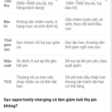
Tuổi
3000–4000 chu kỳ, tùy
1000–1500 chu kỳ, tùy
thọ
hãng/cách dùng)
bảo trì)
Cần châm nước cất, vệ
Bảo
Không cần châm nước, ít
sinh, theo dõi axit/đầu
trì
hạng mục vệ sinh định kỳ
cọc
Thời
Sạc nhanh, hỗ trợ sạc giữa
Sạc lâu hơn, thường cần
gian
ca
thời gian nghỉ sau sạc
sạc
Hiệu
Ổn định, ít sụt áp khi gần
Dễ sụt áp khi pin yếu, hiệu
suất
hết pin
suất giảm
Thường tối ưu hơn nếu
Chi phí ban đầu thấp hơn
TCO
chạy nhiều ca và tính dài
nhưng vận hành dài hạn
hạn
có thể tăng
Sạc opportunity charging có làm giảm tuổi thọ pin
không?