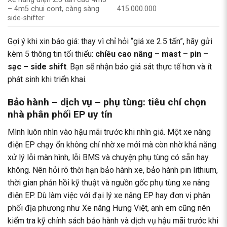
– 4m5 chui cont, càng sàng
415.000.000
side-shifter
Gợi ý khi xin báo giá: thay vì chỉ hỏi “giá xe 2.5 tấn”, hãy gửi
kèm 5 thông tin tối thiểu:
chiều cao nâng – mast – pin –
sạc – side shift
. Bạn sẽ nhận báo giá sát thực tế hơn và ít
phát sinh khi triển khai.
Bảo hành – dịch vụ – phụ tùng: tiêu chí chọn
nhà phân phối EP uy tín
Mình luôn nhìn vào hậu mãi trước khi nhìn giá. Một xe nâng
điện EP chạy ổn không chỉ nhờ xe mới mà còn nhờ khả năng
xử lý lỗi màn hình, lỗi BMS và chuyện phụ tùng có sẵn hay
không. Nên hỏi rõ thời hạn bảo hành xe, bảo hành pin lithium,
thời gian phản hồi kỹ thuật và nguồn gốc phụ tùng xe nâng
điện EP. Dù làm việc với đại lý xe nâng EP hay đơn vị phân
phối địa phương như Xe nâng Hưng Việt, anh em cũng nên
kiểm tra kỹ chính sách bảo hành và dịch vụ hậu mãi trước khi