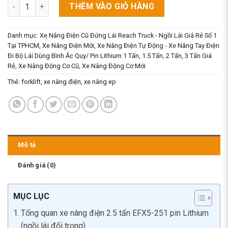
Xe Nâng Điện 2.5 Tấn (2500kg) Cao 3M Ngồi Lái Pin Lithium Hi
THÊM VÀO GIỎ HÀNG
Danh mục:
Xe Nâng Điện Cũ Đứng Lái Reach Truck - Ngồi Lái Giá Rẻ Số 1
Tại TPHCM
,
Xe Nâng Điện Mới
,
Xe Nâng Điện Tự Động - Xe Nâng Tay Điện
Đi Bộ Lái Dùng Bình Ắc Quy/ Pin Lithium 1 Tấn, 1.5 Tấn, 2 Tấn, 3 Tấn Giá
Rẻ
,
Xe Nâng Động Cơ Cũ
,
Xe Nâng Động Cơ Mới
Thẻ:
forklift
,
xe nâng điện
,
xe nâng ep
Mô tả
Đánh giá (0)
MỤC LỤC
Tổng quan xe nâng điện 2.5 tấn EFX5-251 pin Lithium
(ngồi lái đối trọng)