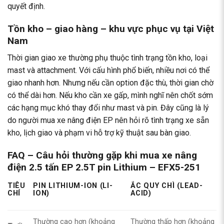
quyết định.
Tồn kho – giao hàng – khu vực phục vụ tại Việt
Nam
Thời gian giao xe thường phụ thuộc tình trạng tồn kho, loại
mast và attachment. Với cấu hình phổ biến, nhiều nơi có thể
giao nhanh hơn. Nhưng nếu cần option đặc thù, thời gian chờ
có thể dài hơn. Nếu kho cần xe gấp, mình nghĩ nên chốt sớm
các hạng mục khó thay đổi như mast và pin. Đây cũng là lý
do người mua xe nâng điện EP nên hỏi rõ tình trạng xe sẵn
kho, lịch giao và phạm vi hỗ trợ kỹ thuật sau bàn giao.
FAQ – Câu hỏi thường gặp khi mua xe nâng
điện 2.5 tấn EP 2.5T pin Lithium – EFX5-251
TIÊU
PIN LITHIUM-ION (LI-
ẮC QUY CHÌ (LEAD-
CHÍ
ION)
ACID)
Thường cao hơn (khoảng
Thường thấp hơn (khoảng