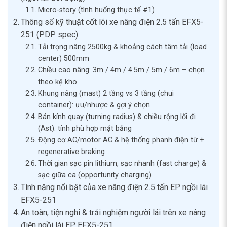
Micro-story (tình huống thực tế #1)
Thông số kỹ thuật cốt lõi xe nâng điện 2.5 tấn EFX5-
251 (PDP spec)
Tải trọng nâng 2500kg & khoảng cách tâm tải (load
center) 500mm
Chiều cao nâng: 3m / 4m / 4.5m / 5m / 6m – chọn
theo kệ kho
Khung nâng (mast) 2 tầng vs 3 tầng (chui
container): ưu/nhược & gợi ý chọn
Bán kính quay (turning radius) & chiều rộng lối đi
(Ast): tính phù hợp mặt bằng
Động cơ AC/motor AC & hệ thống phanh điện từ +
regenerative braking
Thời gian sạc pin lithium, sạc nhanh (fast charge) &
sạc giữa ca (opportunity charging)
Tính năng nổi bật của xe nâng điện 2.5 tấn EP ngồi lái
EFX5-251
An toàn, tiện nghi & trải nghiệm người lái trên xe nâng
điện ngồi lái EP EFX5-251