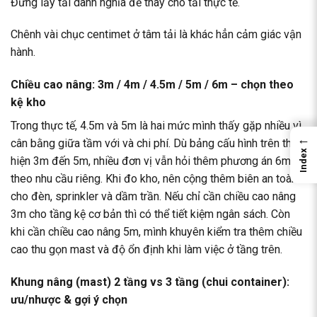
Đừng lấy tải danh nghĩa để thay cho tải thực tế.
Chênh vài chục centimet ở tâm tải là khác hẳn cảm giác vận
hành.
Chiều cao nâng: 3m / 4m / 4.5m / 5m / 6m – chọn theo
kệ kho
Trong thực tế, 4.5m và 5m là hai mức mình thấy gặp nhiều vì
←
cân bằng giữa tầm với và chi phí. Dù bảng cấu hình trên thể
Index
hiện 3m đến 5m, nhiều đơn vị vẫn hỏi thêm phương án 6m
theo nhu cầu riêng. Khi đo kho, nên cộng thêm biên an toàn
cho đèn, sprinkler và dầm trần. Nếu chỉ cần chiều cao nâng
3m cho tầng kệ cơ bản thì có thể tiết kiệm ngân sách. Còn
khi cần chiều cao nâng 5m, mình khuyên kiểm tra thêm chiều
cao thu gọn mast và độ ổn định khi làm việc ở tầng trên.
Khung nâng (mast) 2 tầng vs 3 tầng (chui container):
ưu/nhược & gợi ý chọn