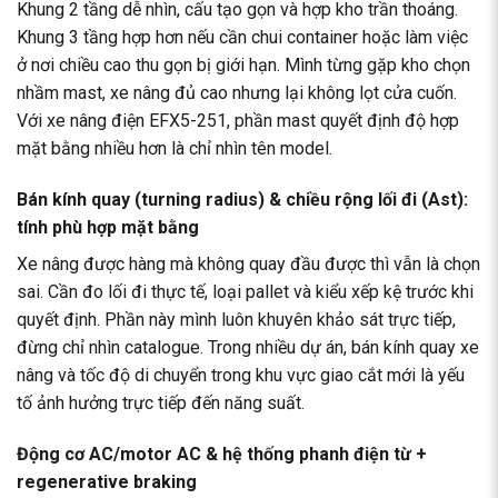
Khung 2 tầng dễ nhìn, cấu tạo gọn và hợp kho trần thoáng.
Khung 3 tầng hợp hơn nếu cần chui container hoặc làm việc
ở nơi chiều cao thu gọn bị giới hạn. Mình từng gặp kho chọn
nhầm mast, xe nâng đủ cao nhưng lại không lọt cửa cuốn.
Với xe nâng điện EFX5-251, phần mast quyết định độ hợp
mặt bằng nhiều hơn là chỉ nhìn tên model.
Bán kính quay (turning radius) & chiều rộng lối đi (Ast):
tính phù hợp mặt bằng
Xe nâng được hàng mà không quay đầu được thì vẫn là chọn
sai. Cần đo lối đi thực tế, loại pallet và kiểu xếp kệ trước khi
quyết định. Phần này mình luôn khuyên khảo sát trực tiếp,
đừng chỉ nhìn catalogue. Trong nhiều dự án, bán kính quay xe
nâng và tốc độ di chuyển trong khu vực giao cắt mới là yếu
tố ảnh hưởng trực tiếp đến năng suất.
Động cơ AC/motor AC & hệ thống phanh điện từ +
regenerative braking