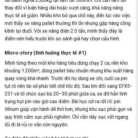
tải danh nghĩa 2500kg tại tâm tải 500mm. Chỉ cần tâm tải
thay đổi vì kiện hàng dài hoặc vượt càng, khả năng nâng
thực tế sẽ giảm. Nhiều kho bỏ qua chỗ này, đến lúc vào việc
mới thấy xe nâng pallet thường thì ổn nhưng gặp hàng cồng
kềnh lại đuối. Với xe nâng điện 2.5 tấn, mình thấy đây là
điểm nên hiểu trước khi so sánh giá hay chọn cấu hình.
Micro-story (tình huống thực tế #1)
Mình từng theo một kho hàng tiêu dùng chạy 2 ca, nền kho
khoảng 1.200m², dùng pallet tiêu chuẩn nhưng khu xuất hàng
quay vòng khá nhanh. Trước đó họ dùng xe chì, cuối ca pin
tụt rõ nên tài xế phải tiết chế tốc độ. Sau khi đổi sang EFX5-
251 và tổ chức sạc bù 20–30 phút giữa ca, xe đỡ hẳn tình
trạng hụt pin vào giờ cao điểm. Bài học rút ra rất rõ: pin
lithium giúp vận hành dễ thở hơn, nhưng khu sạc phải gọn và
quy trình cắm sạc phải nghiêm. Chỉ cần dây sạc vắt ngang
lối đi là rủi ro vẫn còn nguyên.