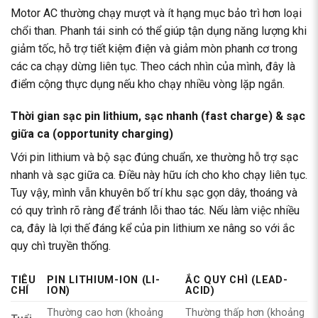
Motor AC thường chạy mượt và ít hạng mục bảo trì hơn loại
chổi than. Phanh tái sinh có thể giúp tận dụng năng lượng khi
giảm tốc, hỗ trợ tiết kiệm điện và giảm mòn phanh cơ trong
các ca chạy dừng liên tục. Theo cách nhìn của mình, đây là
điểm cộng thực dụng nếu kho chạy nhiều vòng lặp ngắn.
Thời gian sạc pin lithium, sạc nhanh (fast charge) & sạc
giữa ca (opportunity charging)
Với pin lithium và bộ sạc đúng chuẩn, xe thường hỗ trợ sạc
nhanh và sạc giữa ca. Điều này hữu ích cho kho chạy liên tục.
Tuy vậy, mình vẫn khuyên bố trí khu sạc gọn dây, thoáng và
có quy trình rõ ràng để tránh lỗi thao tác. Nếu làm việc nhiều
ca, đây là lợi thế đáng kể của pin lithium xe nâng so với ắc
quy chì truyền thống.
TIÊU
PIN LITHIUM-ION (LI-
ẮC QUY CHÌ (LEAD-
CHÍ
ION)
ACID)
Thường cao hơn (khoảng
Thường thấp hơn (khoảng