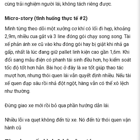
cùng trải nghiệm người lái, không tách riêng được.
Micro-story (tình huống thực tế #2)
Mình từng theo dõi một xưởng cơ khí có lối đi hẹp, khoảng
2,9m, nhiều cua gắt và 3 line đóng gói chạy song song. Tài
xế phản ánh xe cũ vào khu đóng gói hay bị giật khi nhả ga
gấp, nhất là lúc đang giữ pallet linh kiện cao gần 1,6m. Khi
đổi sang mẫu điện có phanh tái sinh đều hơn, họ kiểm soát
tốc độ tốt hơn hẳn. Bài học ở đây là xe tốt giúp thao tác
mượt hơn, nhưng thói quen lái vẫn quyết định nhiều. Nếu tài
xế quen đạp sâu rồi nhả đột ngột, hàng vẫn có thể xô lệch
như thường.
Đừng giao xe mới rồi bỏ qua phần hướng dẫn lái.
Nhiều lỗi va quẹt không đến từ xe. Nó đến từ thói quen vận
hành cũ