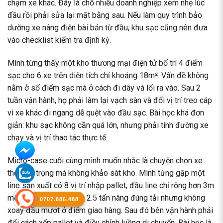
chạm xe khác. Đây là chỗ nhiều doanh nghiệp xem nhẹ lúc
đầu rồi phải sửa lại mặt bằng sau. Nếu làm quy trình bảo
dưỡng xe nâng điện bài bản từ đầu, khu sạc cũng nên đưa
vào checklist kiểm tra định kỳ.
Mình từng thấy một kho thương mại điện tử bố trí 4 điểm
sạc cho 6 xe trên diện tích chỉ khoảng 18m². Vấn đề không
nằm ở số điểm sạc mà ở cách đi dây và lối ra vào. Sau 2
tuần vận hành, họ phải làm lại vạch sàn và đổi vị trí treo cáp
vì xe khác đi ngang dễ quệt vào đầu sạc. Bài học khá đơn
giản: khu sạc không cần quá lớn, nhưng phải tính đường xe
chạy và vị trí thao tác thực tế.
Micro-case cuối cùng mình muốn nhắc là chuyện chọn xe
theo tải trọng mà không khảo sát kho. Mình từng gặp một
line sản xuất có 8 vị trí nhập pallet, đầu line chỉ rộng hơn 3m
một chút, xe nâng điện 2.5 tấn nâng đúng tải nhưng không
0707.886.488
xoay đầu mượt ở điểm giao hàng. Sau đó bên vận hành phải
đổi cách xếp pallet và điều chỉnh luồng di chuyển. Bài học là