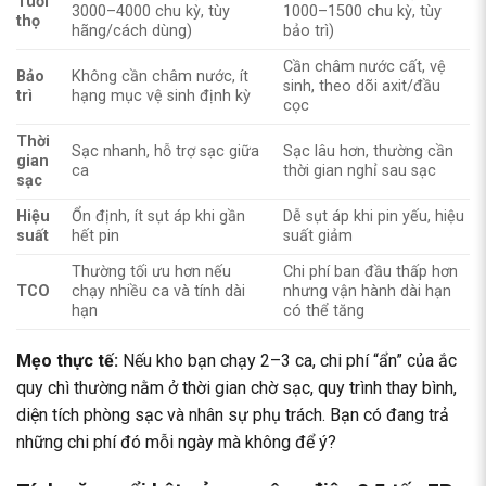
Tuổi
3000–4000 chu kỳ, tùy
1000–1500 chu kỳ, tùy
thọ
hãng/cách dùng)
bảo trì)
Cần châm nước cất, vệ
Bảo
Không cần châm nước, ít
sinh, theo dõi axit/đầu
trì
hạng mục vệ sinh định kỳ
cọc
Thời
Sạc nhanh, hỗ trợ sạc giữa
Sạc lâu hơn, thường cần
gian
ca
thời gian nghỉ sau sạc
sạc
Hiệu
Ổn định, ít sụt áp khi gần
Dễ sụt áp khi pin yếu, hiệu
suất
hết pin
suất giảm
Thường tối ưu hơn nếu
Chi phí ban đầu thấp hơn
TCO
chạy nhiều ca và tính dài
nhưng vận hành dài hạn
hạn
có thể tăng
Mẹo thực tế:
Nếu kho bạn chạy 2–3 ca, chi phí “ẩn” của ắc
quy chì thường nằm ở thời gian chờ sạc, quy trình thay bình,
diện tích phòng sạc và nhân sự phụ trách. Bạn có đang trả
những chi phí đó mỗi ngày mà không để ý?