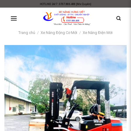
Skip
HOTLINE 24/7 : 0707.886.488 [Ms Quyên]
to
content
Trang chủ
/
Xe Nâng Động Cơ Mới
/
Xe Nâng Điện Mới