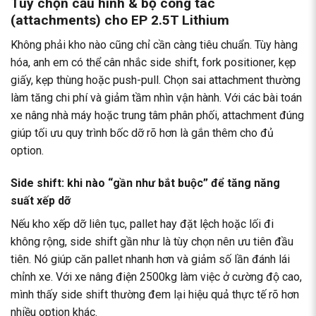
Tùy chọn cấu hình & bộ công tác
(attachments) cho EP 2.5T Lithium
Không phải kho nào cũng chỉ cần càng tiêu chuẩn. Tùy hàng
hóa, anh em có thể cân nhắc side shift, fork positioner, kẹp
giấy, kẹp thùng hoặc push-pull. Chọn sai attachment thường
làm tăng chi phí và giảm tầm nhìn vận hành. Với các bài toán
xe nâng nhà máy hoặc trung tâm phân phối, attachment đúng
giúp tối ưu quy trình bốc dỡ rõ hơn là gắn thêm cho đủ
option.
Side shift: khi nào “gần như bắt buộc” để tăng năng
suất xếp dỡ
Nếu kho xếp dỡ liên tục, pallet hay đặt lệch hoặc lối đi
không rộng, side shift gần như là tùy chọn nên ưu tiên đầu
tiên. Nó giúp căn pallet nhanh hơn và giảm số lần đánh lái
chỉnh xe. Với xe nâng điện 2500kg làm việc ở cường độ cao,
mình thấy side shift thường đem lại hiệu quả thực tế rõ hơn
nhiều option khác.