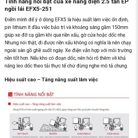
Tính năng nổi bật của xe nâng điện 2.5 tấn EP
ngồi lái EFX5-251
Điểm mình để ý ở dòng EFX5 là hiệu suất làm việc ổn định,
pin lithium ít đầu việc bảo trì và khoảng sáng gầm 150mm
giúp xe đỡ cạ gầm khi qua nền xấu, gờ cửa hoặc dốc nhẹ.
Nhưng nói thật, đi được nền xấu không có nghĩa là nên chạy
ngoài sân gồ ghề suốt ngày. Xe điện vẫn hợp với môi trường
nền tốt hơn. Nếu kho có đoạn dốc, nên hỏi rõ thêm về khả
năng leo dốc theo tải thực tế chứ đừng nghe mô tả chung.
Hiệu suất cao – Tăng năng suất làm việc