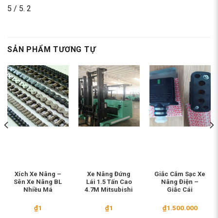
5
/ 5.
2
SẢN PHẨM TƯƠNG TỰ
Xích Xe Nâng –
Xe Nâng Đứng
Giắc Cắm Sạc Xe
Sên Xe Nâng BL
Lái 1.5 Tấn Cao
Nâng Điện –
Nhiều Má
4.7M Mitsubishi
Giắc Cái
₫
1
₫
1
₫
1.500.000