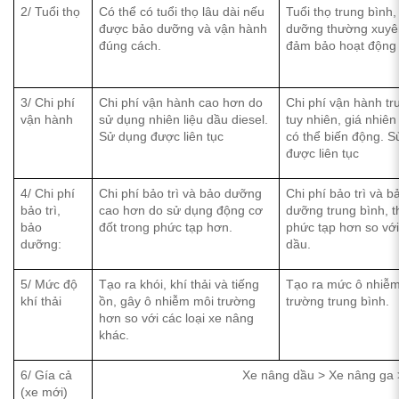
2/ Tuổi thọ
Có thể có tuổi thọ lâu dài nếu
Tuổi thọ trung bình
được bảo dưỡng và vận hành
dưỡng thường xuyê
đúng cách.
đảm bảo hoạt động 
3/ Chi phí
Chi phí vận hành cao hơn do
Chi phí vận hành tr
vận hành
sử dụng nhiên liệu dầu diesel.
tuy nhiên, giá nhiên
Sử dụng được liên tục
có thể biến động. 
được liên tục
4/ Chi phí
Chi phí bảo trì và bảo dưỡng
Chi phí bảo trì và b
bảo trì,
cao hơn do sử dụng động cơ
dưỡng trung bình, t
bảo
đốt trong phức tạp hơn.
phức tạp hơn so vớ
dưỡng:
dầu.
5/ Mức độ
Tạo ra khói, khí thải và tiếng
Tạo ra mức ô nhiễ
khí thải
ồn, gây ô nhiễm môi trường
trường trung bình.
hơn so với các loại xe nâng
khác.
6/ Gía cả
Xe nâng dầu > Xe nâng ga 
(xe mới)