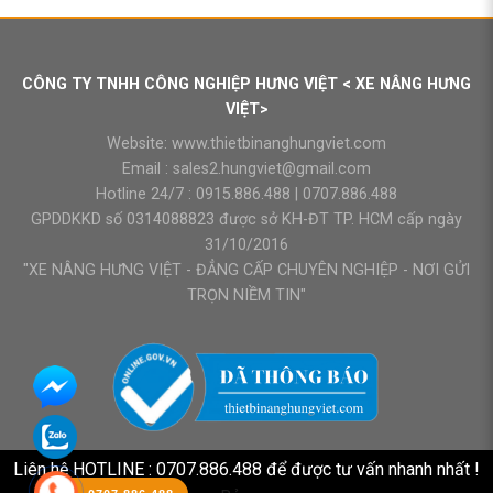
CÔNG TY TNHH CÔNG NGHIỆP HƯNG VIỆT < XE NÂNG HƯNG
VIỆT>
Website:
www.thietbinanghungviet.com
Email :
sales2.hungviet@gmail.com
Hotline 24/7 :
0915.886.488
|
0707.886.488
GPDDKKD số 0314088823 được sở KH-ĐT TP. HCM cấp ngày
31/10/2016
"XE NÂNG HƯNG VIỆT - ĐẲNG CẤP CHUYÊN NGHIỆP - NƠI GỬI
TRỌN NIỀM TIN"
Liên hệ HOTLINE : 0707.886.488 để được tư vấn nhanh nhất !