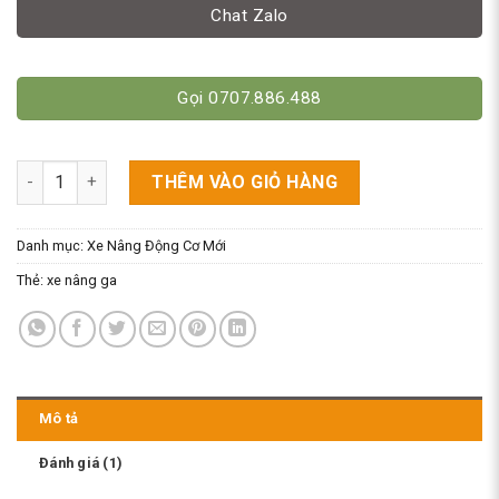
Chat Zalo
Gọi 0707.886.488
Xe Nâng Ga 2500Kg Model FGL25 Hiệu Niuli Mới số lượng
THÊM VÀO GIỎ HÀNG
Danh mục:
Xe Nâng Động Cơ Mới
Thẻ:
xe nâng ga
Mô tả
Đánh giá (1)