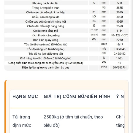
HẠNG MỤC
GIÁ TRỊ CÔNG BỐ/ĐIỂN HÌNH
Ý NGHĨ
Tải trọng
2500kg (ở tâm tải chuẩn, theo
Chỉ đúng
định mức
biểu đồ)
tăng tâm