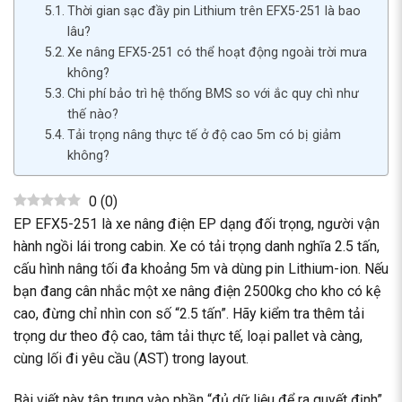
Thời gian sạc đầy pin Lithium trên EFX5-251 là bao
lâu?
Xe nâng EFX5-251 có thể hoạt động ngoài trời mưa
không?
Chi phí bảo trì hệ thống BMS so với ắc quy chì như
thế nào?
Tải trọng nâng thực tế ở độ cao 5m có bị giảm
không?
0
(
0
)
EP EFX5-251 là xe nâng điện EP dạng đối trọng, người vận
hành ngồi lái trong cabin. Xe có tải trọng danh nghĩa 2.5 tấn,
cấu hình nâng tối đa khoảng 5m và dùng pin Lithium-ion. Nếu
bạn đang cân nhắc một xe nâng điện 2500kg cho kho có kệ
cao, đừng chỉ nhìn con số “2.5 tấn”. Hãy kiểm tra thêm tải
trọng dư theo độ cao, tâm tải thực tế, loại pallet và càng,
cùng lối đi yêu cầu (AST) trong layout.
Bài viết này tập trung vào phần “đủ dữ liệu để ra quyết định”.