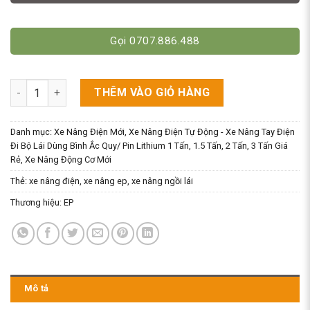
Gọi 0707.886.488
Xe Nâng Điện 2500kg Cao 5m Efx5-251 Hiệu Ep - Pin Lithium s
THÊM VÀO GIỎ HÀNG
Danh mục:
Xe Nâng Điện Mới
,
Xe Nâng Điện Tự Động - Xe Nâng Tay Điện
Đi Bộ Lái Dùng Bình Ắc Quy/ Pin Lithium 1 Tấn, 1.5 Tấn, 2 Tấn, 3 Tấn Giá
Rẻ
,
Xe Nâng Động Cơ Mới
Thẻ:
xe nâng điện
,
xe nâng ep
,
xe nâng ngồi lái
Thương hiệu:
EP
Mô tả