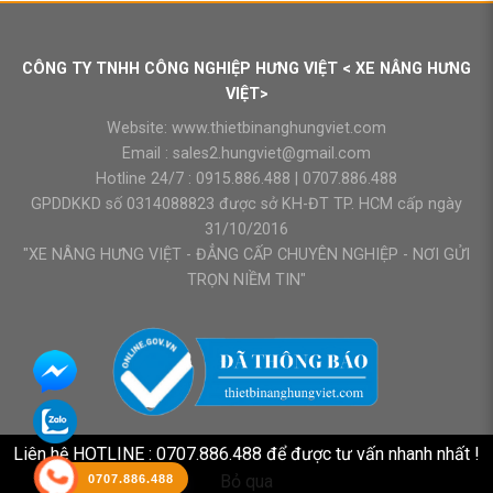
CÔNG TY TNHH CÔNG NGHIỆP HƯNG VIỆT < XE NÂNG HƯNG
VIỆT>
Website:
www.thietbinanghungviet.com
Email :
sales2.hungviet@gmail.com
Hotline 24/7 :
0915.886.488
|
0707.886.488
GPDDKKD số 0314088823 được sở KH-ĐT TP. HCM cấp ngày
31/10/2016
"XE NÂNG HƯNG VIỆT - ĐẲNG CẤP CHUYÊN NGHIỆP - NƠI GỬI
TRỌN NIỀM TIN"
Liên hệ HOTLINE : 0707.886.488 để được tư vấn nhanh nhất !
Bỏ qua
0707.886.488