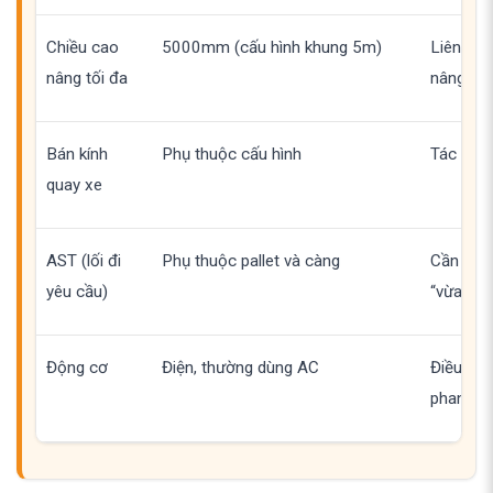
Chiều cao
5000mm (cấu hình khung 5m)
Liên qua
nâng tối đa
nâng ca
Bán kính
Phụ thuộc cấu hình
Tác động
quay xe
AST (lối đi
Phụ thuộc pallet và càng
Cần tính
yêu cầu)
“vừa lý t
Động cơ
Điện, thường dùng AC
Điều khi
phanh, t