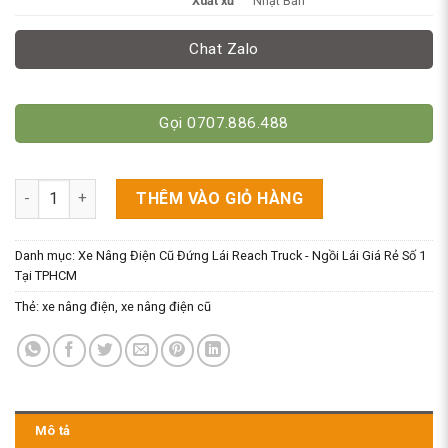
Xuất xứ
Nhật Bản
Chat Zalo
Gọi 0707.886.488
Xe Nâng Điện 900kg Hiệu Komatsu Nhỏ Gọn số lượng
THÊM VÀO GIỎ HÀNG
Danh mục:
Xe Nâng Điện Cũ Đứng Lái Reach Truck - Ngồi Lái Giá Rẻ Số 1
Tại TPHCM
Thẻ:
xe nâng điện
,
xe nâng điện cũ
Mô tả