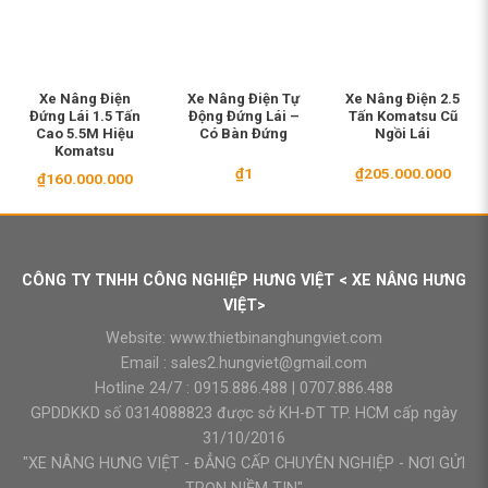
Xe Nâng Điện
Xe Nâng Điện Tự
Xe Nâng Điện 2.5
Đứng Lái 1.5 Tấn
Động Đứng Lái –
Tấn Komatsu Cũ
Cao 5.5M Hiệu
Có Bàn Đứng
Ngồi Lái
Komatsu
₫
1
₫
205.000.000
₫
160.000.000
CÔNG TY TNHH CÔNG NGHIỆP HƯNG VIỆT < XE NÂNG HƯNG
VIỆT>
Website:
www.thietbinanghungviet.com
Email :
sales2.hungviet@gmail.com
Hotline 24/7 :
0915.886.488
|
0707.886.488
GPDDKKD số 0314088823 được sở KH-ĐT TP. HCM cấp ngày
31/10/2016
"XE NÂNG HƯNG VIỆT - ĐẲNG CẤP CHUYÊN NGHIỆP - NƠI GỬI