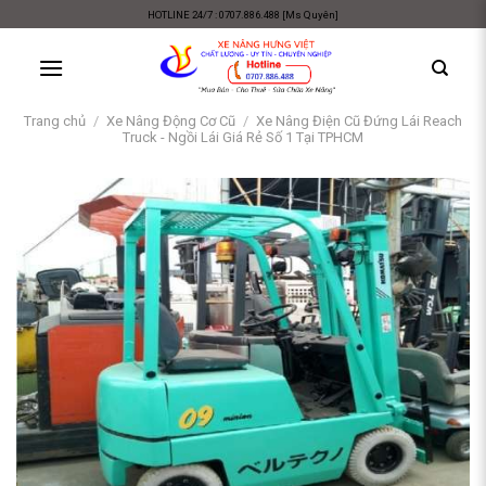
Skip
HOTLINE 24/7 : 0707.886.488 [Ms Quyên]
to
content
Trang chủ
/
Xe Nâng Động Cơ Cũ
/
Xe Nâng Điện Cũ Đứng Lái Reach
Truck - Ngồi Lái Giá Rẻ Số 1 Tại TPHCM