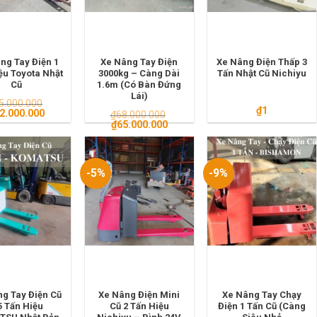
ng Tay Điện 1
Xe Nâng Tay Điện
Xe Nâng Điện Thấp 3
ệu Toyota Nhật
3000kg – Càng Dài
Tấn Nhật Cũ Nichiyu
Cũ
1.6m (Có Bàn Đứng
Lái)
5.000.000
₫
1
á
Giá
2.000.000
₫
68.000.000
c
hiện
Giá
Giá
₫
65.000.000
tại
gốc
hiện
5.000.000.
là:
là:
tại
₫32.000.000.
₫68.000.000.
là:
₫65.000.000.
-5%
-9%
g Tay Điện Cũ
Xe Nâng Điện Mini
Xe Nâng Tay Chạy
5 Tấn Hiệu
Cũ 2 Tấn Hiệu
Điện 1 Tấn Cũ (Càng