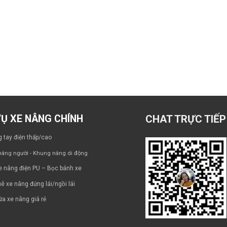
VỤ XE NÂNG CHÍNH
CHAT TRỰC TIẾP
 tay điện thấp/cao
âng người - Khung nâng di động
e nâng điện PU – Bọc bánh xe
ê xe nâng đứng lái/ngồi lái
a xe nâng giá rẻ