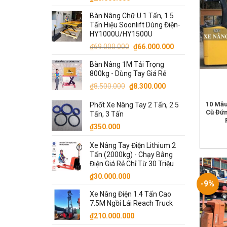
Bàn Nâng Chữ U 1 Tấn, 1.5
Tấn Hiệu Soonlift Dùng Điện-
HY1000U/HY1500U
Giá
Giá
₫
69.000.000
₫
66.000.000
gốc
hiện
Bàn Nâng 1M Tải Trọng
là:
tại
800kg - Dùng Tay Giá Rẻ
₫69.000.000.
là:
Giá
Giá
₫
8.500.000
₫
8.300.000
₫66.000.000.
gốc
hiện
10 Mẫu
Phốt Xe Nâng Tay 2 Tấn, 2.5
là:
tại
Cũ Đứn
Tấn, 3 Tấn
₫8.500.000.
là:
₫
350.000
₫8.300.000.
Xe Nâng Tay Điện Lithium 2
Tấn (2000kg) - Chạy Bằng
Điện Giá Rẻ Chỉ Từ 30 Triệu
₫
30.000.000
-9%
Xe Nâng Điện 1.4 Tấn Cao
7.5M Ngồi Lái Reach Truck
₫
210.000.000