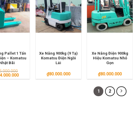
g Pallet 1 Tấn
Xe Nâng 900kg (9 Tạ)
Xe Nâng Điện 900kg
iện – Komatsu
Komatsu Điện Ngồi
Hiệu Komatsu Nhỏ
Nhật Bãi
Lái
Gọn
5.000.000
₫
80.000.000
₫
80.000.000
á
Giá
4.000.000
c
hiện
tại
5.000.000.
là:
1
2
₫34.000.000.