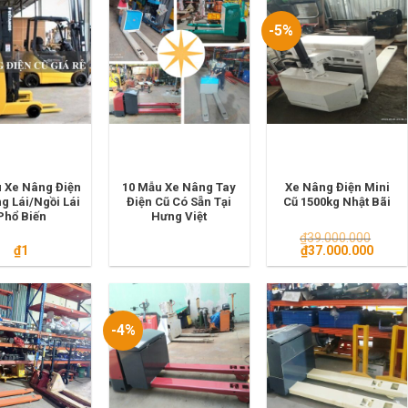
-5%
 Xe Nâng Điện
10 Mẫu Xe Nâng Tay
Xe Nâng Điện Mini
g Lái/Ngồi Lái
Điện Cũ Có Sẵn Tại
Cũ 1500kg Nhật Bãi
Phổ Biến
Hưng Việt
₫
39.000.000
Giá
Giá
₫
1
₫
37.000.000
gốc
hiện
là:
tại
₫39.000.000.
là:
₫37.0
-4%