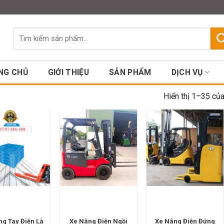
Assign a menu in Theme Option
Tìm
kiếm:
NG CHỦ
GIỚI THIỆU
SẢN PHẨM
DỊCH VỤ
Hiển thị 1–35 của
g Tay Điện Là
Xe Nâng Điện Ngồi
Xe Nâng Điện Đứng