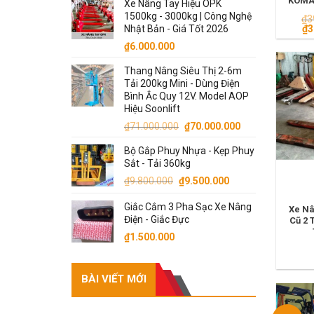
KOMA
Xe Nâng Tay Hiệu OPK
1500kg - 3000kg | Công Nghệ
₫
3
Gi
Nhật Bản - Giá Tốt 2026
₫
3
gố
₫
6.000.000
là:
₫3
Thang Nâng Siêu Thị 2-6m
Tải 200kg Mini - Dùng Điện
Bình Ắc Quy 12V. Model AOP
Hiệu Soonlift
Giá
Giá
₫
71.000.000
₫
70.000.000
gốc
hiện
Bộ Gắp Phuy Nhựa - Kẹp Phuy
là:
tại
Sắt - Tải 360kg
₫71.000.000.
là:
Giá
Giá
₫
9.800.000
₫
9.500.000
₫70.000.000.
gốc
hiện
Giắc Cắm 3 Pha Sạc Xe Nâng
là:
tại
Xe Nâ
Điện - Giắc Đực
Cũ 2 
₫9.800.000.
là:
₫
1.500.000
₫9.500.000.
BÀI VIẾT MỚI