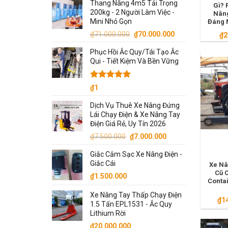
Thang Nâng 4m5 Tải Trọng
là:
tại
Gì? 
200kg - 2 Người Làm Việc -
Nâng
₫5.300.000.
là:
Mini Nhỏ Gọn
Đáng 
₫5.000.000.
Giá
Giá
₫
71.000.000
₫
70.000.000
₫
2
gốc
hiện
Phục Hồi Ắc Quy/Tái Tạo Ắc
là:
tại
Qui - Tiết Kiệm Và Bền Vững
₫71.000.000.
là:
₫70.000.000.
Được xếp
₫
1
hạng
5.00
5 sao
Dịch Vụ Thuê Xe Nâng Đứng
Lái Chạy Điện & Xe Nâng Tay
Điện Giá Rẻ, Uy Tín 2026
Giá
Giá
₫
7.500.000
₫
7.000.000
gốc
hiện
Giắc Cắm Sạc Xe Nâng Điện -
là:
tại
Giắc Cái
Xe Nâ
₫7.500.000.
là:
Cũ 
₫
1.500.000
₫7.000.000.
Conta
Xe Nâng Tay Thấp Chạy Điện
₫
1
1.5 Tấn EPL1531 - Ắc Quy
Lithium Rời
₫
20.000.000