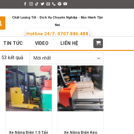
s > Menus
Languages
Chất Lượng Tốt - Dịch Vụ Chuyên Nghiệp - Bảo Hành Tận
Nơi
Hotline 24/7: 0707.886.488
TIN TỨC
VIDEO
LIÊN HỆ
 53 kết quả
Xe Nâng Điện 1.5 Tấn
Xe Nâng Điện Kéo