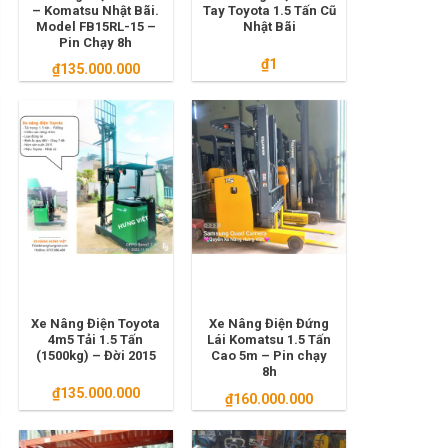
– Komatsu Nhật Bãi.
Tay Toyota 1.5 Tấn Cũ
Model FB15RL-15 –
Nhật Bãi
Pin Chạy 8h
₫
1
₫
135.000.000
Xe Nâng Điện Toyota
Xe Nâng Điện Đứng
4m5 Tải 1.5 Tấn
Lái Komatsu 1.5 Tấn
(1500kg) – Đời 2015
Cao 5m – Pin chạy
8h
₫
135.000.000
₫
160.000.000