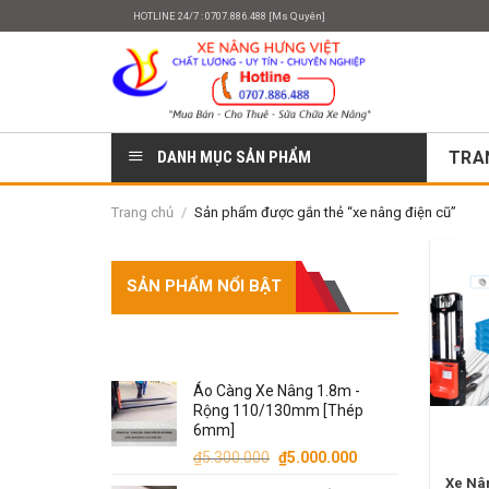
Skip
HOTLINE 24/7 : 0707.886.488 [Ms Quyên]
to
content
DANH MỤC SẢN PHẨM
TRA
Trang chủ
/
Sản phẩm được gắn thẻ “xe nâng điện cũ”
SẢN PHẨM NỔI BẬT
SẢN PHẨM
Áo Càng Xe Nâng 1.8m -
Rộng 110/130mm [Thép
6mm]
Giá
Giá
₫
5.300.000
₫
5.000.000
gốc
hiện
Xe Nân