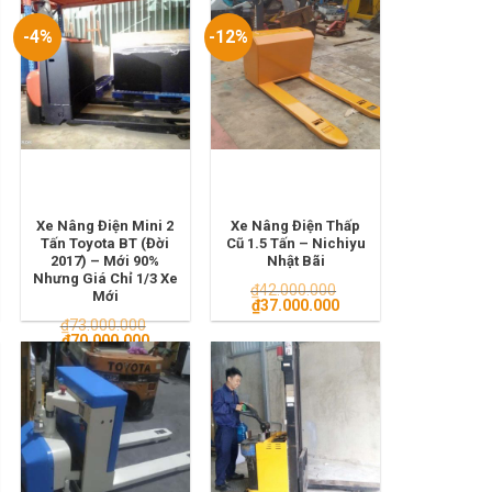
-4%
-12%
Xe Nâng Điện Mini 2
Xe Nâng Điện Thấp
Tấn Toyota BT (Đời
Cũ 1.5 Tấn – Nichiyu
2017) – Mới 90%
Nhật Bãi
Nhưng Giá Chỉ 1/3 Xe
₫
42.000.000
Mới
Giá
Giá
₫
37.000.000
gốc
hiện
₫
73.000.000
là:
tại
Giá
Giá
₫
70.000.000
₫42.000.000.
là:
gốc
hiện
00.000.
₫37.000.000.
là:
tại
₫73.000.000.
là:
₫70.000.000.