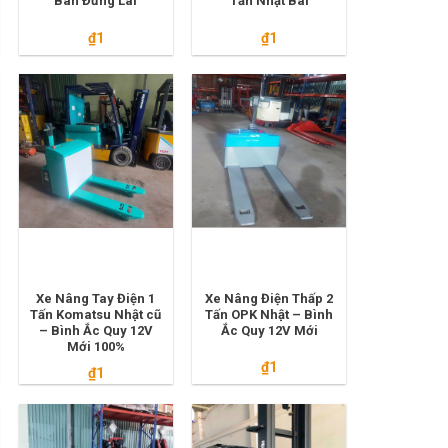
Bàn Đứng Lái
Tấn Nhật Bãi
₫
1
₫
1
00.000.
Xe Nâng Tay Điện 1
Xe Nâng Điện Thấp 2
Tấn Komatsu Nhật cũ
Tấn OPK Nhật – Bình
– Bình Ắc Quy 12V
Ắc Quy 12V Mới
Mới 100%
₫
1
₫
1
00.000.