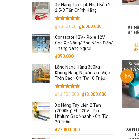
Xe Nâng Tay Opk Nhật Bản 2-
2.5-3 Tấn Chính Hãng
Được xếp
Giá
Giá
₫
6.300.000
₫
6.000.000
Xe Nâ
hạng
5.00
gốc
hiện
Tấn Hi
5 sao
Contactor 12V - Rơ le 12V
là:
tại
Cho Xe Nâng/ Bàn Nâng Điện/
₫6.300.000.
là:
₫
3
Thang Nâng Người
Gi
₫
3
₫6.000.000.
gố
₫
850.000
là:
₫3
Lồng Nâng Hàng 300kg -
Khung Nâng Người Làm Việc
-5%
Trên Cao - Chỉ Từ 10 Triệu
Được xếp
Giá
Giá
₫
13.500.000
₫
13.000.000
hạng
5.00
gốc
hiện
5 sao
Xe Nâng Tay Điện 2 Tấn
là:
tại
(2000kg) EPT20V - Pin
₫13.500.000.
là:
Lithium Sạc Nhanh - Chỉ Từ
₫13.000.000.
20 Triệu
Xe Nân
₫
27.000.000
1.