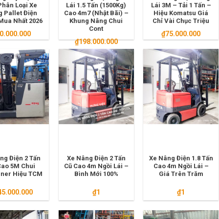
Phân Loại Xe
Lái 1.5 Tấn (1500Kg)
Lái 3M – Tải 1 Tấn –
 Pallet Điện
Cao 4m7 (Nhật Bãi) –
Hiệu Komatsu Giá
Mua Nhất 2026
Khung Nâng Chui
Chỉ Vài Chục Triệu
Cont
0.000.000
₫
75.000.000
₫
198.000.000
ng Điện 2 Tấn
Xe Nâng Điện 2 Tấn
Xe Nâng Điện 1.8 Tấn
Cao 5M Chui
Cũ Cao 4m Ngồi Lái –
Cao 4m Ngồi Lái –
iner Hiệu TCM
Bình Mới 100%
Giá Trên Trăm
45.000.000
₫
1
₫
1