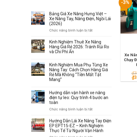
RECENT POSTS
-3%
Bảng Giá Xe Nâng Hưng Việt –
Xe Nâng Tay, Nâng Điện, Ngồi Lái
(2026)
ở
Chức năng bình luận bị tắt
Bảng
Giá
Kinh Nghiệm Thuê Xe Nâng
Xe
Hàng Giá Rẻ 2026: Tránh Rủi Ro
Nâng
và Chi Phí Ẩn
Xe Nân
Hưng
Chạy Đ
Việt
Kinh Nghiệm Mua Phụ Tùng Xe
–
Nâng Tay: Cách Chọn Hàng Giá
Xe
₫
3
Rẻ Mà Không “Tiền Mất Tật
Gi
Nâng
₫
3
Mang”
gố
Tay,
là:
Nâng
₫3
Hướng dẫn vận hành xe nâng
Điện,
điện tự leo: Quy trình 4 bước an
Ngồi
toàn
Lái
(2026)
ở
Chức năng bình luận bị tắt
Hướng
dẫn
Hướng Dẫn Lái Xe Nâng Tay Điện
vận
EP EPT15-EZ – Kinh Nghiệm
hành
Thực Tế Từ Người Vận Hành
xe