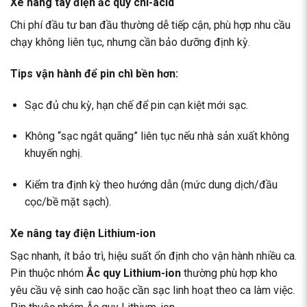
Xe nâng tay điện ắc quy chì-acid
Chi phí đầu tư ban đầu thường dễ tiếp cận, phù hợp nhu cầu
chạy không liên tục, nhưng cần bảo dưỡng định kỳ.
Tips vận hành để pin chì bền hơn:
Sạc đủ chu kỳ, hạn chế để pin cạn kiệt mới sạc.
Không “sạc ngắt quãng” liên tục nếu nhà sản xuất không
khuyến nghị.
Kiểm tra định kỳ theo hướng dẫn (mức dung dịch/đầu
cọc/bề mặt sạch).
Xe nâng tay điện Lithium-ion
Sạc nhanh, ít bảo trì, hiệu suất ổn định cho vận hành nhiều ca.
Pin thuộc nhóm
Ắc quy Lithium-ion
thường phù hợp kho
yêu cầu vệ sinh cao hoặc cần sạc linh hoạt theo ca làm việc.