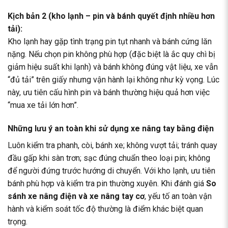
Kịch bản 2 (kho lạnh – pin và bánh quyết định nhiều hơn
tải):
Kho lạnh hay gặp tình trạng pin tụt nhanh và bánh cứng lăn
nặng. Nếu chọn pin không phù hợp (đặc biệt là ắc quy chì bị
giảm hiệu suất khi lạnh) và bánh không đúng vật liệu, xe vẫn
“đủ tải” trên giấy nhưng vận hành lại không như kỳ vọng. Lúc
này, ưu tiên cấu hình pin và bánh thường hiệu quả hơn việc
“mua xe tải lớn hơn”.
Những lưu ý an toàn khi sử dụng xe nâng tay bằng điện
Luôn kiểm tra phanh, còi, bánh xe; không vượt tải; tránh quay
đầu gấp khi sàn trơn; sạc đúng chuẩn theo loại pin; không
để người đứng trước hướng di chuyển. Với kho lạnh, ưu tiên
bánh phù hợp
và kiểm tra pin thường xuyên. Khi đánh giá
So
sánh xe nâng điện và xe nâng tay cơ
, yếu tố an toàn vận
hành và kiểm soát tốc độ thường là điểm khác biệt quan
trọng.