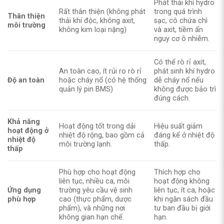
Phát thải khí hydro
Rất thân thiện (không phát
trong quá trình
Thân thiện
thải khí độc, không axit,
sạc, có chứa chì
môi trường
không kim loại nặng)
và axit, tiềm ẩn
nguy cơ ô nhiễm.
Có thể rò rỉ axit,
An toàn cao, ít rủi ro rò rỉ
phát sinh khí hydro
Độ an toàn
hoặc cháy nổ (có hệ thống
dễ cháy nổ nếu
quản lý pin BMS)
không được bảo trì
đúng cách.
Khả năng
Hoạt động tốt trong dải
Hiệu suất giảm
hoạt động ở
nhiệt độ rộng, bao gồm cả
đáng kể ở nhiệt độ
nhiệt độ
môi trường lạnh.
thấp.
thấp
Phù hợp cho hoạt động
Thích hợp cho
liên tục, nhiều ca, môi
hoạt động không
Ứng dụng
trường yêu cầu vệ sinh
liên tục, ít ca, hoặc
phù hợp
cao (thực phẩm, dược
khi ngân sách đầu
phẩm), và những nơi
tư ban đầu bị giới
không gian hạn chế.
hạn.