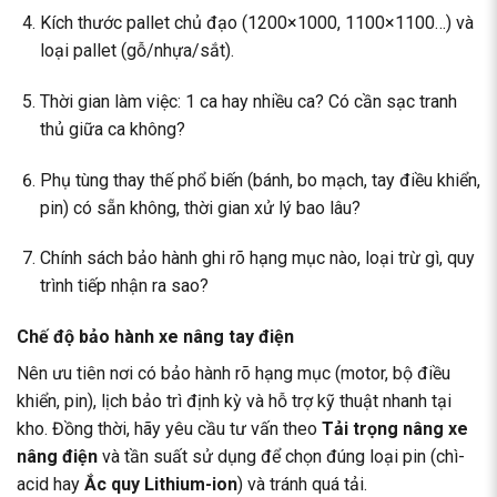
Kích thước pallet chủ đạo (1200×1000, 1100×1100…) và
loại pallet (gỗ/nhựa/sắt).
Thời gian làm việc: 1 ca hay nhiều ca? Có cần sạc tranh
thủ giữa ca không?
Phụ tùng thay thế phổ biến (bánh, bo mạch, tay điều khiển,
pin) có sẵn không, thời gian xử lý bao lâu?
Chính sách bảo hành ghi rõ hạng mục nào, loại trừ gì, quy
trình tiếp nhận ra sao?
Chế độ bảo hành xe nâng tay điện
Nên ưu tiên nơi có bảo hành rõ hạng mục (motor, bộ điều
khiển, pin), lịch bảo trì định kỳ và hỗ trợ kỹ thuật nhanh tại
kho. Đồng thời, hãy yêu cầu tư vấn theo
Tải trọng nâng xe
nâng điện
và tần suất sử dụng để chọn đúng loại pin (chì-
acid hay
Ắc quy Lithium-ion
) và tránh quá tải.