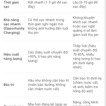
Thời gian
Rất nhanh (1-3 giờ để sạc
Lâu (6-10 giờ để
sạc
đầy)
sạc đầy)
Không khuyến
Khả năng
Có thể sạc nhanh trong
khích sạc nhanh
sạc nhanh
thời gian nghỉ ngắn mà
hoặc sạc ngắt
(Opportunity
không ảnh hưởng đến tuổi
quãng vì sẽ làm
Charging)
thọ pin.
giảm tuổi thọ pin.
Thấp hơn (hiệu
suất chuyển đổi
Cao (hiệu suất chuyển đổi
Hiệu suất
70-85%, nhiều
>95%, ít hao phí năng
năng lượng
năng lượng bị hao
lượng)
phí dưới dạng
nhiệt)
Cần bảo trì định kỳ
Hầu như không cần bảo trì
(châm nước cất,
Bảo trì
(miễn bảo dưỡng, không
vệ sinh, kiểm tra
cần châm nước cất)
nồng độ axit)
Nặng, cồng kềnh
Nhẹ hơn đáng kể (giúp xe