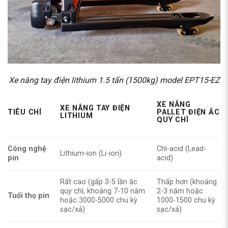
Xe nâng tay điện lithium 1.5 tấn (1500kg) model EPT15-EZ
XE NÂNG
XE NÂNG TAY ĐIỆN
TIÊU CHÍ
PALLET ĐIỆN ẮC
LITHIUM
QUY CHÌ
Công nghệ
Chì-acid (Lead-
Lithium-ion (Li-ion)
pin
acid)
Rất cao (gấp 3-5 lần ắc
Thấp hơn (khoảng
quy chì, khoảng 7-10 năm
2-3 năm hoặc
Tuổi thọ pin
hoặc 3000-5000 chu kỳ
1000-1500 chu kỳ
sạc/xả)
sạc/xả)