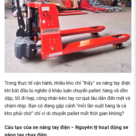
Trong thực tế vận hành, nhiều kho chỉ “thấy” xe nâng tay điện
khi bắt đầu bị nghẽn ở khâu luân chuyển pallet: hàng về dồn
dập, lối đi hẹp, công nhân kéo tay cơ quá lâu dẫn đến mệt và
chậm nhịp. Bạn có đang gặp cảnh “mỗi lần xuất hàng là cả
kho phải chờ” chỉ vì di chuyển pallet mất thời gian không?
Cấu tạo của xe nâng tay điện – Nguyên lý hoạt động xe
nâng tay chạy điện