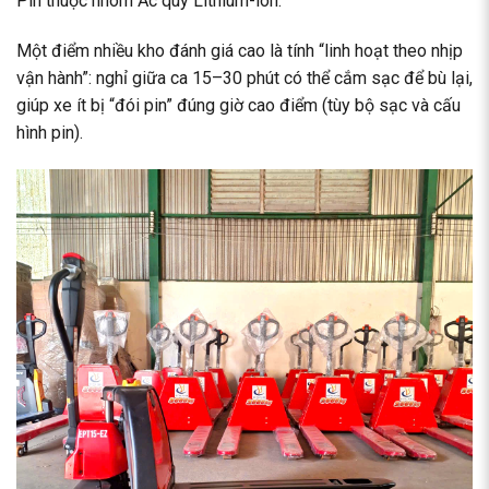
Pin thuộc nhóm Ắc quy Lithium-ion
.
Một điểm nhiều kho đánh giá cao là tính “linh hoạt theo nhịp
vận hành”: nghỉ giữa ca 15–30 phút có thể cắm sạc để bù lại,
giúp xe ít bị “đói pin” đúng giờ cao điểm (tùy bộ sạc và cấu
hình pin).