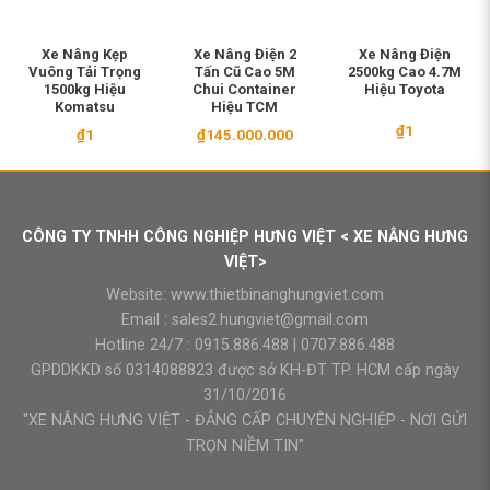
Xe Nâng Kẹp
Xe Nâng Điện 2
Xe Nâng Điện
Vuông Tải Trọng
Tấn Cũ Cao 5M
2500kg Cao 4.7M
1500kg Hiệu
Chui Container
Hiệu Toyota
Komatsu
Hiệu TCM
₫
1
₫
1
₫
145.000.000
CÔNG TY TNHH CÔNG NGHIỆP HƯNG VIỆT < XE NÂNG HƯNG
VIỆT>
Website:
www.thietbinanghungviet.com
Email :
sales2.hungviet@gmail.com
Hotline 24/7 :
0915.886.488
|
0707.886.488
GPDDKKD số 0314088823 được sở KH-ĐT TP. HCM cấp ngày
31/10/2016
"XE NÂNG HƯNG VIỆT - ĐẲNG CẤP CHUYÊN NGHIỆP - NƠI GỬI
TRỌN NIỀM TIN"