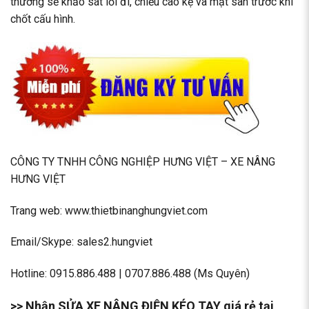
thường sẽ khảo sát lối đi, chiều cao kệ và mặt sàn trước khi
chốt cấu hình.
CÔNG TY TNHH CÔNG NGHIỆP HƯNG VIỆT – XE NÂNG
HƯNG VIỆT
Trang web:
www.thietbinanghungviet.com
Email/Skype: sales2.hungviet
Hotline:
0915.886.488
|
0707.886.488
(Ms Quyên)
>> Nhận SỬA XE NÂNG ĐIỆN KÉO TAY giá rẻ tại