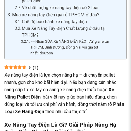
pallet điện:
Về chất lượng xe nâng tay điện có 2 loại
Mua xe nâng tay điện giá rẻ TPHCM ở đâu?
Chế độ bảo hành xe nâng tay điện
Mua Xe Nâng Tay Điện Chất Lượng ở đâu tại
TP.HCM?
>> Nhận SỬA XE NÂNG ĐIỆN KÉO TAY giá rẻ tại
TP.HCM, Bình Dương, Đồng Nai với giá tốt
nhất.idoưoơn
5
(
1
)
Xe nâng tay điện là lựa chọn nâng hạ – di chuyển pallet
nhanh, gọn cho kho bãi hiện đại. Nếu bạn đang cân nhắc
nâng cấp từ xe tay cơ sang
xe nâng điện thấp
hoặc
Xe
Nâng Pallet Điện
, bài viết này giúp bạn hiểu đúng, chọn
đúng loại và tối ưu chi phí vận hành, đồng thời nắm rõ
Phân
Loại Xe Nâng Điện
theo nhu cầu thực tế.
Xe Nâng Tay Điện Là Gì? Giải Pháp Nâng Hạ