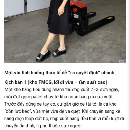
Một vài tình huống thực tế dễ “ra quyết định” nhanh
Kịch bản 1 (kho FMCG, lối đi vừa – tần suất cao):
Một kho hàng tiêu dùng nhanh thường xuất 2–3 đợt/ngày,
mỗi đợt gom pallet chạy từ khu soạn hàng ra cửa xuất.
Trước đây dùng xe tay cơ, cứ gần giờ xe tải tới là cả kho
“dồn lực kéo”, vừa mệt vừa dễ va quẹt. Khi chuyển sang xe
nâng điện thấp dắt bộ, nhịp xuất hàng đều hơn vì mỗi lượt di
chuyển ổn định, ít phụ thuộc sức người.