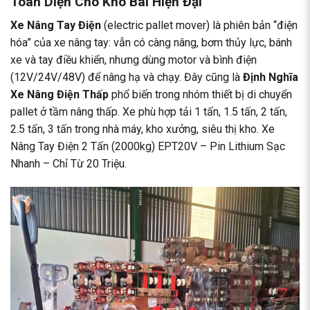
Toàn Diện Cho Kho Bãi Hiện Đại
Xe Nâng Tay Điện
(electric pallet mover) là phiên bản “điện
hóa” của xe nâng tay: vẫn có càng nâng, bơm thủy lực, bánh
xe và tay điều khiển, nhưng dùng motor và bình điện
(12V/24V/48V) để nâng hạ và chạy. Đây cũng là
Định Nghĩa
Xe Nâng Điện Thấp
phổ biến trong nhóm thiết bị di chuyển
pallet ở tầm nâng thấp. Xe phù hợp tải 1 tấn, 1.5 tấn, 2 tấn,
2.5 tấn, 3 tấn trong nhà máy, kho xưởng, siêu thị kho.
Xe
Nâng Tay Điện 2 Tấn (2000kg) EPT20V – Pin Lithium Sạc
Nhanh – Chỉ Từ 20 Triệu
.