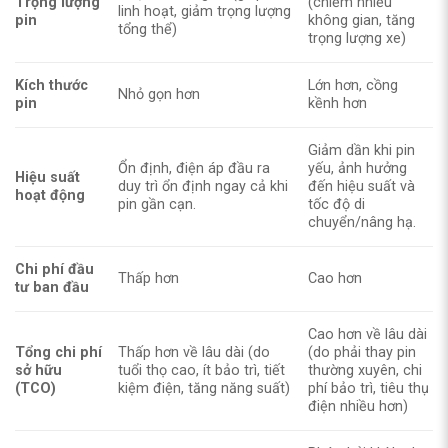
Trọng lượng
(chiếm nhiều
linh hoạt, giảm trọng lượng
pin
không gian, tăng
tổng thể)
trọng lượng xe)
Kích thước
Lớn hơn, cồng
Nhỏ gọn hơn
pin
kềnh hơn
Giảm dần khi pin
Ổn định, điện áp đầu ra
yếu, ảnh hưởng
Hiệu suất
duy trì ổn định ngay cả khi
đến hiệu suất và
hoạt động
pin gần cạn.
tốc độ di
chuyển/nâng hạ.
Chi phí đầu
Thấp hơn
Cao hơn
tư ban đầu
Cao hơn về lâu dài
Tổng chi phí
Thấp hơn về lâu dài (do
(do phải thay pin
sở hữu
tuổi thọ cao, ít bảo trì, tiết
thường xuyên, chi
(TCO)
kiệm điện, tăng năng suất)
phí bảo trì, tiêu thụ
điện nhiều hơn)