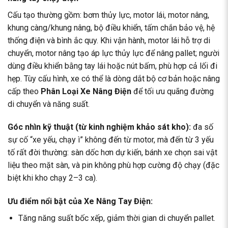
Cấu tạo thường gồm: bơm thủy lực, motor lái, motor nâng,
khung càng/khung nâng, bộ điều khiển, tấm chắn bảo vệ, hệ
thống điện và bình ắc quy. Khi vận hành, motor lái hỗ trợ di
chuyển, motor nâng tạo áp lực thủy lực để nâng pallet; người
dùng điều khiển bằng tay lái hoặc nút bấm, phù hợp cả lối đi
hẹp. Tùy cấu hình, xe có thể là dòng dắt bộ cơ bản hoặc nâng
cấp theo
Phân Loại Xe Nâng Điện
để tối ưu quãng đường
di chuyển và năng suất.
Góc nhìn kỹ thuật (từ kinh nghiệm khảo sát kho):
đa số
sự cố “xe yếu, chạy ì” không đến từ motor, mà đến từ 3 yếu
tố rất đời thường: sàn dốc hơn dự kiến, bánh xe chọn sai vật
liệu theo mặt sàn, và pin không phù hợp cường độ chạy (đặc
biệt khi kho chạy 2–3 ca).
Ưu điểm nổi bật của Xe Nâng Tay Điện:
Tăng năng suất bốc xếp, giảm thời gian di chuyển pallet.