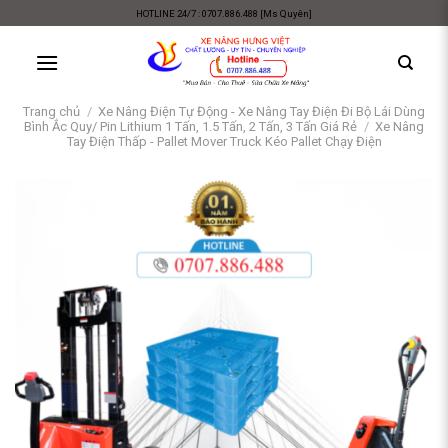
Skip
HOTLINE 24/7 : 0707.886.488 [Ms Quyên]
to
content
Trang chủ
/
Xe Nâng Điện Tự Động - Xe Nâng Tay Điện Đi Bộ Lái Dùng
Bình Ắc Quy/ Pin Lithium 1 Tấn, 1.5 Tấn, 2 Tấn, 3 Tấn Giá Rẻ
/
Xe Nâng
Tay Điện Thấp - Pallet Mover Truck Kéo Pallet Chạy Điện