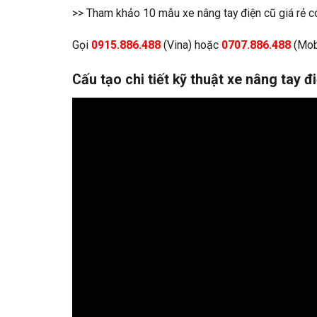
>> Tham khảo 10 mẫu
xe nâng tay điện cũ giá rẻ
c
Gọi
0915.886.488
(Vina) hoặc
0707.886.488
(Mob
Cấu tạo chi tiết kỹ thuật xe nâng tay đ