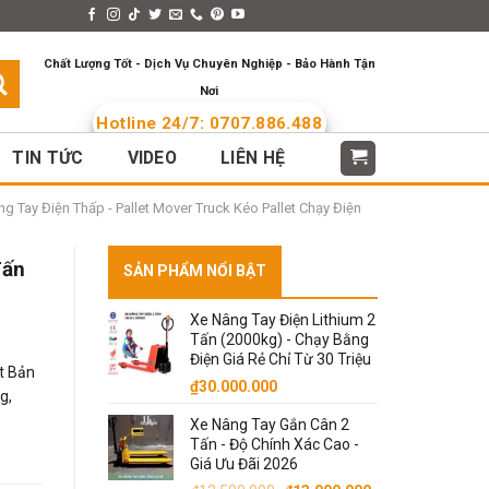
s > Menus
Languages
Chất Lượng Tốt - Dịch Vụ Chuyên Nghiệp - Bảo Hành Tận
Nơi
Hotline 24/7: 0707.886.488
TIN TỨC
VIDEO
LIÊN HỆ
g Tay Điện Thấp - Pallet Mover Truck Kéo Pallet Chạy Điện
Tấn
SẢN PHẨM NỔI BẬT
Xe Nâng Tay Điện Lithium 2
Tấn (2000kg) - Chạy Bằng
Điện Giá Rẻ Chỉ Từ 30 Triệu
t Bản
₫
30.000.000
g,
Xe Nâng Tay Gắn Cân 2
Tấn - Độ Chính Xác Cao -
Giá Ưu Đãi 2026