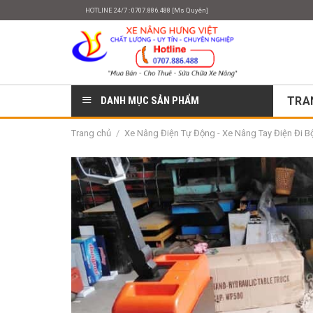
Skip
HOTLINE 24/7 : 0707.886.488 [Ms Quyên]
to
content
DANH MỤC SẢN PHẨM
TRA
Trang chủ
/
Xe Nâng Điện Tự Động - Xe Nâng Tay Điện Đi Bộ 