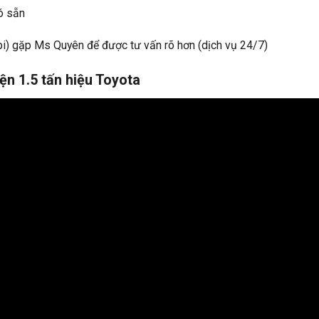
ó sẵn
i) gặp Ms Quyên để được tư vấn rõ hơn (dịch vụ 24/7)
iện 1.5 tấn hiệu Toyota