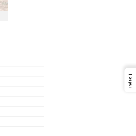
←
Index