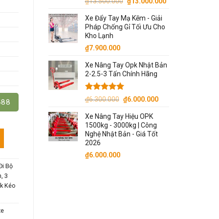
Giá
Giá
₫
13.500.000
₫
13.000.000
gốc
hiện
Xe Đẩy Tay Mạ Kẽm - Giải
là:
tại
Pháp Chống Gỉ Tối Ưu Cho
₫13.500.000.
là:
Kho Lạnh
₫13.000.000.
₫
7.900.000
Xe Nâng Tay Opk Nhật Bản
2-2.5-3 Tấn Chính Hãng
Được xếp
Giá
Giá
₫
6.300.000
₫
6.000.000
488
hạng
5.00
gốc
hiện
5 sao
Xe Nâng Tay Hiệu OPK
là:
tại
1500kg - 3000kg | Công
₫6.300.000.
là:
t Bãi số lượng
Nghệ Nhật Bản - Giá Tốt
₫6.000.000.
2026
₫
6.000.000
Đi Bộ
, 3
ck Kéo
xe