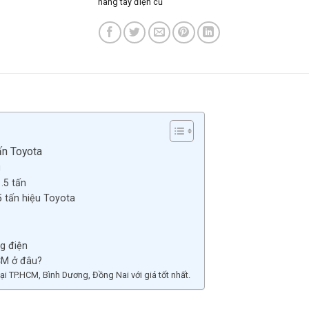
nâng tay điện cũ
tấn Toyota
g
.5 tấn
.5 tấn hiệu Toyota
g điện
CM ở đâu?
 TP.HCM, Bình Dương, Đồng Nai với giá tốt nhất.