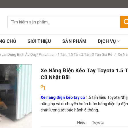
Assign a menu in Theme Option
Tìm
kiếm:
NG CHỦ
GIỚI THIỆU
SẢN PHẨM
DỊCH VỤ
Lái Dùng Bình Ắc Quy/ Pin Lithium 1 Tấn, 1.5 Tấn, 2 Tấn, 3 Tấn Giá Rẻ
/
Xe Nân
Xe Nâng Điện Kéo Tay Toyota 1.5 
Cũ Nhật Bãi
₫
1
Xe nâng điện kéo tay cũ
1.5 tấn hiệu Toyota Nhậ
nâng hạ và di chuyển hoàn toàn bằng điện tự độn
chất lượng tốt bảo hành 6 tháng.
Hiệu:
Toyota