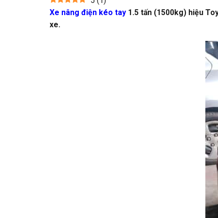
5
(
1
)
Xe nâng điện kéo tay
1.5 tấn (1500kg) hiệu Toy
xe.