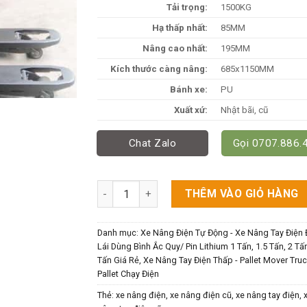
Tải trọng:
1500KG
Hạ thấp nhất:
85MM
Nâng cao nhất:
195MM
Kích thước càng nâng:
685x1150MM
Bánh xe:
PU
Xuất xứ:
Nhật bãi, cũ
Chat Zalo
Gọi 0707.886.
Xe Nâng Điện Kéo Tay Toyota 1.5 Tấn Cũ Nhậ
THÊM VÀO GIỎ HÀNG
Danh mục:
Xe Nâng Điện Tự Động - Xe Nâng Tay Điện 
Lái Dùng Bình Ắc Quy/ Pin Lithium 1 Tấn, 1.5 Tấn, 2 Tấn
Tấn Giá Rẻ
,
Xe Nâng Tay Điện Thấp - Pallet Mover Tru
Pallet Chạy Điện
Thẻ:
xe nâng điện
,
xe nâng điện cũ
,
xe nâng tay điện
,