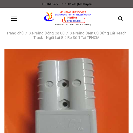
Skip
HOTLINE 24/7 : 0707.886.488 [Ms Quyên]
to
content
Trang chủ
/
Xe Nâng Động Cơ Cũ
/
Xe Nâng Điện Cũ Đứng Lái Reach
Truck - Ngồi Lái Giá Rẻ Số 1 Tại TPHCM