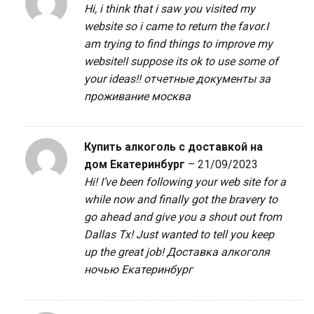
Hi, i think that i saw you visited my
website so i came to return the favor.I
am trying to find things to improve my
website!I suppose its ok to use some of
your ideas!!
отчетные документы за
проживание москва
Купить алкоголь с доставкой на
дом Екатеринбург
–
21/09/2023
Hi! I’ve been following your web site for a
while now and finally got the bravery to
go ahead and give you a shout out from
Dallas Tx! Just wanted to tell you keep
up the great job!
Доставка алкоголя
ночью Екатеринбург