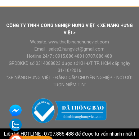
CÔNG TY TNHH CÔNG NGHIỆP HƯNG VIỆT < XE NÂNG HƯNG
VIỆT>
Website:
www.thietbinanghungviet.com
Email :
sales2.hungviet@gmail.com
Hotline 24/7 :
0915.886.488
|
0707.886.488
GPDDKKD số 0314088823 được sở KH-ĐT TP. HCM cấp ngày
31/10/2016
"XE NÂNG HƯNG VIỆT - ĐẲNG CẤP CHUYÊN NGHIỆP - NƠI GỬI
TRỌN NIỀM TIN"
Liên hệ HOTLINE : 0707.886.488 để được tư vấn nhanh nhất !