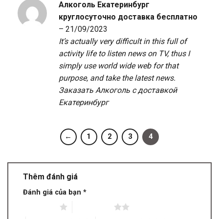
Алкоголь Екатеринбург
круглосуточно доставка бесплатно
–
21/09/2023
It’s actually very difficult in this full of
activity life to listen news on TV, thus I
simply use world wide web for that
purpose, and take the latest news.
Заказать Алкоголь с доставкой
Екатеринбург
←
1
2
3
4
Thêm đánh giá
Đánh giá của bạn
*
1 trên 5 sao
2 trên 5 sao