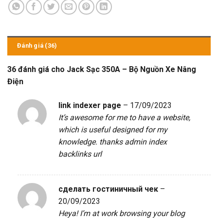
Đánh giá (36)
36 đánh giá cho
Jack Sạc 350A – Bộ Nguồn Xe Nâng
Điện
link indexer page
–
17/09/2023
It’s awesome for me to have a website,
which is useful designed for my
knowledge. thanks admin
index
backlinks url
сделать гостиничный чек
–
20/09/2023
Heya! I’m at work browsing your blog