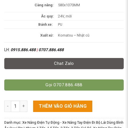
Càng nâng:
580x1070MM
Ắc quy:
24V, mới
Bánh xe:
PU
Xuất xứ:
Komatsu – Nhật cũ
LH:
0915.886.488
|
0707.886.488
Chat Zalo
Gọi 0707.886.488
Xe Nâng Tay Điện 1 Tấn Komatsu Nhật cũ - Bình Ắc Quy 12V Mớ
THÊM VÀO GIỎ HÀNG
Danh mục:
Xe Nâng Điện Tự Động - Xe Nâng Tay Điện Đi Bộ Lái Dùng Bình