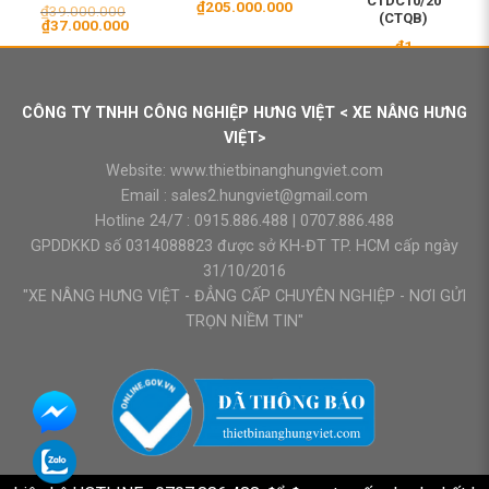
CTDC10/20
₫
205.000.000
₫
39.000.000
(CTQB)
Giá
Giá
₫
37.000.000
gốc
hiện
₫
1
là:
tại
₫39.000.000.
là:
₫37.000.000.
CÔNG TY TNHH CÔNG NGHIỆP HƯNG VIỆT < XE NÂNG HƯNG
VIỆT>
Website:
www.thietbinanghungviet.com
Email :
sales2.hungviet@gmail.com
Hotline 24/7 :
0915.886.488
|
0707.886.488
GPDDKKD số 0314088823 được sở KH-ĐT TP. HCM cấp ngày
31/10/2016
"XE NÂNG HƯNG VIỆT - ĐẲNG CẤP CHUYÊN NGHIỆP - NƠI GỬI
TRỌN NIỀM TIN"