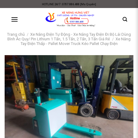
Skip
HOTLINE 24/7 : 0707.886.488 [Ms Quyên]
to
content
Trang chủ
/
Xe Nâng Điện Tự Động - Xe Nâng Tay Điện Đi Bộ Lái Dùng
Bình Ắc Quy/ Pin Lithium 1 Tấn, 1.5 Tấn, 2 Tấn, 3 Tấn Giá Rẻ
/
Xe Nâng
Tay Điện Thấp - Pallet Mover Truck Kéo Pallet Chạy Điện